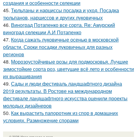
создания и особенности селекции
45.
Тюльпаны и нарциссы посадка и уход. Посадка
тюльпанов, нарциссов и других луковичных
46.
Виноград Потапенко все сорта. Re: Амурский
виноград селекции А.И Потапенко
47.
Когда сажать луковичные осенью в московской
области. Сроки посадки луковичных для разных
регионов
48.
Морозоустойчивые розы для подмосковья. Лучшие
зимостойкие сорта роз, цветущие всё лето и особенности
их выращивания
49.
Сады и люди фестиваль ландшафтного дизайна
2019 результаты. В Ростове на международном
фестивале ландшафтного искусства оценили проекты
молодых дизайнеров
50.
Как вырастить папоротник из спор в домашних
условиях. Размножение спорами
© 2026 Идеи для сада и дачи