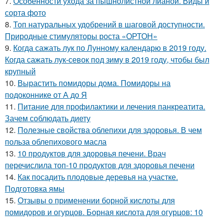
7.
Особенности ухода за пышнолистной лианой. Виды и
сорта фото
8.
Топ натуральных удобрений в шаговой доступности.
Природные стимуляторы роста «ОРТОН»
9.
Когда сажать лук по Лунному календарю в 2019 году.
Когда сажать лук-севок под зиму в 2019 году, чтобы был
крупный
10.
Вырастить помидоры дома. Помидоры на
подоконнике от А до Я
11.
Питание для профилактики и лечения панкреатита.
Зачем соблюдать диету
12.
Полезные свойства облепихи для здоровья. В чем
польза облепихового масла
13.
10 продуктов для здоровья печени. Врач
перечислила топ-10 продуктов для здоровья печени
14.
Как посадить плодовые деревья на участке.
Подготовка ямы
15.
Отзывы о применении борной кислоты для
помидоров и огурцов. Борная кислота для огурцов: 10