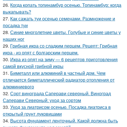
26.
Когда копать топинамбур осенью. Топинамбур: когда
выкапывать?
27.
Как сажать туи осенью семенами. Размножение и
посадка туи
28.
Синие многолетние цветы. Голубые и синие цветы у
наших ног
29.
Грибная икра со сладким перцем. Рецепт: Грибная
икра - из опят с болгарским перцем.
30.
Икра из опят на зиму — 6 рецептов приготовления
самой вкусной грибной икры
31.
Биметалл или алюминий в частный дом. Чем
отличается биметаллический радиатор отопления от
алюминиевого
32.
Сорт винограда Саперави северный. Виноград
Саперави Северный: уход за сортом
33.
Уход за лиатрисом осенью. Посадка лиатриса в
открытый грунт луковицами
34.
Высота фундамент ленточный. Какой должна быть