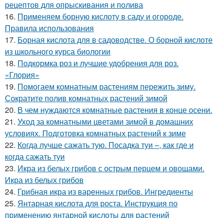
рецептов для опрыскивания и полива
16.
Применяем борную кислоту в саду и огороде.
Правила использования
17.
Борная кислота для в садоводстве. О борной кислоте
из школьного курса биологии
18.
Подкормка роз и лучшие удобрения для роз.
«Глория»
19.
Помогаем комнатным растениям пережить зиму.
Сократите полив комнатных растений зимой
20.
В чем нуждаются комнатные растения в конце осени.
21.
Уход за комнатными цветами зимой в домашних
условиях. Подготовка комнатных растений к зиме
22.
Когда лучше сажать тую. Посадка туи –, как где и
когда сажать туи
23.
Икра из белых грибов с острым перцем и овощами.
Икра из белых грибов
24.
Грибная икра из варенных грибов. Ингредиенты
25.
Янтарная кислота для роста. Инструкция по
применению янтарной кислоты для растений