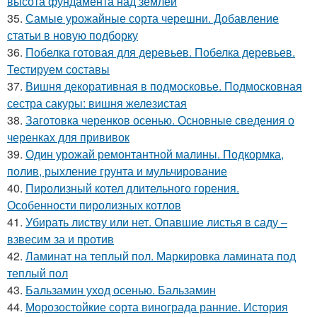
высота фундамента над землёй
35.
Самые урожайные сорта черешни. Добавление
статьи в новую подборку
36.
Побелка готовая для деревьев. Побелка деревьев.
Тестируем составы
37.
Вишня декоративная в подмосковье. Подмосковная
сестра сакуры: вишня железистая
38.
Заготовка черенков осенью. Основные сведения о
черенках для прививок
39.
Один урожай ремонтантной малины. Подкормка,
полив, рыхление грунта и мульчирование
40.
Пиролизный котел длительного горения.
Особенности пиролизных котлов
41.
Убирать листву или нет. Опавшие листья в саду –
взвесим за и против
42.
Ламинат на теплый пол. Маркировка ламината под
теплый пол
43.
Бальзамин уход осенью. Бальзамин
44.
Морозостойкие сорта винограда ранние. История