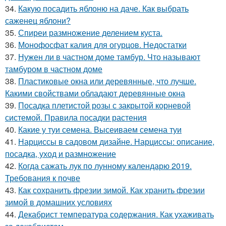
34.
Какую посадить яблоню на даче. Как выбрать
саженец яблони?
35.
Спиреи размножение делением куста.
36.
Монофосфат калия для огурцов. Недостатки
37.
Нужен ли в частном доме тамбур. Что называют
тамбуром в частном доме
38.
Пластиковые окна или деревянные, что лучше.
Какими свойствами обладают деревянные окна
39.
Посадка плетистой розы с закрытой корневой
системой. Правила посадки растения
40.
Какие у туи семена. Высеиваем семена туи
41.
Нарциссы в садовом дизайне. Нарциссы: описание,
посадка, уход и размножение
42.
Когда сажать лук по лунному календарю 2019.
Требования к почве
43.
Как сохранить фрезии зимой. Как хранить фрезии
зимой в домашних условиях
44.
Декабрист температура содержания. Как ухаживать