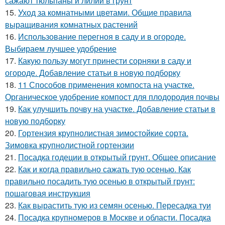
сажают тюльпаны и лилии в грунт
15.
Уход за комнатными цветами. Общие правила
выращивания комнатных растений
16.
Использование перегноя в саду и в огороде.
Выбираем лучшее удобрение
17.
Какую пользу могут принести сорняки в саду и
огороде. Добавление статьи в новую подборку
18.
11 Способов применения компоста на участке.
Органическое удобрение компост для плодородия почвы
19.
Как улучшить почву на участке. Добавление статьи в
новую подборку
20.
Гортензия крупнолистная зимостойкие сорта.
Зимовка крупнолистной гортензии
21.
Посадка годеции в открытый грунт. Общее описание
22.
Как и когда правильно сажать тую осенью. Как
правильно посадить тую осенью в открытый грунт:
пошаговая инструкция
23.
Как вырастить тую из семян осенью. Пересадка туи
24.
Посадка крупномеров в Москве и области. Посадка