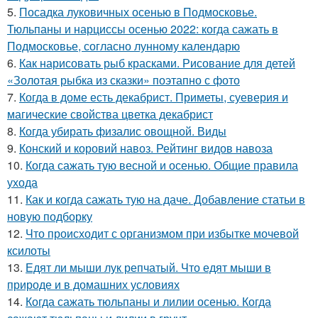
5.
Посадка луковичных осенью в Подмосковье.
Тюльпаны и нарциссы осенью 2022: когда сажать в
Подмосковье, согласно лунному календарю
6.
Как нарисовать рыб красками. Рисование для детей
«Золотая рыбка из сказки» поэтапно с фото
7.
Когда в доме есть декабрист. Приметы, суеверия и
магические свойства цветка декабрист
8.
Когда убирать физалис овощной. Виды
9.
Конский и коровий навоз. Рейтинг видов навоза
10.
Когда сажать тую весной и осенью. Общие правила
ухода
11.
Как и когда сажать тую на даче. Добавление статьи в
новую подборку
12.
Что происходит с организмом при избытке мочевой
ксилоты
13.
Едят ли мыши лук репчатый. Что едят мыши в
природе и в домашних условиях
14.
Когда сажать тюльпаны и лилии осенью. Когда