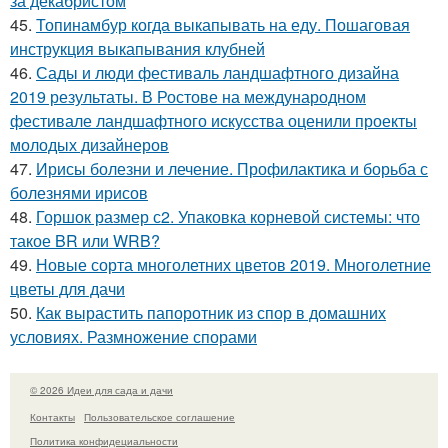
за декабристом
45.
Топинамбур когда выкапывать на еду. Пошаговая
инструкция выкапывания клубней
46.
Сады и люди фестиваль ландшафтного дизайна
2019 результаты. В Ростове на международном
фестивале ландшафтного искусства оценили проекты
молодых дизайнеров
47.
Ирисы болезни и лечение. Профилактика и борьба с
болезнями ирисов
48.
Горшок размер с2. Упаковка корневой системы: что
такое BR или WRB?
49.
Новые сорта многолетних цветов 2019. Многолетние
цветы для дачи
50.
Как вырастить папоротник из спор в домашних
условиях. Размножение спорами
© 2026 Идеи для сада и дачи
Контакты
Пользовательское соглашение
Политика конфидециальности