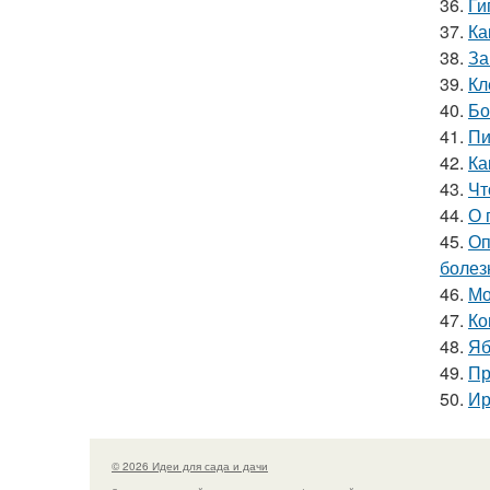
36.
Ги
37.
Ка
38.
За
39.
Кл
40.
Бо
41.
Пи
42.
Ка
43.
Чт
44.
О 
45.
Оп
болез
46.
Мо
47.
Ко
48.
Яб
49.
Пр
50.
Ир
© 2026 Идеи для сада и дачи