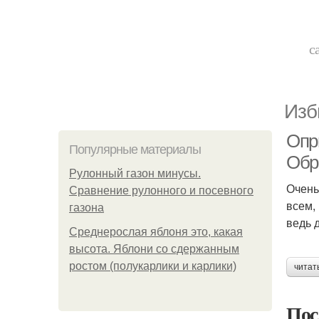
с
Изб
Опр
Популярные материалы
Обр
Рулонный газон минусы.
Очень
Сравнение рулонного и посевного
всем,
газона
ведь 
Среднерослая яблоня это, какая
высота. Яблони со сдержанным
ростом (полукарлики и карлики)
читат
Пос