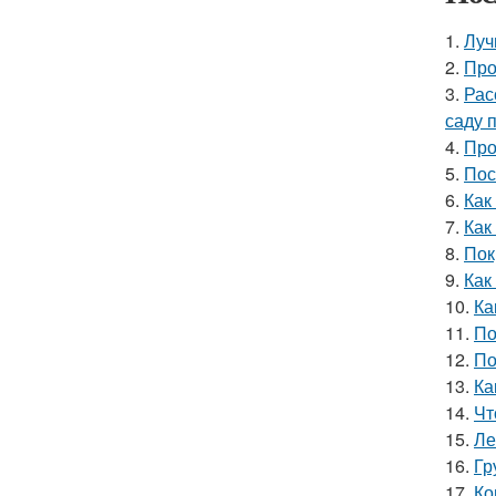
1.
Луч
2.
Про
3.
Рас
саду 
4.
Про
5.
Пос
6.
Как
7.
Как
8.
Пок
9.
Как
10.
Ка
11.
По
12.
По
13.
Ка
14.
Чт
15.
Ле
16.
Гр
17.
Ко