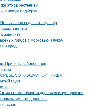
 же это за растение?
ьи в новую подборку
 Польза навоза для агрокультур
ровьим навозом
го зависит?
вареных грибов с морковью и луком
за и вред
ни. Причины заболевания
тензий
ПО БОРЬБЕ СО РЖАВЧИНОЙ ГРУШИ
рытый грунт
астка
 Схема совместимости деревьев и кустарников
несовместимости деревьев
я красная