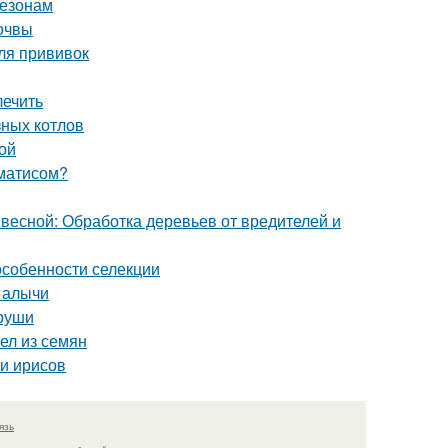
сезонам
почвы
ля прививок
лечить
зных котлов
ой
ематисом?
 весной: Обработка деревьев от вредителей и
особенности селекции
 алычи
груши
ел из семян
ми ирисов
язь