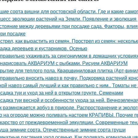
шие сорта вишни для ростовской области. Где и какие са
цесс эволюции растений на Земли. Появление и эволюция
стояние между деревьями при посадке сада. Факторы, вли
при посадке
стрел, как вырастить из семян. Прострел из семян: несколь
адка деревьев и кустарников. Осенью
 правильно ухаживать за сингониумом в домашних условия
 нарисовать АКВАРИУМ с рыбками. Рисуем АКВАРИУМ
рытие для теплого пола. Кварцвиниловая плитка (Арт-винил
 правильно вносить навоз в почву. Подкормка растений кон
кой навоз самый лучший и как правильно с ним.. Томаты не
садка туи и уход за ней в открытом грунте. Семенами
садка туи весной и особенности ухода за ней. Вечнозелена
к размножается арбуз в природе. Распространение и эколог
о на огороде можно поливать настоем КРАПИВЫ. Прочие 
карство от преждевременной эякуляции. Современные тен
уша зимние сорта. Отечественные зимние сорта груши
мнатные растения уход осенью. Как поливать комнатные ц