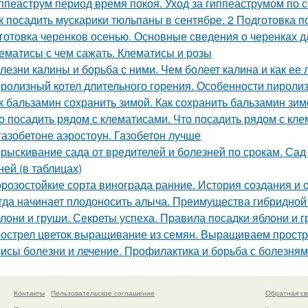
ппеаструм период время покоя. Уход за гиппеаструмом по 
к посадить мускарики тюльпаны в сентябре. 2 Подготовка 
готовка черенков осенью. Основные сведения о черенках д
ематисы с чем сажать. Клематисы и розы
лезни калины и борьба с ними. Чем болеет калина и как ее 
ролизный котел длительного горения. Особенности пироли
к бальзамин сохранить зимой. Как сохранить бальзамин зим
о посадить рядом с клематисами. Что посадить рядом с кл
газобетоне аэростоун. Газобетон лучше
рыскивание сада от вредителей и болезней по срокам. Сад
ней (в таблицах)
розостойкие сорта винограда ранние. История создания и 
гда начинает плодоносить алыча. Преимущества гибридной
лони и груши. Секреты успеха. Правила посадки яблони и 
острел цветок выращивание из семян. Выращиваем простр
исы болезни и лечение. Профилактика и борьба с болезня
Контакты
Пользовательское соглашение
Обратная св