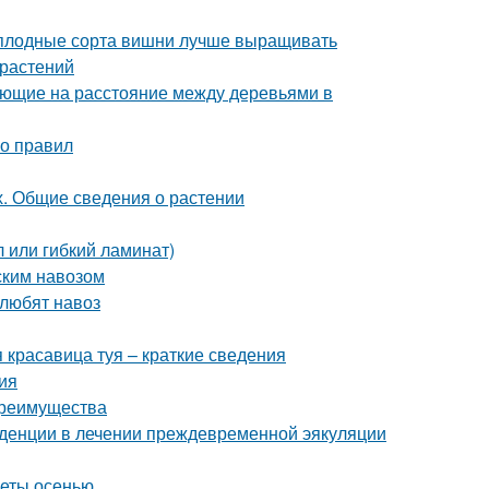
моплодные сорта вишни лучше выращивать
 растений
яющие на расстояние между деревьями в
ко правил
х. Общие сведения о растении
 или гибкий ламинат)
ским навозом
 любят навоз
я красавица туя – краткие сведения
ия
преимущества
денции в лечении преждевременной эякуляции
веты осенью