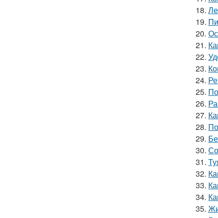
18.
Ле
19.
Пи
20.
Ос
21.
Ка
22.
Уд
23.
Ко
24.
Ре
25.
По
26.
Ра
27.
Ка
28.
По
29.
Бе
30.
Со
31.
Ту
32.
Ка
33.
Ка
34.
Ка
35.
Жи