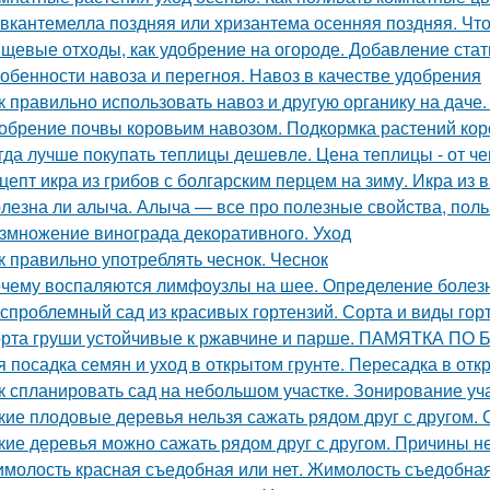
вкантемелла поздняя или хризантема осенняя поздняя. Что
щевые отходы, как удобрение на огороде. Добавление стат
обенности навоза и перегноя. Навоз в качестве удобрения
к правильно использовать навоз и другую органику на даче.
обрение почвы коровьим навозом. Подкормка растений ко
гда лучше покупать теплицы дешевле. Цена теплицы - от че
цепт икра из грибов с болгарским перцем на зиму. Икра из 
лезна ли алыча. Алыча — все про полезные свойства, поль
змножение винограда декоративного. Уход
к правильно употреблять чеснок. Чеснок
чему воспаляются лимфоузлы на шее. Определение болез
спроблемный сад из красивых гортензий. Сорта и виды гор
рта груши устойчивые к ржавчине и парше. ПАМЯТКА 
я посадка семян и уход в открытом грунте. Пересадка в отк
к спланировать сад на небольшом участке. Зонирование уч
кие плодовые деревья нельзя сажать рядом друг с другом.
кие деревья можно сажать рядом друг с другом. Причины 
молость красная съедобная или нет. Жимолость съедобна