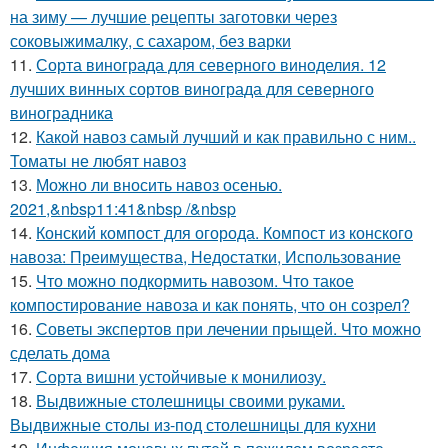
на зиму — лучшие рецепты заготовки через
соковыжималку, с сахаром, без варки
11.
Сорта винограда для северного виноделия. 12
лучших винных сортов винограда для северного
виноградника
12.
Какой навоз самый лучший и как правильно с ним..
Томаты не любят навоз
13.
Можно ли вносить навоз осенью.
2021,&nbsp11:41&nbsp /&nbsp
14.
Конский компост для огорода. Компост из конского
навоза: Преимущества, Недостатки, Использование
15.
Что можно подкормить навозом. Что такое
компостирование навоза и как понять, что он созрел?
16.
Советы экспертов при лечении прыщей. Что можно
сделать дома
17.
Сорта вишни устойчивые к монилиозу.
18.
Выдвижные столешницы своими руками.
Выдвижные столы из-под столешницы для кухни