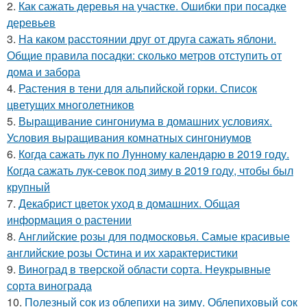
2.
Как сажать деревья на участке. Ошибки при посадке
деревьев
3.
На каком расстоянии друг от друга сажать яблони.
Общие правила посадки: сколько метров отступить от
дома и забора
4.
Растения в тени для альпийской горки. Список
цветущих многолетников
5.
Выращивание сингониума в домашних условиях.
Условия выращивания комнатных сингониумов
6.
Когда сажать лук по Лунному календарю в 2019 году.
Когда сажать лук-севок под зиму в 2019 году, чтобы был
крупный
7.
Декабрист цветок уход в домашних. Общая
информация о растении
8.
Английские розы для подмосковья. Самые красивые
английские розы Остина и их характеристики
9.
Виноград в тверской области сорта. Неукрывные
сорта винограда
10.
Полезный сок из облепихи на зиму. Облепиховый сок