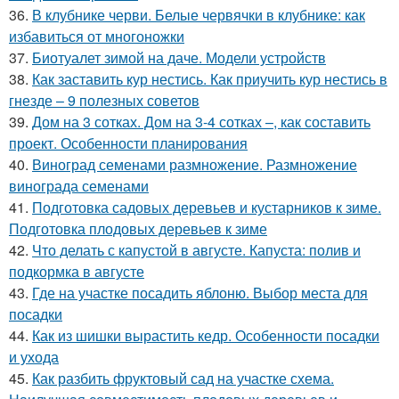
36.
В клубнике черви. Белые червячки в клубнике: как
избавиться от многоножки
37.
Биотуалет зимой на даче. Модели устройств
38.
Как заставить кур нестись. Как приучить кур нестись в
гнезде – 9 полезных советов
39.
Дом на 3 сотках. Дом на 3-4 сотках –, как составить
проект. Особенности планирования
40.
Виноград семенами размножение. Размножение
винограда семенами
41.
Подготовка садовых деревьев и кустарников к зиме.
Подготовка плодовых деревьев к зиме
42.
Что делать с капустой в августе. Капуста: полив и
подкормка в августе
43.
Где на участке посадить яблоню. Выбор места для
посадки
44.
Как из шишки вырастить кедр. Особенности посадки
и ухода
45.
Как разбить фруктовый сад на участке схема.