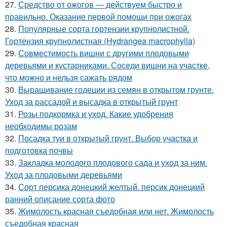
27.
Средство от ожогов ― действуем быстро и
правильно. Оказание первой помощи при ожогах
28.
Популярные сорта гортензии крупнолистной.
Гортензия крупнолистная (Hydrangea macrophylla)
29.
Совместимость вишни с другими плодовыми
деревьями и кустарниками. Соседи вишни на участке,
что можно и нельзя сажать рядом
30.
Выращивание годеции из семян в открытом грунте.
Уход за рассадой и высадка в открытый грунт
31.
Розы подкормка и уход. Какие удобрения
необходимы розам
32.
Посадка туи в открытый грунт. Выбор участка и
подготовка почвы
33.
Закладка молодого плодового сада и уход за ним.
Уход за плодовыми деревьями
34.
Сорт персика донецкий желтый. персик донецкий
ранний описание сорта фото
35.
Жимолость красная съедобная или нет. Жимолость
съедобная красная