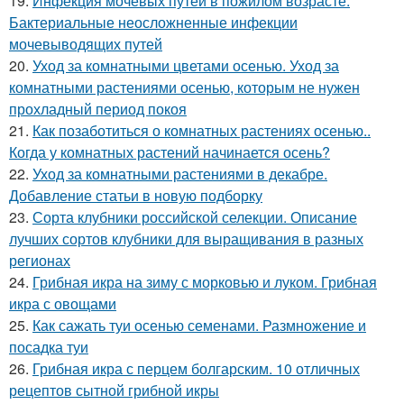
19.
Инфекция мочевых путей в пожилом возрасте.
Бактериальные неосложненные инфекции
мочевыводящих путей
20.
Уход за комнатными цветами осенью. Уход за
комнатными растениями осенью, которым не нужен
прохладный период покоя
21.
Как позаботиться о комнатных растениях осенью..
Когда у комнатных растений начинается осень?
22.
Уход за комнатными растениями в декабре.
Добавление статьи в новую подборку
23.
Сорта клубники российской селекции. Описание
лучших сортов клубники для выращивания в разных
регионах
24.
Грибная икра на зиму с морковью и луком. Грибная
икра с овощами
25.
Как сажать туи осенью семенами. Размножение и
посадка туи
26.
Грибная икра с перцем болгарским. 10 отличных
рецептов сытной грибной икры