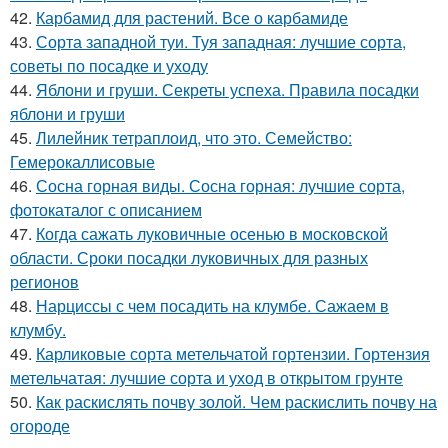
42.
Карбамид для растений. Все о карбамиде
43.
Сорта западной туи. Туя западная: лучшие сорта,
советы по посадке и уходу
44.
Яблони и груши. Секреты успеха. Правила посадки
яблони и груши
45.
Лилейник тетраплоид, что это. Семейство:
Гемерокаллисовые
46.
Сосна горная виды. Сосна горная: лучшие сорта,
фотокаталог с описанием
47.
Когда сажать луковичные осенью в московской
области. Сроки посадки луковичных для разных
регионов
48.
Нарциссы с чем посадить на клумбе. Сажаем в
клумбу.
49.
Карликовые сорта метельчатой гортензии. Гортензия
метельчатая: лучшие сорта и уход в открытом грунте
50.
Как раскислять почву золой. Чем раскислить почву на
огороде