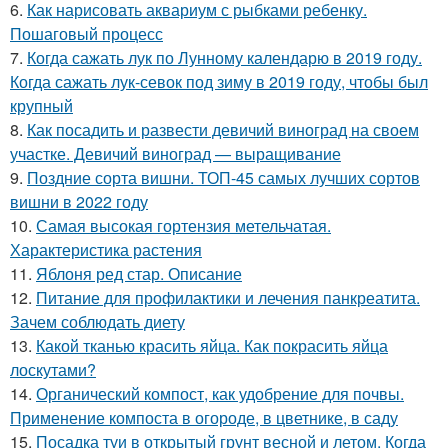
6.
Как нарисовать аквариум с рыбками ребенку.
Пошаговый процесс
7.
Когда сажать лук по Лунному календарю в 2019 году.
Когда сажать лук-севок под зиму в 2019 году, чтобы был
крупный
8.
Как посадить и развести девичий виноград на своем
участке. Девичий виноград — выращивание
9.
Поздние сорта вишни. ТОП-45 самых лучших сортов
вишни в 2022 году
10.
Самая высокая гортензия метельчатая.
Характеристика растения
11.
Яблоня ред стар. Описание
12.
Питание для профилактики и лечения панкреатита.
Зачем соблюдать диету
13.
Какой тканью красить яйца. Как покрасить яйца
лоскутами?
14.
Органический компост, как удобрение для почвы.
Применение компоста в огороде, в цветнике, в саду
15.
Посадка туи в открытый грунт весной и летом. Когда