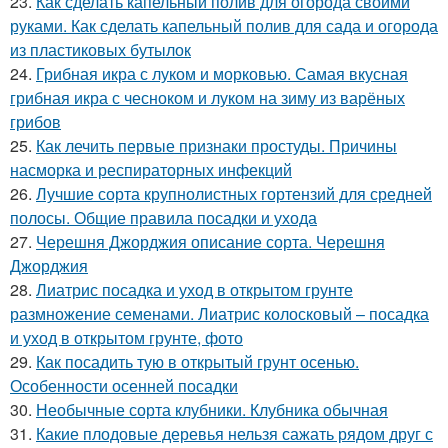
23.
Как сделать капельный полив для огорода своими
руками. Как сделать капельный полив для сада и огорода
из пластиковых бутылок
24.
Грибная икра с луком и морковью. Самая вкусная
грибная икра с чесноком и луком на зиму из варёных
грибов
25.
Как лечить первые признаки простуды. Причины
насморка и респираторных инфекций
26.
Лучшие сорта крупнолистных гортензий для средней
полосы. Общие правила посадки и ухода
27.
Черешня Джорджия описание сорта. Черешня
Джорджия
28.
Лиатрис посадка и уход в открытом грунте
размножение семенами. Лиатрис колосковый – посадка
и уход в открытом грунте, фото
29.
Как посадить тую в открытый грунт осенью.
Особенности осенней посадки
30.
Необычные сорта клубники. Клубника обычная
31.
Какие плодовые деревья нельзя сажать рядом друг с