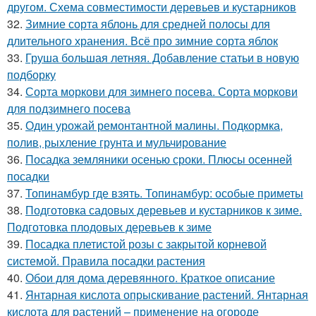
другом. Схема совместимости деревьев и кустарников
32.
Зимние сорта яблонь для средней полосы для
длительного хранения. Всё про зимние сорта яблок
33.
Груша большая летняя. Добавление статьи в новую
подборку
34.
Сорта моркови для зимнего посева. Сорта моркови
для подзимнего посева
35.
Один урожай ремонтантной малины. Подкормка,
полив, рыхление грунта и мульчирование
36.
Посадка земляники осенью сроки. Плюсы осенней
посадки
37.
Топинамбур где взять. Топинамбур: особые приметы
38.
Подготовка садовых деревьев и кустарников к зиме.
Подготовка плодовых деревьев к зиме
39.
Посадка плетистой розы с закрытой корневой
системой. Правила посадки растения
40.
Обои для дома деревянного. Краткое описание
41.
Янтарная кислота опрыскивание растений. Янтарная
кислота для растений – применение на огороде