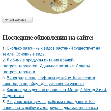
читать дальше →
Последние обновления на сайте:
1.
Сколько различных видов растений существует на
земле. Основные виды
2.
Любимые продукты питания врачей-
гастроэнтерологов. Идальное питание. Советы
гастроэнтеролога.
3.
Виноград в ландшафтном дизайне. Какие сорта
винограда подойдут для украшения участка
4.
Как посадить дерево правильно. Метод 2 Метод 2 из 4:
Подготовка
5.
Рисунок аквариума с рыбками карандашом. Как
нарисовать рыбку и аквариум — два мастер-класса