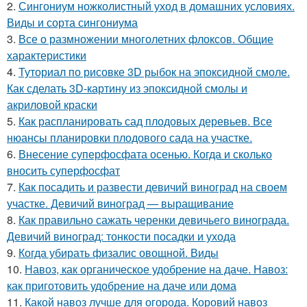
2.
Сингониум ножколистный уход в домашних условиях.
Виды и сорта сингониума
3.
Все о размножении многолетних флоксов. Общие
характеристики
4.
Туториал по рисовке 3D рыбок на эпоксидной смоле.
Как сделать 3D-картину из эпоксидной смолы и
акриловой краски
5.
Как распланировать сад плодовых деревьев. Все
нюансы планировки плодового сада на участке.
6.
Внесение суперфосфата осенью. Когда и сколько
вносить суперфосфат
7.
Как посадить и развести девичий виноград на своем
участке. Девичий виноград — выращивание
8.
Как правильно сажать черенки девичьего винограда.
Девичий виноград: тонкости посадки и ухода
9.
Когда убирать физалис овощной. Виды
10.
Навоз, как органическое удобрение на даче. Навоз:
как приготовить удобрение на даче или дома
11.
Какой навоз лучше для огорода. Коровий навоз