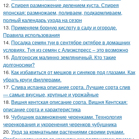
12.
Спирея размножение делением куста. Спирея
японская: размножаем, поливаем, подкармливаем,
полный календарь ухода на сезон
13.
Применяем борную кислоту в саду и огороде.
Правила использования
14.
Посадка семян туи в сентябре октябре в домашних
условиях. Туя из семян с Алиэкспресс – это возможно
15.
Долгоносик малинно земляничный. Кто такие
долгоносики?
16.
Как избавиться от мешков и синяков под глазами. Как
убрать круги филлерами.
17.
Слива испанка описание сорта. Лучшие сорта слив
— самые вкусные, крупные и урожайные
18.
Вишня кентская описание сорта. Вишня Кентская:
описание сорта и характеристика
19.
Чубушник размножение черенками. Технология
черенкования и укоренения черенков чубушника
20.
Уход за комнатными растениями своими руками.