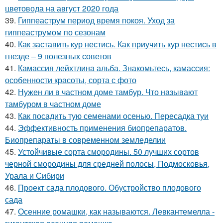
цветовода на август 2020 года
39.
Гиппеаструм период время покоя. Уход за
гиппеаструмом по сезонам
40.
Как заставить кур нестись. Как приучить кур нестись в
гнезде – 9 полезных советов
41.
Камассия лейхтлина альба. Знакомьтесь, камассия:
особенности красоты, сорта с фото
42.
Нужен ли в частном доме тамбур. Что называют
тамбуром в частном доме
43.
Как посадить тую семенами осенью. Пересадка туи
44.
Эффективность применения биопрепаратов.
Биопрепараты в современном земледелии
45.
Устойчивые сорта смородины. 50 лучших сортов
черной смородины для средней полосы, Подмосковья,
Урала и Сибири
46.
Проект сада плодового. Обустройство плодового
сада
47.
Осенние ромашки, как называются. Левкантемелла -