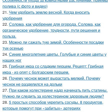
Особенности ухода за комнатными растениями: приемы
полива (с фото и видео)
21.
Чем удобрить землю весной. Когда вносить
удобрения
22.
Солома, как удобрение для огорода. Солома, как
органическое удобрение, трудности, пути решения и
польза.
23.
Можно ли сажать тую зимой. Особенности посадки
туи осенью
24.
Синие многолетние цветы. Голубые и синие цветы у
наших ног
25.
Грибная икра со сладким перцем. Рецепт: Грибная
икра - из опят с болгарским перцем.
26.
Почему чеснок может вырастать мелкий. Почему
чеснок не разделился на дольки
27.
При каком холестерине надо начинать пить статины.
Нужно ли следить за холестерином здоровым людям?
28.
5 простых способов укрепить сосуды. 8 продуктов,
которые помогут при «забитых» артериях