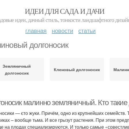
ИДЕИ ДЛЯ САДА И ДАЧИ
адовые идеи, дачный стиль, тонкости ландшафтного дизай
главная
новости
статьи
иновый долгоносик
Земляничный
Кленовый долгоносик
Малинн
долгоносик
гоносик малинно земляничный. Кто такие
носики — єто жуки. Причём, одно из крупнейших семейств. Т
пиках – вообще тьма. И все грызут растения. При этом пред
е на плодах специализируются. И только самые «совестл