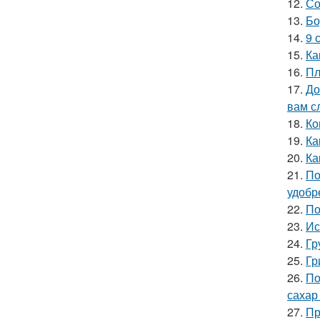
12.
Со
13.
Бо
14.
9 
15.
Ка
16.
Пл
17.
До
вам с
18.
Ко
19.
Ка
20.
Ка
21.
По
удобр
22.
По
23.
Ис
24.
Гр
25.
Гр
26.
По
сахар
27.
Пр