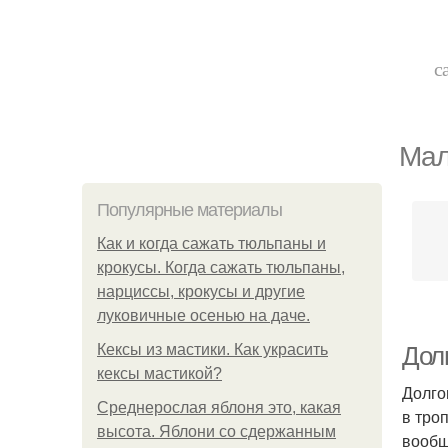
с
Мал
Популярные материалы
Как и когда сажать тюльпаны и
крокусы. Когда сажать тюльпаны,
нарциссы, крокусы и другие
луковичные осенью на даче.
Кексы из мастики. Как украсить
Дол
кексы мастикой?
Долго
Среднерослая яблоня это, какая
в тро
высота. Яблони со сдержанным
вообщ