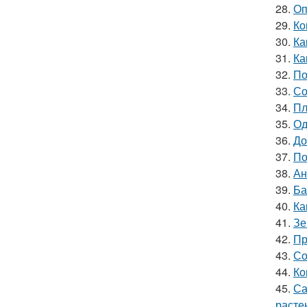
28.
Оп
29.
Ко
30.
Ка
31.
Ка
32.
По
33.
Со
34.
Пл
35.
Од
36.
До
37.
По
38.
Ан
39.
Ба
40.
Ка
41.
Зе
42.
Пр
43.
Со
44.
Ко
45.
Са
расте