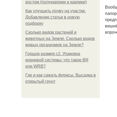
ростом (полукарлики и карлики)
Вообщ
Как улучшить почву на участке.
папор
Добавление статьи в новую
предп
подборку
вишнё
впроч
Сколько видов растений и
животных на Земле. Сколько видов
живых организмов на Земле?
Горшок размер с2. Упаковка
корневой системы: что такое BR
или WRB?
Где и как сажать флоксы. Высадка в
открытый грунт