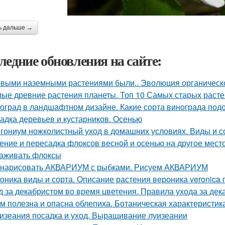
ь дальше →
ледние обновления на сайте:
выми наземными растениями были.. Эволюция органическог
ые древние растения планеты. Топ 10 Самых старых раст
оград в ландшафтном дизайне. Какие сорта винограда подо
адка деревьев и кустарников. Осенью
гониум ножколистный уход в домашних условиях. Виды и с
ение и пересадка флоксов весной и осенью на другое место.
аживать флоксы
 нарисовать АКВАРИУМ с рыбками. Рисуем АКВАРИУМ
оника виды и сорта. Описание растения вероника veronica
д за декабристом во время цветения. Правила ухода за де
м полезна и опасна облепиха. Ботаническая характеристик
изеания посадка и уход. Выращивание луизеании