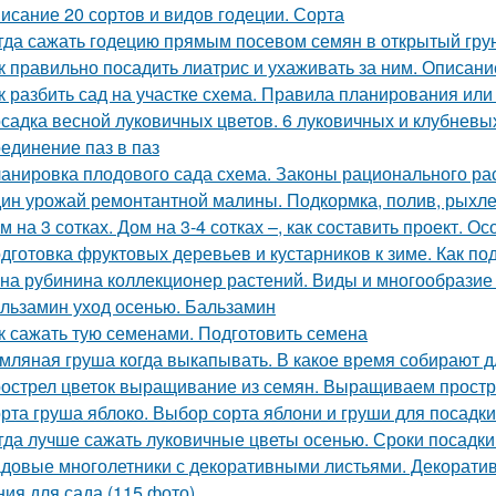
исание 20 сортов и видов годеции. Сорта
гда сажать годецию прямым посевом семян в открытый грунт
к правильно посадить лиатрис и ухаживать за ним. Описание
к разбить сад на участке схема. Правила планирования или
садка весной луковичных цветов. 6 луковичных и клубневы
единение паз в паз
анировка плодового сада схема. Законы рационального р
ин урожай ремонтантной малины. Подкормка, полив, рыхле
м на 3 сотках. Дом на 3-4 сотках –, как составить проект. 
дготовка фруктовых деревьев и кустарников к зиме. Как по
на рубинина коллекционер растений. Виды и многообразие 
льзамин уход осенью. Бальзамин
к сажать тую семенами. Подготовить семена
мляная груша когда выкапывать. В какое время собирают д
острел цветок выращивание из семян. Выращиваем простр
рта груша яблоко. Выбор сорта яблони и груши для посадки
гда лучше сажать луковичные цветы осенью. Сроки посадки
довые многолетники с декоративными листьями. Декорати
ния для сада (115 фото)