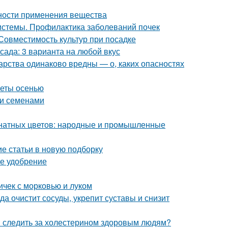
нности применения вещества
истемы. Профилактика заболеваний почек
 Совместимость культур при посадке
сада: 3 варианта на любой вкус
арства одинаково вредны — о, каких опасностях
веты осенью
уи семенами
мнатных цветов: народные и промышленные
ие статьи в новую подборку
ее удобрение
ичек с морковью и луком
а очистит сосуды, укрепит суставы и снизит
и следить за холестерином здоровым людям?