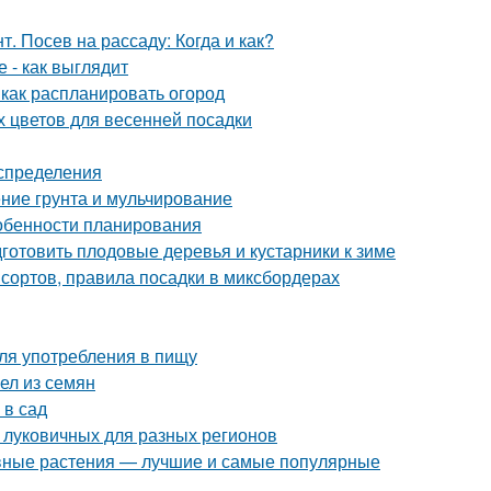
. Посев на рассаду: Когда и как?
 - как выглядит
 как распланировать огород
х цветов для весенней посадки
аспределения
ние грунта и мульчирование
Особенности планирования
дготовить плодовые деревья и кустарники к зиме
сортов, правила посадки в миксбордерах
ля употребления в пищу
ел из семян
 в сад
 луковичных для разных регионов
вные растения — лучшие и самые популярные