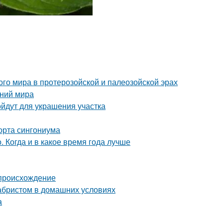
о мира в протерозойской и палеозойской эрах
ений мира
йдут для украшения участка
орта сингониума
 Когда и в какое время года лучше
 происхождение
кабристом в домашних условиях
а