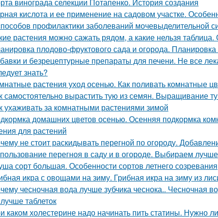
рта винограда селекции Потапенко. История создания
рная кислота и ее применение на садовом участке. Особе
способов профилактики заболеваний мочевыделительной с
кие растения можно сажать рядом, а какие нельзя таблица.
анировка плодово-фруктового сада и огорода. Планировка 
бавки и безрецептурные препараты для печени. Не все лек
ледует знать?
мнатные растения уход осенью. Как поливать комнатные ц
к самостоятельно вырастить тую из семян. Выращивание т
к ухаживать за комнатными растениями зимой
дкормка домашних цветов осенью. Осенняя подкормка ко
ения для растений
чему не стоит раскидывать перегной по огороду. Добавлен
пользование перегноя в саду и в огороде. Выбираем лучш
уша сорт большая. Особенности сортов летнего созревания
ибная икра с овощами на зиму. Грибная икра на зиму из лис
чему чесночная вода лучше зубчика чеснока.. Чесночная вод
 лучше таблеток
и каком холестерине надо начинать пить статины. Нужно л