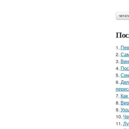
читат
Пос
1.
Пер
2.
Сам
3.
Вин
4.
Пос
5.
Син
6.
Дел
перес
7.
Как
8.
Вер
9.
Ухо
10.
Че
11.
Лу