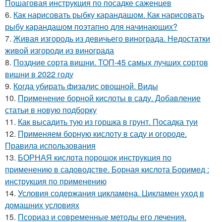
Пошаговая инструкция по посадке саженцев
6.
Как нарисовать рыбку карандашом. Как нарисовать
рыбу карандашом поэтапно для начинающих?
7.
Живая изгородь из девичьего винограда. Недостатки
живой изгороди из винограда
8.
Поздние сорта вишни. ТОП-45 самых лучших сортов
вишни в 2022 году
9.
Когда убирать физалис овощной. Виды
10.
Применение борной кислоты в саду. Добавление
статьи в новую подборку
11.
Как высадить тую из горшка в грунт. Посадка туи
12.
Применяем борную кислоту в саду и огороде.
Правила использования
13.
БОРНАЯ кислота порошок инструкция по
применению в садоводстве. Борная кислота Боримед :
инструкция по применению
14.
Условия содержания цикламена. Цикламен уход в
домашних условиях
15.
Псориаз и современные методы его лечения.