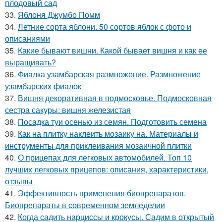
плодовый сад
33.
Яблоня Джумбо Помм
34.
Летние сорта яблони. 50 сортов яблок с фото и
описаниями
35.
Какие бывают вишни. Какой бывает вишня и как ее
выращивать?
36.
Фиалка узамбарская размножение. Размножение
узамбарских фиалок
37.
Вишня декоративная в подмосковье. Подмосковная
сестра сакуры: вишня железистая
38.
Посадка туи осенью из семян. Подготовить семена
39.
Как на плитку наклеить мозаику на. Материалы и
инструменты для приклеивания мозаичной плитки
40.
О прицепах для легковых автомобилей. Топ 10
лучших легковых прицепов: описания, характеристики,
отзывы
41.
Эффективность применения биопрепаратов.
Биопрепараты в современном земледелии
42.
Когда садить нарциссы и крокусы. Садим в открытый