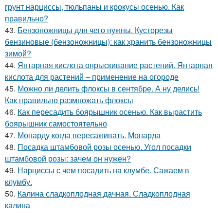
грунт нарциссы, тюльпаны и крокусы осенью. Как
правильно?
43.
Бензоножницы для чего нужны. Кусторезы
бензиновые (бензоножницы): как хранить бензоножницы
зимой?
44.
Янтарная кислота опрыскивание растений. Янтарная
кислота для растений – применение на огороде
45.
Можно ли делить флоксы в сентябре. А ну делись!
Как правильно размножать флоксы
46.
Как пересадить боярышник осенью. Как вырастить
боярышник самостоятельно
47.
Монарду когда пересаживать. Монарда
48.
Посадка штамбовой розы осенью. Угол посадки
штамбовой розы: зачем он нужен?
49.
Нарциссы с чем посадить на клумбе. Сажаем в
клумбу.
50.
Калина сладкоплодная дачная. Сладкоплодная
калина