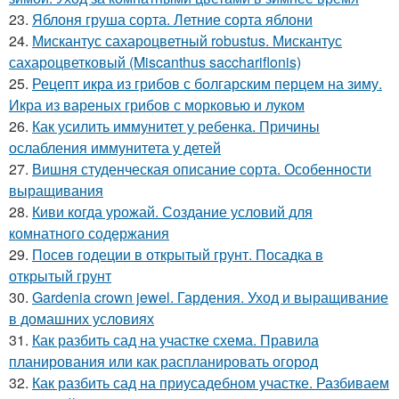
23.
Яблоня груша сорта. Летние сорта яблони
24.
Мискантус сахароцветный robustus. Мискантус
сахароцветковый (Miscanthus sacchariflonis)
25.
Рецепт икра из грибов с болгарским перцем на зиму.
Икра из вареных грибов с морковью и луком
26.
Как усилить иммунитет у ребенка. Причины
ослабления иммунитета у детей
27.
Вишня студенческая описание сорта. Особенности
выращивания
28.
Киви когда урожай. Создание условий для
комнатного содержания
29.
Посев годеции в открытый грунт. Посадка в
открытый грунт
30.
Gardenia crown jewel. Гардения. Уход и выращивание
в домашних условиях
31.
Как разбить сад на участке схема. Правила
планирования или как распланировать огород
32.
Как разбить сад на приусадебном участке. Разбиваем