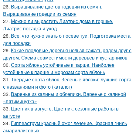
26.
Выращивание цветов годеции из семян.
Выращивание годеции из семян
27.
Можно ли вырастить Лиатрис дома в горшке.
Лиатрис посадка и уход
28.
Все, что нужно знать о посеве туи. Подготовка места
для посадки
29.
Какие плодовые деревья нельзя сажать рядом друг с
другом. Схема совместимости деревьев и кустарников
30.
Сорта яблонь устойчивые к парше. Наиболее
устойчивые к парше и морозам сорта яблонь
31.
Твердые сорта яблок. Зеленые яблоки: лучшие сорта
с названиями и фото (каталог)
32.
Варенье из калины и облепихи. Варенье с калиной
«пятиминутка»
33.
Цветник в августе. Цветник: сезонные работы в
августе
34.
Гиппеаструм красный ожог лечение. Красная гниль
амариллисовых