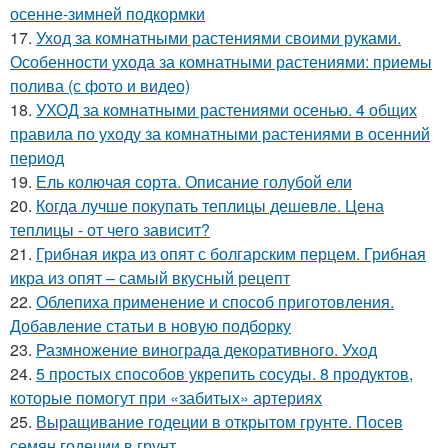
осенне-зимней подкормки
17.
Уход за комнатными растениями своими руками.
Особенности ухода за комнатными растениями: приемы
полива (с фото и видео)
18.
УХОД за комнатными растениями осенью. 4 общих
правила по уходу за комнатными растениями в осенний
период
19.
Ель колючая сорта. Описание голубой ели
20.
Когда лучше покупать теплицы дешевле. Цена
теплицы - от чего зависит?
21.
Грибная икра из опят с болгарским перцем. Грибная
икра из опят – самый вкусный рецепт
22.
Облепиха применение и способ приготовления.
Добавление статьи в новую подборку
23.
Размножение винограда декоративного. Уход
24.
5 простых способов укрепить сосуды. 8 продуктов,
которые помогут при «забитых» артериях
25.
Выращивание годеции в открытом грунте. Посев
семян годеции в грунт