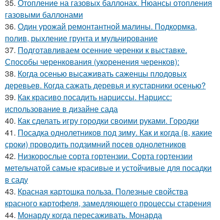
35.
Отопление на газовых баллонах. Нюансы отопления
газовыми баллонами
36.
Один урожай ремонтантной малины. Подкормка,
полив, рыхление грунта и мульчирование
37.
Подготавливаем осенние черенки к выставке.
Способы черенкования (укоренения черенков):
38.
Когда осенью высаживать саженцы плодовых
деревьев. Когда сажать деревья и кустарники осенью?
39.
Как красиво посадить нарциссы. Нарцисс:
использование в дизайне сада
40.
Как сделать игру городки своими руками. Городки
41.
Посадка однолетников под зиму. Как и когда (в, какие
сроки) проводить подзимний посев однолетников
42.
Низкорослые сорта гортензии. Сорта гортензии
метельчатой самые красивые и устойчивые для посадки
в саду
43.
Красная картошка польза. Полезные свойства
красного картофеля, замедляющего процессы старения
44.
Монарду когда пересаживать. Монарда