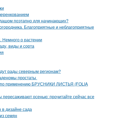
ки
 черенкованием
андашом поэтапно для начинающих?
городника. Благоприятные и неблагоприятные
. Немного о растении
аду, виды и сорта
ия
удут рады северным регионам?
 аденомы простаты
я по применению БРУСНИКИ ЛИСТЬЯ (FOLIA
ы пересаживают осенью: прочитайте сейчас все
 в дизайне сада
из семян