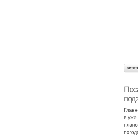
читат
Поса
под
Главн
в уже
плано
погод