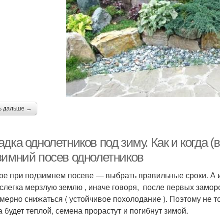
ь дальше →
дка однолетников под зиму. Как и когда (в
зимний посев однолетников
ое при подзимнем посеве — выбрать правильные сроки. А 
 слегка мерзлую землю , иначе говоря, после первых замор
мерно снижаться ( устойчивое похолодание ). Поэтому не т
а будет теплой, семена прорастут и погибнут зимой.