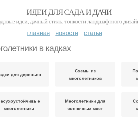
ИДЕИ ДЛЯ САДА И ДАЧИ
адовые идеи, дачный стиль, тонкости ландшафтного дизай
главная
новости
статьи
голетники в кадках
Схемы из
По
адки для деревьев
многолетников
Засухоустойчивые
Многолетники для
С
многолетники
солнечных мест
Многолетники на