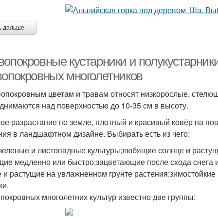
ь дальше →
вопокровные кустарники и полукустарники
вопокровных многолетников
вопокровным цветам и травам относят низкорослые, стелющ
днимаются над поверхностью до 10-35 см в высоту.
ое разрастание по земле, плотный и красивый ковёр на пов
ния в ландшафтном дизайне. Выбирать есть из чего:
зеленые и листопадные культуры;любящие солнце и растущи
щие медленно или быстро;зацветающие после схода снега и
е и растущие на увлажненном грунте растения;зимостойкие
ки.
покровных многолетних культур известно две группы: