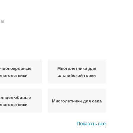
на
чвопокровные
Многолетники для
многолетники
альпийской горки
олнцелюбивые
Многолетники для сада
многолетники
Показать все