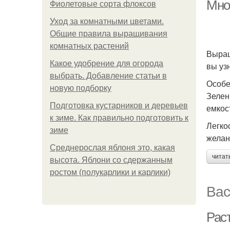
Мно
Фиолетовые сорта флоксов
Уход за комнатными цветами.
Общие правила выращивания
комнатных растений
Выращ
Какое удобрение для огорода
вы узн
выбрать. Добавление статьи в
Особе
новую подборку
Зелен
Подготовка кустарников и деревьев
емкос
к зиме. Как правильно подготовить к
Легко
зиме
желан
Среднерослая яблоня это, какая
читат
высота. Яблони со сдержанным
ростом (полукарлики и карлики)
Вас
Рас