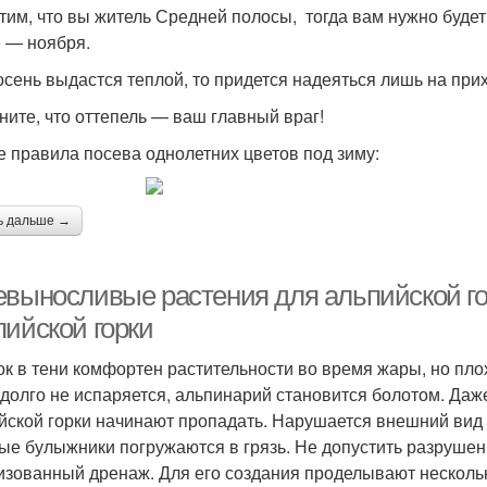
тим, что вы житель Средней полосы, тогда вам нужно будет
 — ноября.
осень выдастся теплой, то придется надеяться лишь на при
ните, что оттепель — ваш главный враг!
 правила посева однолетних цветов под зиму:
ь дальше →
евыносливые растения для альпийской го
пийской горки
ок в тени комфортен растительности во время жары, но пло
 долго не испаряется, альпинарий становится болотом. Да
йской горки начинают пропадать. Нарушается внешний вид 
ые булыжники погружаются в грязь. Не допустить разруше
изованный дренаж. Для его создания проделывают несколь