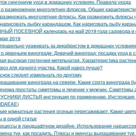
ток сингониум уход в домашних условиях. Правила ухода
 о размножении многолетних флоксов. Общие характеристи
 размножать многолетние флоксы. Как размножить флоксы
 нарисовать рыбку карандашом. Как нарисовать рыбу кар
НЫЙ ПОСЕВНОЙ календарь на май 2019 года садовода и о
 мае 2019
 правильно ухаживать за декабристом в домашних условиях
 о девичьем винограде. Девичий виноград: посадка уход в с
ая высокая гортензия метельчатая. Характеристика растен
воз для дачного участка. Какой навоз лучше?
снок следует измельчать по-другому
ращивание винограда на севере. Какие сорта винограда б
енома простаты симптомы и лечение у мужчин. Симптомы
УСНИКИ ЛИСТЬЯ инструкция по применению. Инструкци
 IDAEAE)
кие комнатные растения осенью пересаживают. Какие цвет
ы в одной статье
рциссы в ландшафтном дизайне. Использование нарциссов
мена туи, как посадить. Плюсы и минусы выращивания туи 