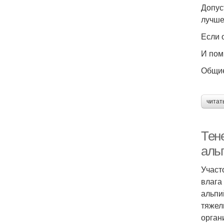
Допус
лучше
Если 
И пом
Общие
читат
Тен
аль
Участ
влага
альпи
тяжел
орган