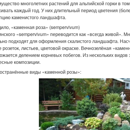
ущество многолетних растений для альпийской горки в том,
ивать каждый год. У них длительный период цветения (бол
пцию каменистого ландшафта.
ило, «каменная роза» (sempervivum)
инского «sempervivum» переводится как «всегда живой». Мн
ьно подходят для оформления скалистого ландшафта. Насч
 розеток, листьев, цветовой окраске. Вечнозелёная «каменн
ожается делением корневых побегов. Из нескольких видов 
есные композиции.
остранённые виды «каменной розы»: