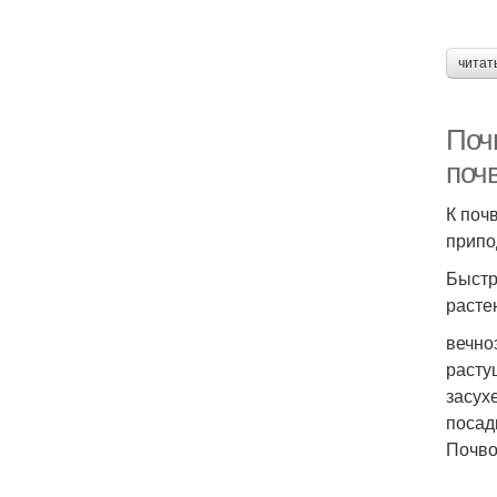
читат
Поч
поч
К поч
припо
Быстр
расте
вечно
расту
засух
посад
Почво