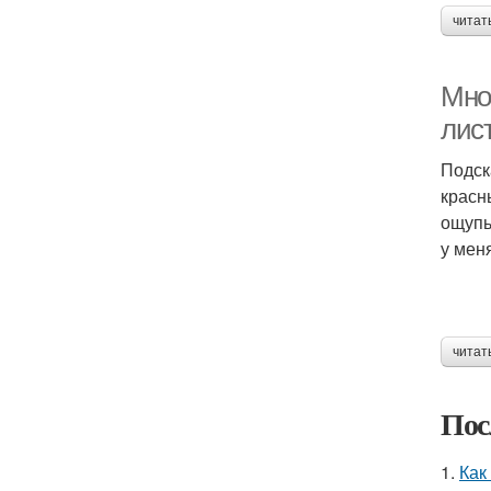
читат
Мно
лис
Подск
красн
ощупь
у мен
читат
Пос
1.
Как