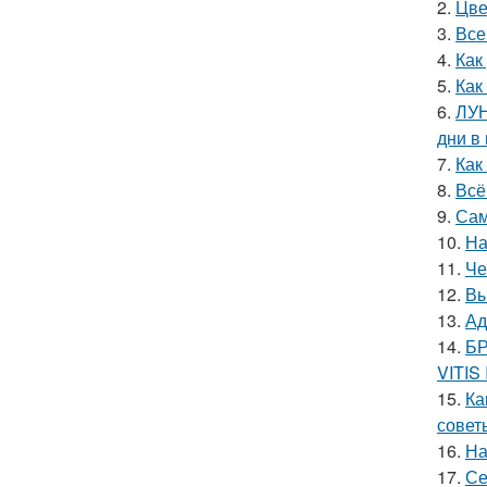
2.
Цве
3.
Все
4.
Как
5.
Как
6.
ЛУН
дни в
7.
Как
8.
Всё
9.
Сам
10.
На
11.
Че
12.
Вы
13.
Ад
14.
БР
VITIS
15.
Ка
совет
16.
На
17.
Се