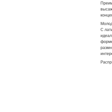
Преим
высаж
конце
Молод
С лат
идеал
форме
размн
интер
Распр