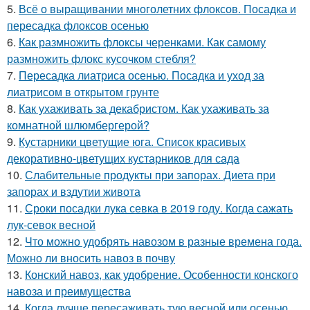
5.
Всё о выращивании многолетних флоксов. Посадка и
пересадка флоксов осенью
6.
Как размножить флоксы черенками. Как самому
размножить флокс кусочком стебля?
7.
Пересадка лиатриса осенью. Посадка и уход за
лиатрисом в открытом грунте
8.
Как ухаживать за декабристом. Как ухаживать за
комнатной шлюмбергерой?
9.
Кустарники цветущие юга. Список красивых
декоративно-цветущих кустарников для сада
10.
Слабительные продукты при запорах. Диета при
запорах и вздутии живота
11.
Сроки посадки лука севка в 2019 году. Когда сажать
лук-севок весной
12.
Что можно удобрять навозом в разные времена года.
Можно ли вносить навоз в почву
13.
Конский навоз, как удобрение. Особенности конского
навоза и преимущества
14.
Когда лучше пересаживать тую весной или осенью.