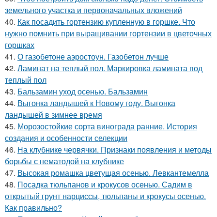
земельного участка и первоначальных вложений
40.
Как посадить гортензию купленную в горшке. Что
нужно помнить при выращивании гортензии в цветочных
горшках
41.
О газобетоне аэростоун. Газобетон лучше
42.
Ламинат на теплый пол. Маркировка ламината под
теплый пол
43.
Бальзамин уход осенью. Бальзамин
44.
Выгонка ландышей к Новому году. Выгонка
ландышей в зимнее время
45.
Морозостойкие сорта винограда ранние. История
создания и особенности селекции
46.
На клубнике червячки. Признаки появления и методы
борьбы с нематодой на клубнике
47.
Высокая ромашка цветущая осенью. Левкантемелла
48.
Посадка тюльпанов и крокусов осенью. Садим в
открытый грунт нарциссы, тюльпаны и крокусы осенью.
Как правильно?