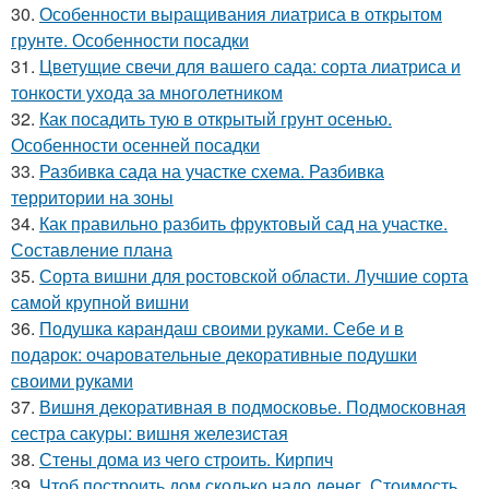
30.
Особенности выращивания лиатриса в открытом
грунте. Особенности посадки
31.
Цветущие свечи для вашего сада: сорта лиатриса и
тонкости ухода за многолетником
32.
Как посадить тую в открытый грунт осенью.
Особенности осенней посадки
33.
Разбивка сада на участке схема. Разбивка
территории на зоны
34.
Как правильно разбить фруктовый сад на участке.
Составление плана
35.
Сорта вишни для ростовской области. Лучшие сорта
самой крупной вишни
36.
Подушка карандаш своими руками. Себе и в
подарок: очаровательные декоративные подушки
своими руками
37.
Вишня декоративная в подмосковье. Подмосковная
сестра сакуры: вишня железистая
38.
Стены дома из чего строить. Кирпич
39.
Чтоб построить дом сколько надо денег. Стоимость