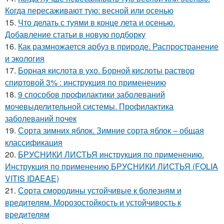
Когда пересаживают тую: весной или осенью
15.
Что делать с туями в конце лета и осенью.
Добавление статьи в новую подборку
16.
Как размножается арбуз в природе. Распространение
и экология
17.
Борная кислота в ухо. Борной кислоты раствор
спиртовой 3% : инструкция по применению
18.
9 способов профилактики заболеваний
мочевыделительной системы. Профилактика
заболеваний почек
19.
Сорта зимних яблок. Зимние сорта яблок – общая
классификация
20.
БРУСНИКИ ЛИСТЬЯ инструкция по применению.
Инструкция по применению БРУСНИКИ ЛИСТЬЯ (FOLIA
VITIS IDAEAE)
21.
Сорта смородины устойчивые к болезням и
вредителям. Морозостойкость и устойчивость к
вредителям