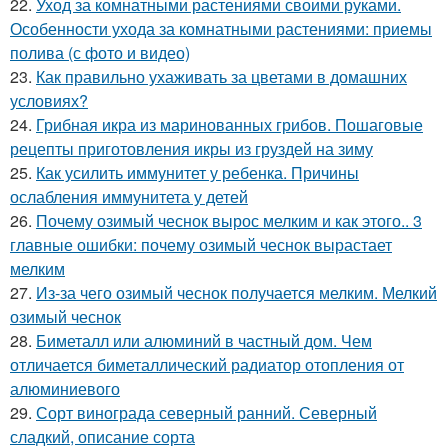
22.
Уход за комнатными растениями своими руками.
Особенности ухода за комнатными растениями: приемы
полива (с фото и видео)
23.
Как правильно ухаживать за цветами в домашних
условиях?
24.
Грибная икра из маринованных грибов. Пошаговые
рецепты приготовления икры из груздей на зиму
25.
Как усилить иммунитет у ребенка. Причины
ослабления иммунитета у детей
26.
Почему озимый чеснок вырос мелким и как этого.. 3
главные ошибки: почему озимый чеснок вырастает
мелким
27.
Из-за чего озимый чеснок получается мелким. Мелкий
озимый чеснок
28.
Биметалл или алюминий в частный дом. Чем
отличается биметаллический радиатор отопления от
алюминиевого
29.
Сорт винограда северный ранний. Северный
сладкий, описание сорта