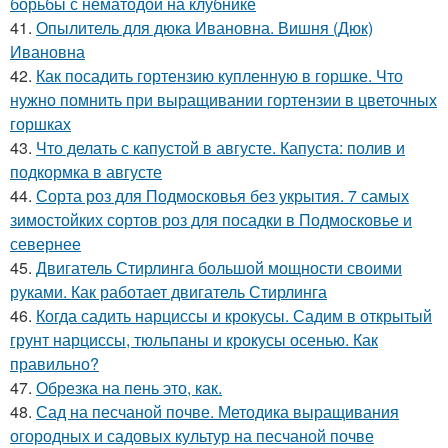
борьбы с нематодой на клубнике
41.
Опылитель для дюка Ивановна. Вишня (Дюк)
Ивановна
42.
Как посадить гортензию купленную в горшке. Что
нужно помнить при выращивании гортензии в цветочных
горшках
43.
Что делать с капустой в августе. Капуста: полив и
подкормка в августе
44.
Сорта роз для Подмосковья без укрытия. 7 самых
зимостойких сортов роз для посадки в Подмосковье и
севернее
45.
Двигатель Стирлинга большой мощности своими
руками. Как работает двигатель Стирлинга
46.
Когда садить нарциссы и крокусы. Садим в открытый
грунт нарциссы, тюльпаны и крокусы осенью. Как
правильно?
47.
Обрезка на пень это, как.
48.
Сад на песчаной почве. Методика выращивания
огородных и садовых культур на песчаной почве