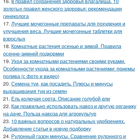
16.
8 правил сохранения здоровья влагалища. 10
золотых правил женского здоровья: рекомендации
гинеколога
17.
Лучшие мочегонные препараты для похудения и
улучшения веса. Лучшие мочегонные таблетки для
взрослых
18.
Комнатные растения осенью и зимой. Правила
осенне-зимней подкормки
19.
Уход за комнатными растениями своими руками.
Особенности ухода за комнатными растениями: приемы
полива (с фото и видео)
20.
Семена туи, как посадить. Плюсы и минусы
выращивания туи из семян
21.
Ель колючая сорта. Описание голубой ели
22.
Как правильно использовать навоз и другую органику
на даче. Польза навоза для агрокультур
23.
10 важных вопросов о натуральных удобрениях.
Добавление статьи в новую подборку
24.
Рулонный газон минусы. Сравнение рулонного и