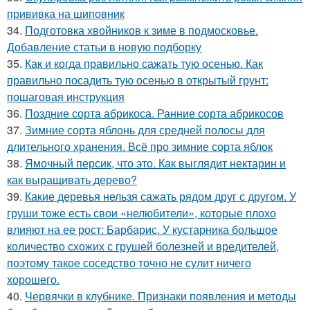
прививка на шиповник
34.
Подготовка хвойников к зиме в подмосковье.
Добавление статьи в новую подборку
35.
Как и когда правильно сажать тую осенью. Как
правильно посадить тую осенью в открытый грунт:
пошаговая инструкция
36.
Поздние сорта абрикоса. Ранние сорта абрикосов
37.
Зимние сорта яблонь для средней полосы для
длительного хранения. Всё про зимние сорта яблок
38.
Ямочный персик, что это. Как выглядит нектарин и
как выращивать дерево?
39.
Какие деревья нельзя сажать рядом друг с другом. У
груши тоже есть свои «нелюбители», которые плохо
влияют на ее рост: Барбарис. У кустарника большое
количество схожих с грушей болезней и вредителей,
поэтому такое соседство точно не сулит ничего
хорошего.
40.
Червячки в клубнике. Признаки появления и методы