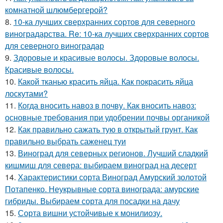
комнатной шлюмбергерой?
8.
10-ка лучших сверхранних сортов для северного
виноградарства. Re: 10-ка лучших сверхранних сортов
для северного виноградар
9.
Здоровые и красивые волосы. Здоровые волосы.
Красивые волосы.
10.
Какой тканью красить яйца. Как покрасить яйца
лоскутами?
11.
Когда вносить навоз в почву. Как вносить навоз:
основные требования при удобрении почвы органикой
12.
Как правильно сажать тую в открытый грунт. Как
правильно выбрать саженец туи
13.
Виноград для северных регионов. Лучший сладкий
кишмиш для севера: выбираем виноград на десерт
14.
Характеристики сорта Виноград Амурский золотой
Потапенко. Неукрывные сорта винограда: амурские
гибриды. Выбираем сорта для посадки на дачу
15.
Сорта вишни устойчивые к монилиозу.