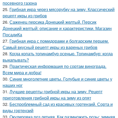
посевного газона
25.
Грибная икра через мясорубку на зиму. Классический
рецепт икры из грибов
26.
Саженец персика Донецкий желтый. Персик
Донецкий желтый: описание и характеристики. Магазин
ПосадиКа
27.
Грибная икра с помидорами и болгарским перцем.
Самый вкусный рецепт икры из вареных грибов
28.
Когда копать топинамбур осенью. Топинамбур: когда
выкапывать?
29.
Практическая информация по сортам винограда.
Всем мира и добра!
30.
Синие многолетние цветы. Голубые и синие цветы у
наших ног
31.
Лучшие рецепты грибной икры на зиму. Рецепт
приготовления грибной икры на зиму из опят
32.
Беспроблемный сад из красивых гортензий. Сорта и
виды гортензий
33.
Окулировка роз летняя. Как размножить розы: зимняя