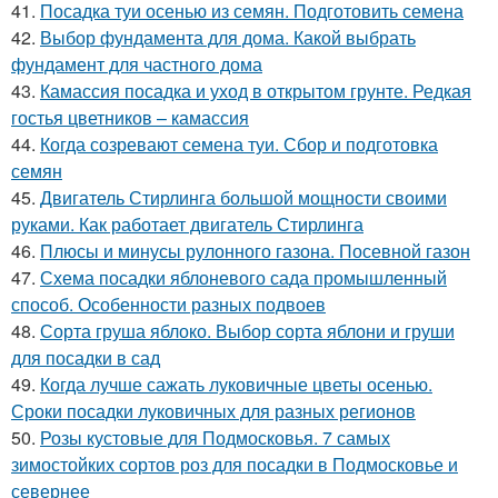
41.
Посадка туи осенью из семян. Подготовить семена
42.
Выбор фундамента для дома. Какой выбрать
фундамент для частного дома
43.
Камассия посадка и уход в открытом грунте. Редкая
гостья цветников – камассия
44.
Когда созревают семена туи. Сбор и подготовка
семян
45.
Двигатель Стирлинга большой мощности своими
руками. Как работает двигатель Стирлинга
46.
Плюсы и минусы рулонного газона. Посевной газон
47.
Схема посадки яблоневого сада промышленный
способ. Особенности разных подвоев
48.
Сорта груша яблоко. Выбор сорта яблони и груши
для посадки в сад
49.
Когда лучше сажать луковичные цветы осенью.
Сроки посадки луковичных для разных регионов
50.
Розы кустовые для Подмосковья. 7 самых
зимостойких сортов роз для посадки в Подмосковье и
севернее