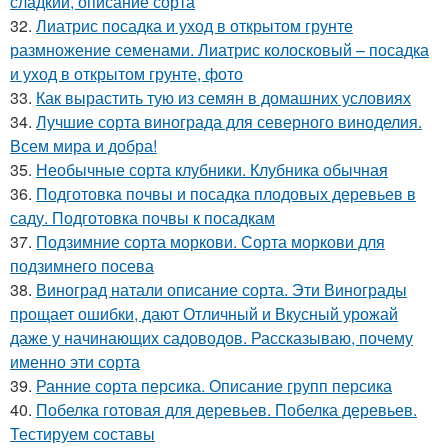
сладкий, описание сорта
32.
Лиатрис посадка и уход в открытом грунте
размножение семенами. Лиатрис колосковый – посадка
и уход в открытом грунте, фото
33.
Как вырастить тую из семян в домашних условиях
34.
Лучшие сорта винограда для северного виноделия.
Всем мира и добра!
35.
Необычные сорта клубники. Клубника обычная
36.
Подготовка почвы и посадка плодовых деревьев в
саду. Подготовка почвы к посадкам
37.
Подзимние сорта моркови. Сорта моркови для
подзимнего посева
38.
Виноград натали описание сорта. Эти Винограды
прощает ошибки, дают Отличный и Вкусный урожай
даже у начинающих садоводов. Рассказываю, почему
именно эти сорта
39.
Ранние сорта персика. Описание групп персика
40.
Побелка готовая для деревьев. Побелка деревьев.
Тестируем составы