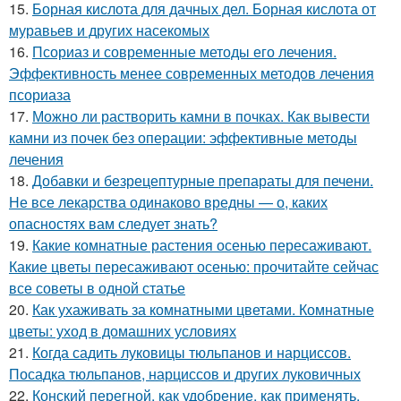
15.
Борная кислота для дачных дел. Борная кислота от
муравьев и других насекомых
16.
Псориаз и современные методы его лечения.
Эффективность менее современных методов лечения
псориаза
17.
Можно ли растворить камни в почках. Как вывести
камни из почек без операции: эффективные методы
лечения
18.
Добавки и безрецептурные препараты для печени.
Не все лекарства одинаково вредны — о, каких
опасностях вам следует знать?
19.
Какие комнатные растения осенью пересаживают.
Какие цветы пересаживают осенью: прочитайте сейчас
все советы в одной статье
20.
Как ухаживать за комнатными цветами. Комнатные
цветы: уход в домашних условиях
21.
Когда садить луковицы тюльпанов и нарциссов.
Посадка тюльпанов, нарциссов и других луковичных
22.
Конский перегной, как удобрение, как применять.