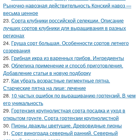
Рыночно-навозная действительность Конский навоз —
весьма ценное
23.
Сорта клубники российской селекции. Описание
лучших сортов клубники для выращивания в разных
регионах
24.
Груша сорт большая. Особенности сортов летнего
созревания
25.
Грибная икра из варенных грибов. Ингредиенты
26.
Облепиха применение и способ приготовления.
Добавление статьи в новую подборку
27.
Как убрать возрастные пигментные пятна.
Старческие пятна на лице: лечение
28.
10 частых ошибок по выращиванию гортензий. В чем
его уникальность
29.
Гортензия крупнолистная сорта посадка и уход в
открытом грунте. Сорта гортензии крупнолистной
30.
Пионы дважды цветущие. Древовидные пионы
31.
Сорт винограда северный ранний. Северный