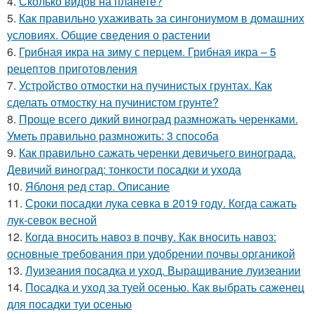
4.
Сколько видов на планете?
5.
Как правильно ухаживать за сингониумом в домашних
условиях. Общие сведения о растении
6.
Грибная икра на зиму с перцем. Грибная икра – 5
рецептов приготовления
7.
Устройство отмостки на пучинистых грунтах. Как
сделать отмостку на пучинистом грунте?
8.
Проще всего дикий виноград размножать черенками.
Уметь правильно размножить: 3 способа
9.
Как правильно сажать черенки девичьего винограда.
Девичий виноград: тонкости посадки и ухода
10.
Яблоня ред стар. Описание
11.
Сроки посадки лука севка в 2019 году. Когда сажать
лук-севок весной
12.
Когда вносить навоз в почву. Как вносить навоз:
основные требования при удобрении почвы органикой
13.
Луизеания посадка и уход. Выращивание луизеании
14.
Посадка и уход за туей осенью. Как выбрать саженец
для посадки туи осенью