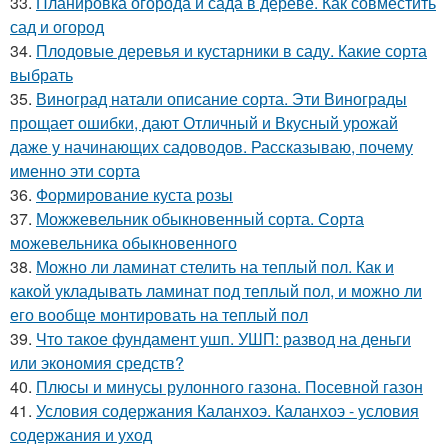
33.
Планировка огорода и сада в дереве. Как совместить
сад и огород
34.
Плодовые деревья и кустарники в саду. Какие сорта
выбрать
35.
Виноград натали описание сорта. Эти Винограды
прощает ошибки, дают Отличный и Вкусный урожай
даже у начинающих садоводов. Рассказываю, почему
именно эти сорта
36.
Формирование куста розы
37.
Можжевельник обыкновенный сорта. Сорта
можевельника обыкновенного
38.
Можно ли ламинат стелить на теплый пол. Как и
какой укладывать ламинат под теплый пол, и можно ли
его вообще монтировать на теплый пол
39.
Что такое фундамент ушп. УШП: развод на деньги
или экономия средств?
40.
Плюсы и минусы рулонного газона. Посевной газон
41.
Условия содержания Каланхоэ. Каланхоэ - условия
содержания и уход