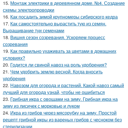
15.
Монтаж электрики в деревянном доме. №4. Создание
схемы электропроводки
16.
Как посадить зимой крупномеры сибирского кедра
17.
Как самостоятельно вырастить тую из семян.
Выращивание туи семенами
18.
Вишня сезон созревания. Ускоряем процесс
созревания
19.
Как правильно ухаживать за цветами в домашних
условиях?
20.
Годится ли свиной навоз на роль удобрения?
21.
Чем удобрить землю весной. Когда вносить
удобрения
22.
Навозом для огорода и растений. Какой навоз самый
лучший для огорода узнай, чтобы не ошибиться
23.
Грибная икра с овощами на зиму. Грибная икра на
зиму из лисичек с морковью и луком
24.
Икра из грибов через мясорубку на зиму. Простой
рецепт грибной икры из вареных грибов с чесноком без
стерилизации