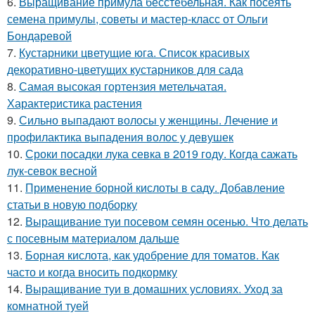
6.
Выращивание примула бесстебельная. Как посеять
семена примулы, советы и мастер-класс от Ольги
Бондаревой
7.
Кустарники цветущие юга. Список красивых
декоративно-цветущих кустарников для сада
8.
Самая высокая гортензия метельчатая.
Характеристика растения
9.
Сильно выпадают волосы у женщины. Лечение и
профилактика выпадения волос у девушек
10.
Сроки посадки лука севка в 2019 году. Когда сажать
лук-севок весной
11.
Применение борной кислоты в саду. Добавление
статьи в новую подборку
12.
Выращивание туи посевом семян осенью. Что делать
с посевным материалом дальше
13.
Борная кислота, как удобрение для томатов. Как
часто и когда вносить подкормку
14.
Выращивание туи в домашних условиях. Уход за
комнатной туей