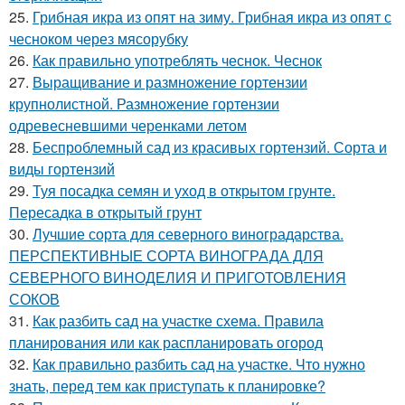
25.
Грибная икра из опят на зиму. Грибная икра из опят с
чесноком через мясорубку
26.
Как правильно употреблять чеснок. Чеснок
27.
Выращивание и размножение гортензии
крупнолистной. Размножение гортензии
одревесневшими черенками летом
28.
Беспроблемный сад из красивых гортензий. Сорта и
виды гортензий
29.
Туя посадка семян и уход в открытом грунте.
Пересадка в открытый грунт
30.
Лучшие сорта для северного виноградарства.
ПЕРСПЕКТИВНЫЕ СОРТА ВИНОГРАДА ДЛЯ
CЕВЕРНОГО ВИНОДЕЛИЯ И ПРИГОТОВЛЕНИЯ
СОКОВ
31.
Как разбить сад на участке схема. Правила
планирования или как распланировать огород
32.
Как правильно разбить сад на участке. Что нужно
знать, перед тем как приступать к планировке?