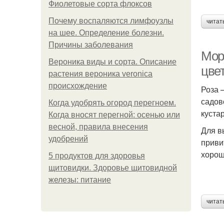
Фиолетовые сорта флоксов
Почему воспаляются лимфоузлы
читат
на шее. Определение болезни.
Причины заболевания
Мор
Вероника виды и сорта. Описание
цве
растения вероника veronica
происхождение
Роза 
садов
Когда удобрять огород перегноем.
куста
Когда вносят перегной: осенью или
весной, правила внесения
Для в
удобрений
приви
хорош
5 продуктов для здоровья
щитовидки. Здоровье щитовидной
железы: питание
читат