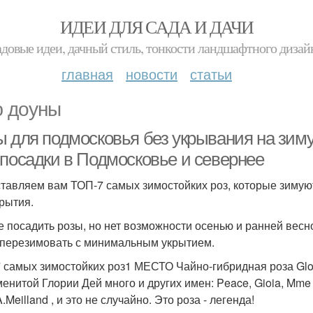
ИДЕИ ДЛЯ САДА И ДАЧИ
адовые идеи, дачный стиль, тонкости ландшафтного дизай
главная
новости
статьи
 доуны
ы для подмосковья без укрывания на зиму
 посадки в Подмосковье и севернее
тавляем вам ТОП-7 самых зимостойких роз, которые зимую
крытия.
е посадить розы, но нет возможности осенью и ранней весн
 перезимовать с минимальным укрытием.
 самых зимостойких роз1 МЕСТО Чайно-гибридная роза Glor
менитой Глории Дей много и других имен: Peace, Gioia, Mme A
Meilland , и это не случайно. Это роза - легенда!