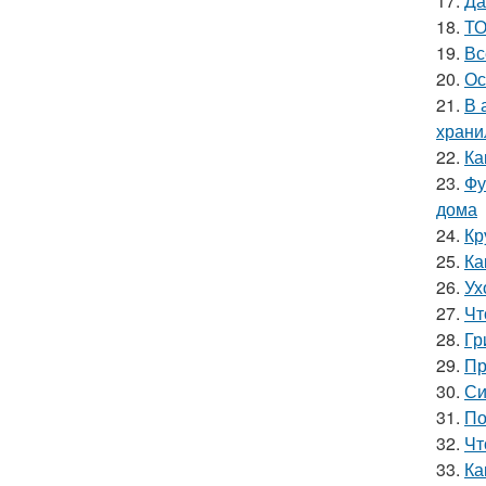
17.
Да
18.
ТО
19.
Вс
20.
Ос
21.
В 
храни
22.
Ка
23.
Фу
дома
24.
Кр
25.
Ка
26.
Ух
27.
Чт
28.
Гр
29.
Пр
30.
Си
31.
По
32.
Чт
33.
Ка