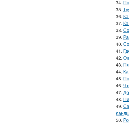
34.
По
35.
Ту
36.
Ка
37.
Ка
38.
Со
39.
Ра
40.
Со
41.
Гд
42.
Оп
43.
Пл
44.
Ка
45.
По
46.
Чт
47.
До
48.
Ни
49.
Са
ландш
50.
Ро