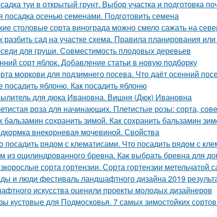
садка туи в открытый грунт. Выбор участка и подготовка п
я посадка осенью семенами. Подготовить семена
кие столовые сорта винограда можно смело сажать на севе
к разбить сад на участке схема. Правила планирования или
седи для груши. Совместимость плодовых деревьев
нний сорт яблок. Добавление статьи в новую подборку
рта моркови для подзимнего посева. Что даёт осенний пос
е посадить яблоню. Как посадить яблоню
ылитель для дюка Ивановна. Вишня (Дюк) Ивановна
етистая роза для начинающих. Плетистые розы: сорта, сове
к бальзамин сохранить зимой. Как сохранить бальзамин зим
дкормка внекорневая мочевиной. Свойства
о посадить рядом с клематисами. Что посадить рядом с кл
м из оцилиндрованного бревна. Как выбрать бревна для д
зкорослые сорта гортензии. Сорта гортензии метельчатой 
ды и люди фестиваль ландшафтного дизайна 2019 результ
афтного искусства оценили проекты молодых дизайнеров
зы кустовые для Подмосковья. 7 самых зимостойких сортов