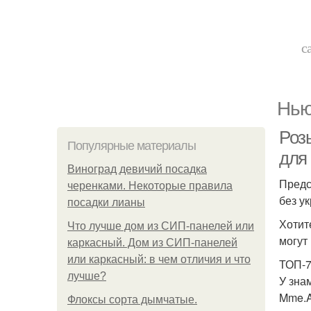
с
Нью
Роз
Популярные материалы
для
Виноград девичий посадка
Предс
черенками. Некоторые правила
без у
посадки лианы
Хотит
Что лучше дом из СИП-панелей или
могут
каркасный. Дом из СИП-панелей
или каркасный: в чем отличия и что
ТОП-7
лучше?
У зна
Mme.A.
Флоксы сорта дымчатые.