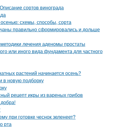
 Описание сортов винограда
ада
 осенью: схемы, способы, сорта
 кочаны правильно сформировались и дольше
 методики лечения аденомы простаты
ого или иного вида фундамента для частного
мнатных растений начинается осень?
и в новую подборку
рку
сный рецепт икры из вареных грибов
 добра!
г
ему при готовке чеснок зеленеет?
о рта