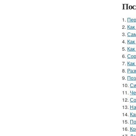
Пос
1.
Пер
2.
Как
3.
Сам
4.
Как
5.
Как
6.
Сор
7.
Как
8.
Раз
9.
Поз
10.
Си
11.
Че
12.
Со
13.
На
14.
Ка
15.
По
16.
Ко