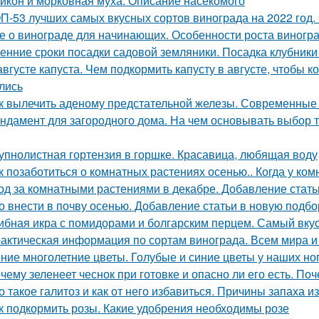
йкон и морковная муха. Описание насекомого
П-53 лучших самых вкусных сортов винограда на 2022 год.
е о винограде для начинающих. Особенности роста виногр
енние сроки посадки садовой земляники. Посадка клубники
августе капуста. Чем подкормить капусту в августе, чтобы
лись
к вылечить аденому предстательной железы. Современные
ндамент для загородного дома. На чем основывать выбор т
упнолистная гортензия в горшке. Красавица, любящая воду
к позаботиться о комнатных растениях осенью.. Когда у ко
од за комнатными растениями в декабре. Добавление стать
о внести в почву осенью. Добавление статьи в новую подбо
ибная икра с помидорами и болгарским перцем. Самый вку
актическая информация по сортам винограда. Всем мира и
ние многолетние цветы. Голубые и синие цветы у наших но
чему зеленеет чеснок при готовке и опасно ли его есть. Поч
о такое галитоз и как от него избавиться. Причины запаха из
к подкормить розы. Какие удобрения необходимы розе