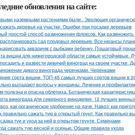
ледние обновления на сайте:
выми наземными растениями были.. Эволюция органическог
 сажать деревья на участке. Ошибки при посадке деревьев
ый простой способ размножения флоксов. Как размножить
 распланировать сад плодовых деревьев. Все нюансы плани
 нарисовать аквариум с рыбками ребенку. Пошаговый проц
та вишни для нижегородской области самые устойчивые. 
 посадить и развести девичий виноград на своем участке.
множение дикого винограда черенками. Черенками
дние сорта вишни. ТОП-45 самых лучших сортов вишни в 2
льно выпадают волосы у женщины. Лечение и профилактик
м полезна и опасна облепиха. Ботаническая характеристик
рта винограда для северного виноделия. 12 лучших винных
воз, как органическое удобрение на даче. Навоз: как приго
к правильно сажать тую в открытый грунт. Как правильно в
садка туи и уход за ней в открытом грунте. Семенами
гда сажать тую весной и осенью. Общие правила ухода