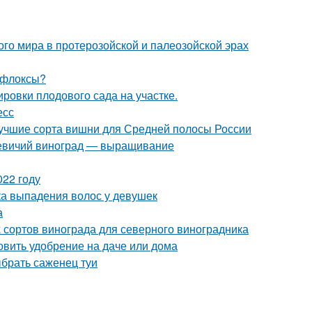
о мира в протерозойской и палеозойской эрах
 флоксы?
ровки плодового сада на участке.
есс
Лучшие сорта вишни для Средней полосы России
 Девичий виноград — выращивание
022 году
а выпадения волос у девушек
а
 сортов винограда для северного виноградника
товить удобрение на даче или дома
ыбрать саженец туи