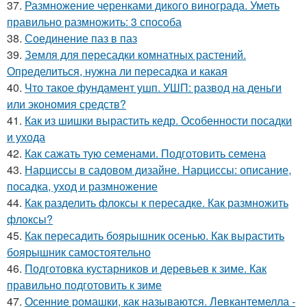
37.
Размножение черенками дикого винограда. Уметь
правильно размножить: 3 способа
38.
Соединение паз в паз
39.
Земля для пересадки комнатных растений.
Определиться, нужна ли пересадка и какая
40.
Что такое фундамент ушп. УШП: развод на деньги
или экономия средств?
41.
Как из шишки вырастить кедр. Особенности посадки
и ухода
42.
Как сажать тую семенами. Подготовить семена
43.
Нарциссы в садовом дизайне. Нарциссы: описание,
посадка, уход и размножение
44.
Как разделить флоксы к пересадке. Как размножить
флоксы?
45.
Как пересадить боярышник осенью. Как вырастить
боярышник самостоятельно
46.
Подготовка кустарников и деревьев к зиме. Как
правильно подготовить к зиме
47.
Осенние ромашки, как называются. Левкантемелла -