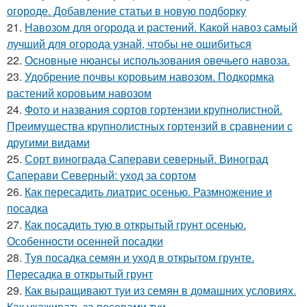
огороде. Добавление статьи в новую подборку
21.
Навозом для огорода и растений. Какой навоз самый
лучший для огорода узнай, чтобы не ошибиться
22.
Основные нюансы использования овечьего навоза.
23.
Удобрение почвы коровьим навозом. Подкормка
растений коровьим навозом
24.
Фото и названия сортов гортензии крупнолистной.
Преимущества крупнолистных гортензий в сравнении с
другими видами
25.
Сорт винограда Саперави северный. Виноград
Саперави Северный: уход за сортом
26.
Как пересадить лиатрис осенью. Размножение и
посадка
27.
Как посадить тую в открытый грунт осенью.
Особенности осенней посадки
28.
Туя посадка семян и уход в открытом грунте.
Пересадка в открытый грунт
29.
Как выращивают туи из семян в домашних условиях.
Как ухаживать за посевами туи