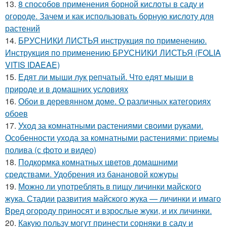
13.
8 способов применения борной кислоты в саду и
огороде. Зачем и как использовать борную кислоту для
растений
14.
БРУСНИКИ ЛИСТЬЯ инструкция по применению.
Инструкция по применению БРУСНИКИ ЛИСТЬЯ (FOLIA
VITIS IDAEAE)
15.
Едят ли мыши лук репчатый. Что едят мыши в
природе и в домашних условиях
16.
Обои в деревянном доме. О различных категориях
обоев
17.
Уход за комнатными растениями своими руками.
Особенности ухода за комнатными растениями: приемы
полива (с фото и видео)
18.
Подкормка комнатных цветов домашними
средствами. Удобрения из банановой кожуры
19.
Можно ли употреблять в пищу личинки майского
жука. Стадии развития майского жука — личинки и имаго
Вред огороду приносят и взрослые жуки, и их личинки.
20.
Какую пользу могут принести сорняки в саду и