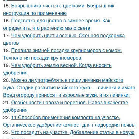
15.
Боярышника листья с цветками. Боярышник :
инструкция по применению
16.
Подсветка для цветов в зимнее время. Как
определить, что растению мало света
17.
Чем удобрить цветы осенью. Осенняя подкормка
цветов
18.
Правила зимней посадки крупномеров с комом.
Технология посадки крупномеров
19.
Чем удобрить землю весной. Когда вносить
удобрения
20.
Можно ли употреблять в пищу личинки майского
жука. Стадии развития майского жука — личинки и имаго
Вред огороду приносят и взрослые жуки, и их личинки.
21.
Особенности навоза и перегноя. Навоз в качестве
удобрения
22.
11 Способов применения компоста на участке.
Органическое удобрение компост для плодородия почвы
23.
Что посадить на участке. Добавление статьи в новую