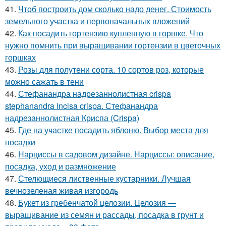
41.
Чтоб построить дом сколько надо денег. Стоимость
земельного участка и первоначальных вложений
42.
Как посадить гортензию купленную в горшке. Что
нужно помнить при выращивании гортензии в цветочных
горшках
43.
Розы для полутени сорта. 10 сортов роз, которые
можно сажать в тени
44.
Стефанандра надрезаннолистная crispa
stephanandra incisa crispa. Стефанандра
надрезаннолистная Криспа (Crispa)
45.
Где на участке посадить яблоню. Выбор места для
посадки
46.
Нарциссы в садовом дизайне. Нарциссы: описание,
посадка, уход и размножение
47.
Стелющиеся лиственные кустарники. Лучшая
вечнозеленая живая изгородь
48.
Букет из гребенчатой целозии. Целозия —
выращивание из семян и рассады, посадка в грунт и