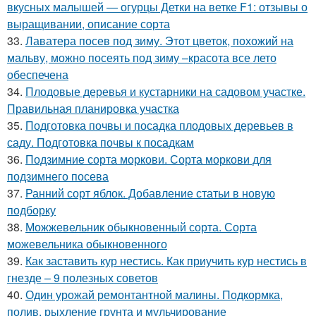
вкусных малышей — огурцы Детки на ветке F1: отзывы о
выращивании, описание сорта
33.
Лаватера посев под зиму. Этот цветок, похожий на
мальву, можно посеять под зиму –красота все лето
обеспечена
34.
Плодовые деревья и кустарники на садовом участке.
Правильная планировка участка
35.
Подготовка почвы и посадка плодовых деревьев в
саду. Подготовка почвы к посадкам
36.
Подзимние сорта моркови. Сорта моркови для
подзимнего посева
37.
Ранний сорт яблок. Добавление статьи в новую
подборку
38.
Можжевельник обыкновенный сорта. Сорта
можевельника обыкновенного
39.
Как заставить кур нестись. Как приучить кур нестись в
гнезде – 9 полезных советов
40.
Один урожай ремонтантной малины. Подкормка,
полив, рыхление грунта и мульчирование