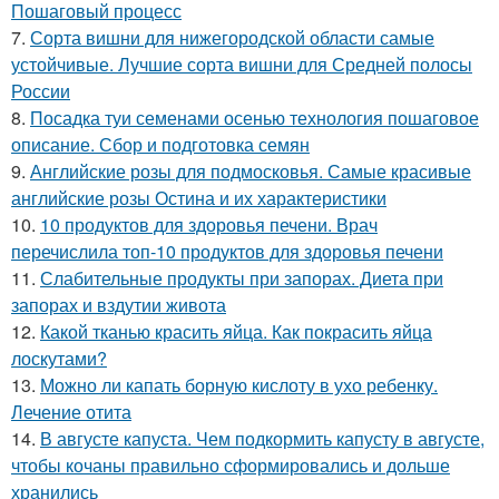
Пошаговый процесс
7.
Сорта вишни для нижегородской области самые
устойчивые. Лучшие сорта вишни для Средней полосы
России
8.
Посадка туи семенами осенью технология пошаговое
описание. Сбор и подготовка семян
9.
Английские розы для подмосковья. Самые красивые
английские розы Остина и их характеристики
10.
10 продуктов для здоровья печени. Врач
перечислила топ-10 продуктов для здоровья печени
11.
Слабительные продукты при запорах. Диета при
запорах и вздутии живота
12.
Какой тканью красить яйца. Как покрасить яйца
лоскутами?
13.
Можно ли капать борную кислоту в ухо ребенку.
Лечение отита
14.
В августе капуста. Чем подкормить капусту в августе,
чтобы кочаны правильно сформировались и дольше
хранились