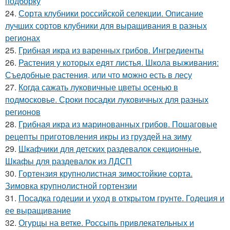
подборку
24.
Сорта клубники российской селекции. Описание
лучших сортов клубники для выращивания в разных
регионах
25.
Грибная икра из варенных грибов. Ингредиенты
26.
Растения у которых едят листья. Школа выживания:
Съедобные растения, или что можно есть в лесу
27.
Когда сажать луковичные цветы осенью в
подмосковье. Сроки посадки луковичных для разных
регионов
28.
Грибная икра из маринованных грибов. Пошаговые
рецепты приготовления икры из груздей на зиму
29.
Шкафчики для детских раздевалок секционные.
Шкафы для раздевалок из ЛДСП
30.
Гортензия крупнолистная зимостойкие сорта.
Зимовка крупнолистной гортензии
31.
Посадка годеции и уход в открытом грунте. Годеция и
ее выращивание
32.
Огурцы на ветке. Россыпь привлекательных и