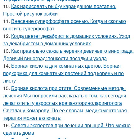
10.
Как нарисовать рыбку карандашом поэтапно.
Простой рисунок рыбки
11.
Внесение суперфосфата осенью. Когда и сколько
вносить суперфосфат
12.
Когда цветет декабрист в домашних условиях. Уход
за декабристом в домашних условиях
13.
Как правильно сажать черенки девичьего винограда.
Девичий виноград: тонкости посадки и ухода
14.
Борная кислота для комнатных цветов. Борная
подкормка для комнатных растений под корень и по
листу
15.
Борная кислота при отите. Современные методы
лечения Мы попросили рассказать о том, как сегодня
лечат отиты у взрослых врача-оториноларинголога
Светлану Комарову. По ее словам, медикаментозная
терапия может включать:
16.
Советы экспертов при лечении прыщей. Что можно
сделать дома