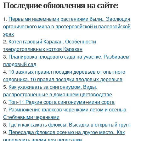
Последние обновления на сайте:
1.
Первыми наземными растениями были.. Эволюция
органического мира в протерозойской и палеозойской
эрах
2.
Котел газовый Каракан. Особенности
твердотопливных котлов Каракан
3.
Планировка плодового сада на участке. Разбиваем
плодовый сад
4.
10 важных правил посадки деревьев от опытного
садовника. 10 правил посадки плодовых деревьев
5.
Как ухаживать за сингониумом. Виды,
распространённые в домашнем цветоводстве
6.
Топ-11 Редкие сорта сингониума+мини сорта
7.
Размножение флоксов черенками летом и осенью.
Стеблевыми черенками
8.
Где и как сажать флоксы. Высадка в открытый грунт
9.
Пересадка флоксов осенью на другое место.. Как
определить время для пересадки