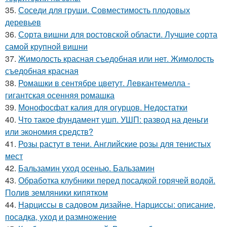
35.
Соседи для груши. Совместимость плодовых
деревьев
36.
Сорта вишни для ростовской области. Лучшие сорта
самой крупной вишни
37.
Жимолость красная съедобная или нет. Жимолость
съедобная красная
38.
Ромашки в сентябре цветут. Левкантемелла -
гигантская осенняя ромашка
39.
Монофосфат калия для огурцов. Недостатки
40.
Что такое фундамент ушп. УШП: развод на деньги
или экономия средств?
41.
Розы растут в тени. Английские розы для тенистых
мест
42.
Бальзамин уход осенью. Бальзамин
43.
Обработка клубники перед посадкой горячей водой.
Полив земляники кипятком
44.
Нарциссы в садовом дизайне. Нарциссы: описание,
посадка, уход и размножение