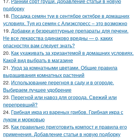
17.
Ранний сорт груши. Добавление статьи в новую
подборку
18.
Посадка семян туи в сентябре октябре в домашних
условиях. Туя из семян с Алиэкспресс – это возможно
19.
Добавки и безрецептурные препараты для печени.
Не все лекарства одинаково вредны — о, каких
опасностях вам следует знать?
20.
Как ухаживать за хризантемой в домашних условиях.
Какой вид выбрать в магазине
21.
Уход за комнатными цветами. Общие правила
выращивания комнатных растений
22.
Использование перегноя в саду и в огороде.
Выбираем лучшее удобрение
23.
Перегной или навоз для огорода. Свежий или
перепревший?
24.
Грибная икра из вареных грибов. Грибная икра с
луком и морковью
25.
Как правильно приготовить компост и правила его
применения. Добавление статьи в новую подборку