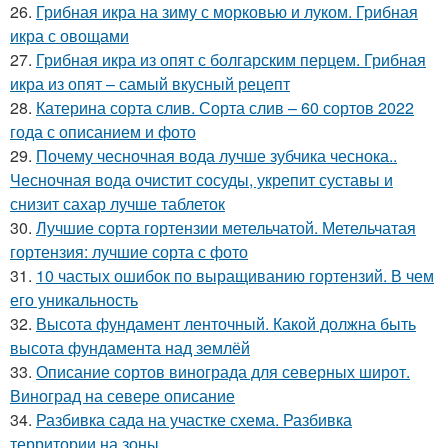
26.
Грибная икра на зиму с морковью и луком. Грибная
икра с овощами
27.
Грибная икра из опят с болгарским перцем. Грибная
икра из опят – самый вкусный рецепт
28.
Катерина сорта слив. Сорта слив – 60 сортов 2022
года с описанием и фото
29.
Почему чесночная вода лучше зубчика чеснока..
Чесночная вода очистит сосуды, укрепит суставы и
снизит сахар лучше таблеток
30.
Лучшие сорта гортензии метельчатой. Метельчатая
гортензия: лучшие сорта с фото
31.
10 частых ошибок по выращиванию гортензий. В чем
его уникальность
32.
Высота фундамент ленточный. Какой должна быть
высота фундамента над землёй
33.
Описание сортов винограда для северных широт.
Виноград на севере описание
34.
Разбивка сада на участке схема. Разбивка
территории на зоны