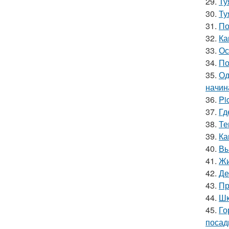
29.
Ту
30.
Ту
31.
По
32.
Ка
33.
Ос
34.
По
35.
Од
начин
36.
Pi
37.
Гд
38.
Те
39.
Ка
40.
Вы
41.
Жи
42.
Де
43.
Пр
44.
Шк
45.
Го
посад