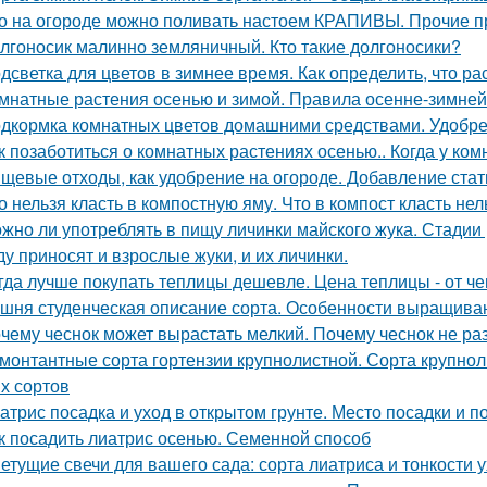
о на огороде можно поливать настоем КРАПИВЫ. Прочие 
лгоносик малинно земляничный. Кто такие долгоносики?
дсветка для цветов в зимнее время. Как определить, что р
мнатные растения осенью и зимой. Правила осенне-зимней
дкормка комнатных цветов домашними средствами. Удобре
к позаботиться о комнатных растениях осенью.. Когда у ко
щевые отходы, как удобрение на огороде. Добавление стат
о нельзя класть в компостную яму. Что в компост класть нел
жно ли употреблять в пищу личинки майского жука. Стадии
ду приносят и взрослые жуки, и их личинки.
гда лучше покупать теплицы дешевле. Цена теплицы - от че
шня студенческая описание сорта. Особенности выращива
чему чеснок может вырастать мелкий. Почему чеснок не ра
монтантные сорта гортензии крупнолистной. Сорта крупнол
х сортов
атрис посадка и уход в открытом грунте. Место посадки и п
к посадить лиатрис осенью. Семенной способ
етущие свечи для вашего сада: сорта лиатриса и тонкости 