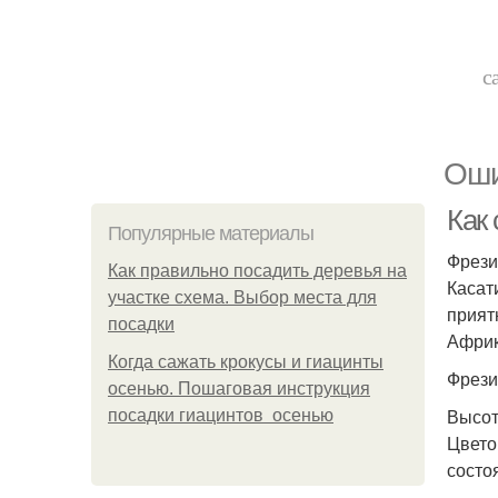
с
Оши
Как
Популярные материалы
Фрези
Как правильно посадить деревья на
Касат
участке схема. Выбор места для
прият
посадки
Африк
Когда сажать крокусы и гиацинты
Фрези
осенью. Пошаговая инструкция
Высот
посадки гиацинтов осенью
Цвето
состо