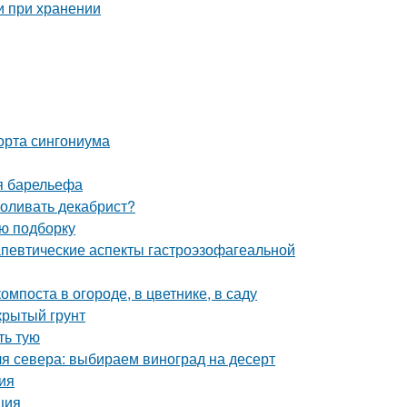
орта сингониума
я барельефа
поливать декабрист?
ую подборку
певтические аспекты гастроэзофагеальной
мпоста в огороде, в цветнике, в саду
ткрытый грунт
ть тую
я севера: выбираем виноград на десерт
ия
ция