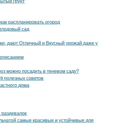
рытый грунт
 как распланировать огород
плодовый сад
ки, дают Отличный и Вкусный урожай даже у
с описанием
роз можно посадить в теневом саду?
– 9 полезных советов
астного дома
 раздевалок
ельчатой самые красивые и устойчивые для