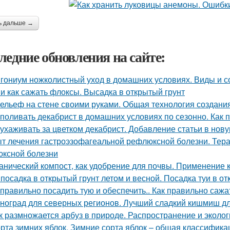
ь дальше →
ледние обновления на сайте:
гониум ножколистный уход в домашних условиях. Виды и с
 и как сажать флоксы. Высадка в открытый грунт
ельеф на стене своими руками. Общая технология создани
 поливать декабрист в домашних условиях по сезонно. Как 
 ухаживать за цветком декабрист. Добавление статьи в нов
т лечения гастроэзофагеальной рефлюксной болезни. Тера
ксной болезни
анический компост, как удобрение для почвы. Применение ко
 посадка в открытый грунт летом и весной. Посадка туи в о
 правильно посадить тую и обеспечить.. Как правильно сажа
ноград для северных регионов. Лучший сладкий кишмиш дл
к размножается арбуз в природе. Распространение и эколог
рта зимних яблок. Зимние сорта яблок – общая классифика