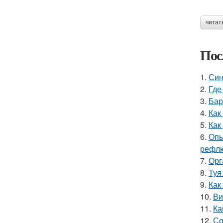
читат
Пос
1.
Син
2.
Где
3.
Бар
4.
Как
5.
Как
6.
Опы
рефлю
7.
Орг
8.
Туя
9.
Как
10.
Ви
11.
Ка
12.
Со