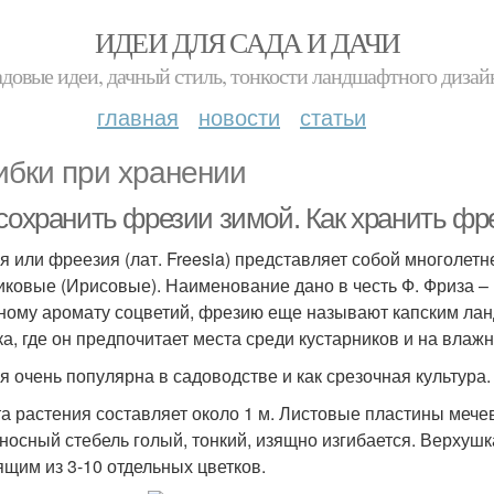
ИДЕИ ДЛЯ САДА И ДАЧИ
адовые идеи, дачный стиль, тонкости ландшафтного дизай
главная
новости
статьи
бки при хранении
 сохранить фрезии зимой. Как хранить ф
я или фреезия (лат. Freesia) представляет собой многолет
иковые (Ирисовые). Наименование дано в честь Ф. Фриза – 
ному аромату соцветий, фрезию еще называют капским ла
а, где он предпочитает места среди кустарников и на влажн
я очень популярна в садоводстве и как срезочная культура.
а растения составляет около 1 м. Листовые пластины мечев
носный стебель голый, тонкий, изящно изгибается. Верхуш
ящим из 3-10 отдельных цветков.