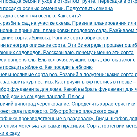
я посадка семян и уход в открытом грунте. Пересадка в отк
я посадка осенью семенами. Подготовить семена
садка семян туи осенью. Как сеять?
к разбить сад на участке схема. Правила планирования или
новные принципы планировки плодового сада. Разбиваем 
здние сорта абрикоса. Ранние сорта абрикосов
ин виноград описание сорта. Эти Винограды прощает ошиб
ающих садоводов. Рассказываю, почему именно эти сорта
cea pungens ель. Ель колючая: лучшие сорта, фотокаталог 
е посадить яблоню. Как посадить яблоню
невыносливые сорта роз. Розарий в полутени: какие сорта 
к заставить кур нестись. Как приучить кур нестись в гнезде 
бор фундамента для дома. Какой выбрать фундамент для ч
лой дом из сэндвич панелей. Плюсы
вичий виноград черенкование. Определить характеристики
оект сада плодового. Обустройство плодового сада
афчики производственные в раздевалку. Виды шкафов для
ртензия метельчатая самая красивая. Сорта гортензии мет
ки в саду