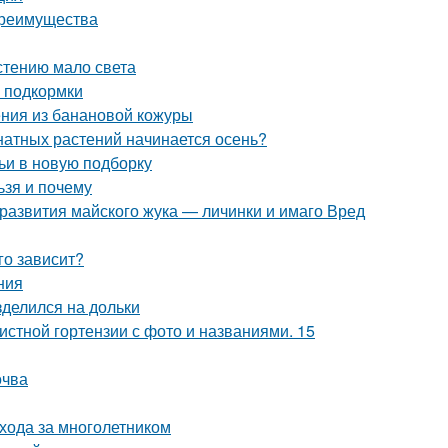
преимущества
астению мало света
 подкормки
ния из банановой кожуры
мнатных растений начинается осень?
ьи в новую подборку
ьзя и почему
 развития майского жука — личинки и имаго Вред
го зависит?
ния
зделился на дольки
истной гортензии с фото и названиями. 15
очва
ухода за многолетником