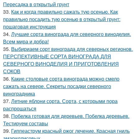
Пересадка в открытый грунт
33.
Как и когда правильно сажать тую осенью. Как
правильно посадить тую осенью в открытый грунт:
пошаговая инструкция
34.
Лучшие сорта винограда для северного виноделия.
Всем мира и добра!
35.
Выбириаем сорт винограда для северных регионов.
ПЕРСПЕКТИВНЫЕ СОРТА ВИНОГРАДА ДЛЯ
CЕВЕРНОГО ВИНОДЕЛИЯ И ПРИГОТОВЛЕНИЯ
СОКОВ
36.
Какие столовые сорта винограда можно смело
сажать на севере. Секреты посадки северного
виноградника
37.
Летние яблони сорта. Сорта, с которыми пора
распрощаться
38.
Побелка готовая для деревьев. Побелка деревьев.
Тестируем составы
39.
Гиппеаструм красный ожог лечение. Красная гниль
амариллисовых