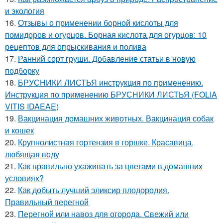
и экология
16.
Отзывы о применении борной кислоты для
помидоров и огурцов. Борная кислота для огурцов: 10
рецептов для опрыскивания и полива
17.
Ранний сорт груши. Добавление статьи в новую
подборку
18.
БРУСНИКИ ЛИСТЬЯ инструкция по применению.
Инструкция по применению БРУСНИКИ ЛИСТЬЯ (FOLIA
VITIS IDAEAE)
19.
Вакцинация домашних животных. Вакцинация собак
и кошек
20.
Крупнолистная гортензия в горшке. Красавица,
любящая воду
21.
Как правильно ухаживать за цветами в домашних
условиях?
22.
Как добыть лучший эликсир плодородия.
Правильный перегной
23.
Перегной или навоз для огорода. Свежий или