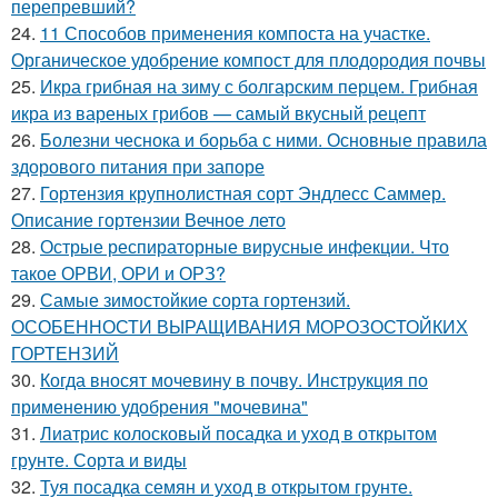
перепревший?
24.
11 Способов применения компоста на участке.
Органическое удобрение компост для плодородия почвы
25.
Икра грибная на зиму с болгарским перцем. Грибная
икра из вареных грибов — самый вкусный рецепт
26.
Болезни чеснока и борьба с ними. Основные правила
здорового питания при запоре
27.
Гортензия крупнолистная сорт Эндлесс Саммер.
Описание гортензии Вечное лето
28.
Острые респираторные вирусные инфекции. Что
такое ОРВИ, ОРИ и ОРЗ?
29.
Самые зимостойкие сорта гортензий.
ОСОБЕННОСТИ ВЫРАЩИВАНИЯ МОРОЗОСТОЙКИХ
ГОРТЕНЗИЙ
30.
Когда вносят мочевину в почву. Инструкция по
применению удобрения "мочевина"
31.
Лиатрис колосковый посадка и уход в открытом
грунте. Сорта и виды
32.
Туя посадка семян и уход в открытом грунте.