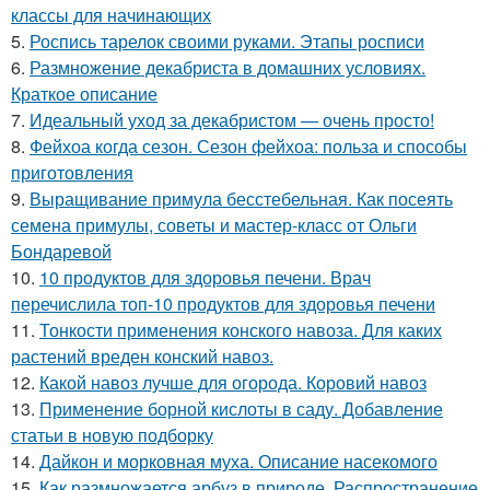
классы для начинающих
5.
Роспись тарелок своими руками. Этапы росписи
6.
Размножение декабриста в домашних условиях.
Краткое описание
7.
Идеальный уход за декабристом — очень просто!
8.
Фейхоа когда сезон. Сезон фейхоа: польза и способы
приготовления
9.
Выращивание примула бесстебельная. Как посеять
семена примулы, советы и мастер-класс от Ольги
Бондаревой
10.
10 продуктов для здоровья печени. Врач
перечислила топ-10 продуктов для здоровья печени
11.
Тонкости применения конского навоза. Для каких
растений вреден конский навоз.
12.
Какой навоз лучше для огорода. Коровий навоз
13.
Применение борной кислоты в саду. Добавление
статьи в новую подборку
14.
Дайкон и морковная муха. Описание насекомого
15.
Как размножается арбуз в природе. Распространение