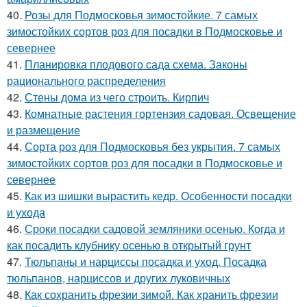
40.
Розы для Подмосковья зимостойкие. 7 самых
зимостойких сортов роз для посадки в Подмосковье и
севернее
41.
Планировка плодового сада схема. Законы
рационального распределения
42.
Стены дома из чего строить. Кирпич
43.
Комнатные растения гортензия садовая. Освещение
и размещение
44.
Сорта роз для Подмосковья без укрытия. 7 самых
зимостойких сортов роз для посадки в Подмосковье и
севернее
45.
Как из шишки вырастить кедр. Особенности посадки
и ухода
46.
Сроки посадки садовой земляники осенью. Когда и
как посадить клубнику осенью в открытый грунт
47.
Тюльпаны и нарциссы посадка и уход. Посадка
тюльпанов, нарциссов и других луковичных
48.
Как сохранить фрезии зимой. Как хранить фрезии