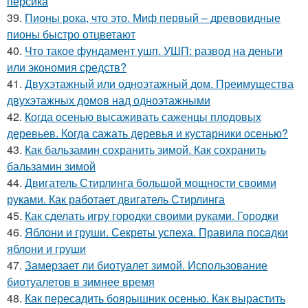
персика
39.
Пионы рока, что это. Миф первый – древовидные
пионы быстро отцветают
40.
Что такое фундамент ушп. УШП: развод на деньги
или экономия средств?
41.
Двухэтажный или одноэтажный дом. Преимущества
двухэтажных домов над одноэтажными
42.
Когда осенью высаживать саженцы плодовых
деревьев. Когда сажать деревья и кустарники осенью?
43.
Как бальзамин сохранить зимой. Как сохранить
бальзамин зимой
44.
Двигатель Стирлинга большой мощности своими
руками. Как работает двигатель Стирлинга
45.
Как сделать игру городки своими руками. Городки
46.
Яблони и груши. Секреты успеха. Правила посадки
яблони и груши
47.
Замерзает ли биотуалет зимой. Использование
биотуалетов в зимнее время
48.
Как пересадить боярышник осенью. Как вырастить