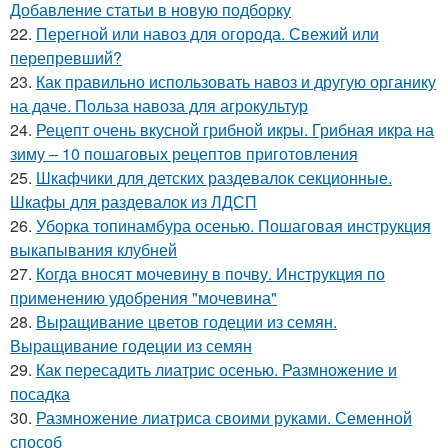
Добавление статьи в новую подборку
22.
Перегной или навоз для огорода. Свежий или
перепревший?
23.
Как правильно использовать навоз и другую органику
на даче. Польза навоза для агрокультур
24.
Рецепт очень вкусной грибной икры. Грибная икра на
зиму – 10 пошаговых рецептов приготовления
25.
Шкафчики для детских раздевалок секционные.
Шкафы для раздевалок из ЛДСП
26.
Уборка топинамбура осенью. Пошаговая инструкция
выкапывания клубней
27.
Когда вносят мочевину в почву. Инструкция по
применению удобрения "мочевина"
28.
Выращивание цветов годеции из семян.
Выращивание годеции из семян
29.
Как пересадить лиатрис осенью. Размножение и
посадка
30.
Размножение лиатриса своими руками. Семенной
способ