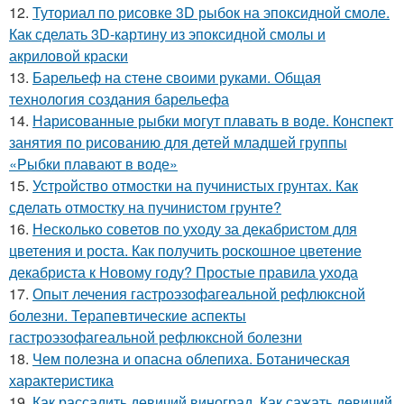
12.
Туториал по рисовке 3D рыбок на эпоксидной смоле.
Как сделать 3D-картину из эпоксидной смолы и
акриловой краски
13.
Барельеф на стене своими руками. Общая
технология создания барельефа
14.
Нарисованные рыбки могут плавать в воде. Конспект
занятия по рисованию для детей младшей группы
«Рыбки плавают в воде»
15.
Устройство отмостки на пучинистых грунтах. Как
сделать отмостку на пучинистом грунте?
16.
Несколько советов по уходу за декабристом для
цветения и роста. Как получить роскошное цветение
декабриста к Новому году? Простые правила ухода
17.
Опыт лечения гастроэзофагеальной рефлюксной
болезни. Терапевтические аспекты
гастроэзофагеальной рефлюксной болезни
18.
Чем полезна и опасна облепиха. Ботаническая
характеристика
19.
Как рассадить девичий виноград. Как сажать девичий