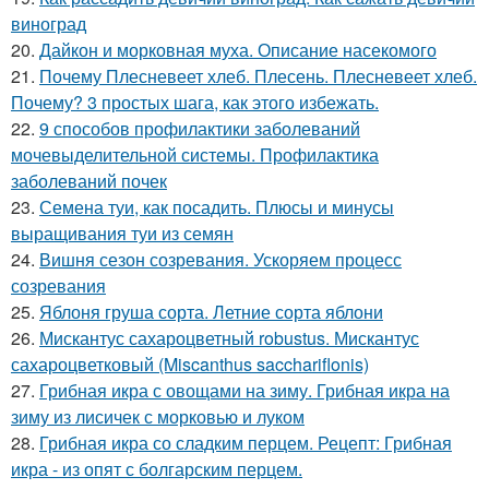
виноград
20.
Дайкон и морковная муха. Описание насекомого
21.
Почему Плесневеет хлеб. Плесень. Плесневеет хлеб.
Почему? 3 простых шага, как этого избежать.
22.
9 способов профилактики заболеваний
мочевыделительной системы. Профилактика
заболеваний почек
23.
Семена туи, как посадить. Плюсы и минусы
выращивания туи из семян
24.
Вишня сезон созревания. Ускоряем процесс
созревания
25.
Яблоня груша сорта. Летние сорта яблони
26.
Мискантус сахароцветный robustus. Мискантус
сахароцветковый (Miscanthus sacchariflonis)
27.
Грибная икра с овощами на зиму. Грибная икра на
зиму из лисичек с морковью и луком
28.
Грибная икра со сладким перцем. Рецепт: Грибная
икра - из опят с болгарским перцем.