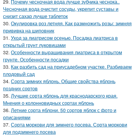
29.
Почему чесночная вода лучше зубчика чеснока..
Чесночная вода очистит сосуды, укрепит суставы и
снизит сахар лучше таблеток
30.
Окулировка роз летняя. Как размножить розы: зимняя
прививка на шиповник
31.
Уход за лиатрисом осенью. Посадка лиатриса в
открытый грунт луковицами
32.
Особенности выращивания лиатриса в открытом
грунте. Особенности посадки
33.
Как разбить сад на приусадебном участке. Разбиваем
плодовый сад
34.
Сорта зимних яблонь. Общие свойства яблонь
поздних сортов
35.
Лучшие сорта яблонь для краснодарского края.
Мнения о колонновидных сортах яблонь
36.
Летние сорта яблони. 50 сортов яблок с фото и
описаниями
37.
Сорта моркови для зимнего посева. Сорта моркови
для подзимнего посева