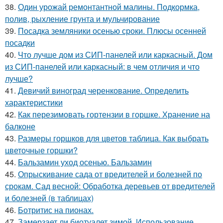
38.
Один урожай ремонтантной малины. Подкормка,
полив, рыхление грунта и мульчирование
39.
Посадка земляники осенью сроки. Плюсы осенней
посадки
40.
Что лучше дом из СИП-панелей или каркасный. Дом
из СИП-панелей или каркасный: в чем отличия и что
лучше?
41.
Девичий виноград черенкование. Определить
характеристики
42.
Как перезимовать гортензии в горшке. Хранение на
балконе
43.
Размеры горшков для цветов таблица. Как выбрать
цветочные горшки?
44.
Бальзамин уход осенью. Бальзамин
45.
Опрыскивание сада от вредителей и болезней по
срокам. Сад весной: Обработка деревьев от вредителей
и болезней (в таблицах)
46.
Ботритис на пионах.
47.
Замерзает ли биотуалет зимой. Использование