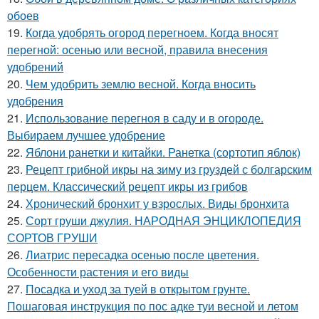
обоев
19.
Когда удобрять огород перегноем. Когда вносят
перегной: осенью или весной, правила внесения
удобрений
20.
Чем удобрить землю весной. Когда вносить
удобрения
21.
Использование перегноя в саду и в огороде.
Выбираем лучшее удобрение
22.
Яблони ранетки и китайки. Ранетка (сортотип яблок)
23.
Рецепт грибной икры на зиму из груздей с болгарским
перцем. Классический рецепт икры из грибов
24.
Хронический бронхит у взрослых. Виды бронхита
25.
Сорт груши джулия. НАРОДНАЯ ЭНЦИКЛОПЕДИЯ
СОРТОВ ГРУШИ
26.
Лиатрис пересадка осенью после цветения.
Особенности растения и его виды
27.
Посадка и уход за туей в открытом грунте.
Пошаговая инструкция по пос адке туи весной и летом