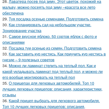
28.
Лаватера посев под зиму. Этот цветок, похожий на
мальву, можно посеять под зиму –красота все лето
обеспечена
29.
Туя посадка осенью семенами. Подготовить семена
30.
Как спланировать сад на небольшом участке.
Зонирование участка
31.
Самое вкусное яблоко. 50 сортов яблок с фото и
описаниями
32.
Посадка туи осенью из семян. Подготовить семена
33.
Как заставить кур нестись. Как приучить кур нестись в
гнезде – 9 полезных советов
34.
Можно ли ламинат стелить на теплый пол. Как и
какой укладывать ламинат под теплый пол, и можно ли
его вообще монтировать на теплый пол
35.
О прицепах для легковых автомобилей. Топ 10
лучших легковых прицепов: описания, характеристики,
отзывы
36.
Какой прицеп выбрать для легкового автомобиля.
Топ 10 лучших легковых прицепов: описания,