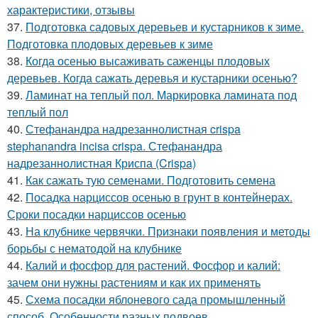
характеристики, отзывы
37.
Подготовка садовых деревьев и кустарников к зиме.
Подготовка плодовых деревьев к зиме
38.
Когда осенью высаживать саженцы плодовых
деревьев. Когда сажать деревья и кустарники осенью?
39.
Ламинат на теплый пол. Маркировка ламината под
теплый пол
40.
Стефанандра надрезаннолистная crispa
stephanandra incisa crispa. Стефанандра
надрезаннолистная Криспа (Crispa)
41.
Как сажать тую семенами. Подготовить семена
42.
Посадка нарциссов осенью в грунт в контейнерах.
Сроки посадки нарциссов осенью
43.
На клубнике червячки. Признаки появления и методы
борьбы с нематодой на клубнике
44.
Калий и фосфор для растений. Фосфор и калий:
зачем они нужны растениям и как их применять
45.
Схема посадки яблоневого сада промышленный
способ. Особенности разных подвоев