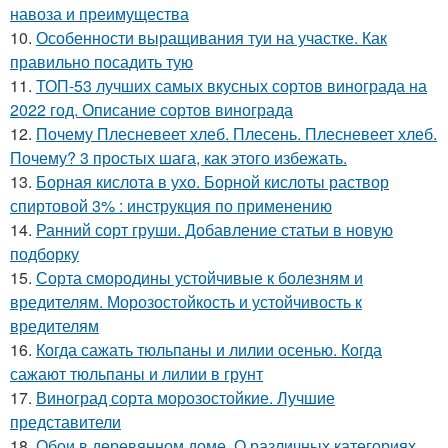
навоза и преимущества
10.
Особенности выращивания туи на участке. Как
правильно посадить тую
11.
ТОП-53 лучших самых вкусных сортов винограда на
2022 год. Описание сортов винограда
12.
Почему Плесневеет хлеб. Плесень. Плесневеет хлеб.
Почему? 3 простых шага, как этого избежать.
13.
Борная кислота в ухо. Борной кислоты раствор
спиртовой 3% : инструкция по применению
14.
Ранний сорт груши. Добавление статьи в новую
подборку
15.
Сорта смородины устойчивые к болезням и
вредителям. Морозостойкость и устойчивость к
вредителям
16.
Когда сажать тюльпаны и лилии осенью. Когда
сажают тюльпаны и лилии в грунт
17.
Виноград сорта морозостойкие. Лучшие
представители
18.
Обои в деревянном доме. О различных категориях