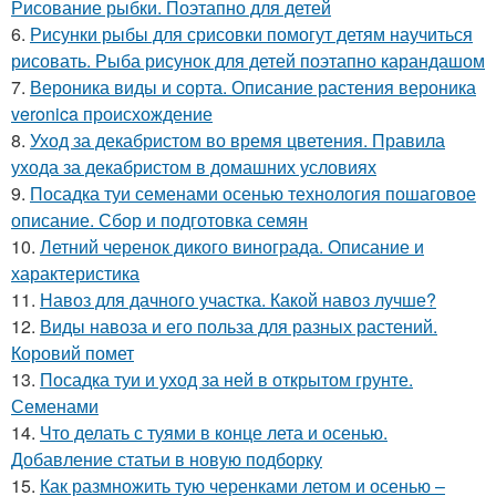
Рисование рыбки. Поэтапно для детей
6.
Рисунки рыбы для срисовки помогут детям научиться
рисовать. Рыба рисунок для детей поэтапно карандашом
7.
Вероника виды и сорта. Описание растения вероника
veronica происхождение
8.
Уход за декабристом во время цветения. Правила
ухода за декабристом в домашних условиях
9.
Посадка туи семенами осенью технология пошаговое
описание. Сбор и подготовка семян
10.
Летний черенок дикого винограда. Описание и
характеристика
11.
Навоз для дачного участка. Какой навоз лучше?
12.
Виды навоза и его польза для разных растений.
Коровий помет
13.
Посадка туи и уход за ней в открытом грунте.
Семенами
14.
Что делать с туями в конце лета и осенью.
Добавление статьи в новую подборку
15.
Как размножить тую черенками летом и осенью –