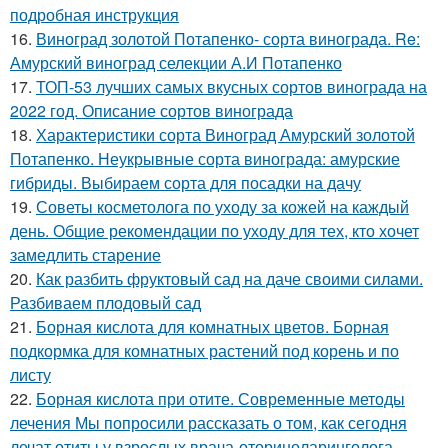
подробная инструкция
16.
Виноград золотой Потапенко- сорта винограда. Re:
Амурский виноград селекции А.И Потапенко
17.
ТОП-53 лучших самых вкусных сортов винограда на
2022 год. Описание сортов винограда
18.
Характеристики сорта Виноград Амурский золотой
Потапенко. Неукрывные сорта винограда: амурские
гибриды. Выбираем сорта для посадки на дачу
19.
Советы косметолога по уходу за кожей на каждый
день. Общие рекомендации по уходу для тех, кто хочет
замедлить старение
20.
Как разбить фруктовый сад на даче своими силами.
Разбиваем плодовый сад
21.
Борная кислота для комнатных цветов. Борная
подкормка для комнатных растений под корень и по
листу
22.
Борная кислота при отите. Современные методы
лечения Мы попросили рассказать о том, как сегодня
лечат отиты у взрослых врача-оториноларинголога