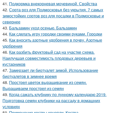
41.
Подкормка внекорневая мочевиной. Свойства
42.
Сорта роз для Подмосковья без укрытия. 7 самых
зимостойких сортов роз для посадки в Подмосковье и
севернее
43.
Бальзамин уход осенью. Бальзамин
44.
Как сделать игру городки своими руками. Городки
45.
Как вносить азотные удобрения в почву. Азотные
удобрения
46.
Как разбить фруктовый сад на участке схема.
Наилучшая совместимость плодовых деревьев и
кустарников
47.
Замерзает ли биотуалет зимой. Использование
биотуалетов в зимнее время
48.
Прострел цветок выращивание из семян.
Выращиваем прострел из семян
49.
Когда сажать клубнику по лунному календарю 2019.
Подготовка семян клубники на рассаду в домашних
условиях
50.
Применение костры конопли. Костра