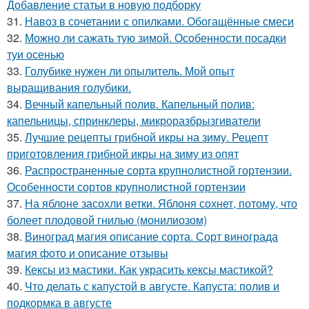
Добавление статьи в новую подборку
31.
Навоз в сочетании с опилками. Обогащённые смеси
32.
Можно ли сажать тую зимой. Особенности посадки
туи осенью
33.
Голубике нужен ли опылитель. Мой опыт
выращивания голубики.
34.
Вечный капельный полив. Капельный полив:
капельницы, спринклеры, микроразбрызгиватели
35.
Лучшие рецепты грибной икры на зиму. Рецепт
приготовления грибной икры на зиму из опят
36.
Распространенные сорта крупнолистной гортензии.
Особенности сортов крупнолистной гортензии
37.
На яблоне засохли ветки. Яблоня сохнет, потому, что
болеет плодовой гнилью (монилиозом)
38.
Виноград магия описание сорта. Сорт винограда
магия фото и описание отзывы
39.
Кексы из мастики. Как украсить кексы мастикой?
40.
Что делать с капустой в августе. Капуста: полив и
подкормка в августе