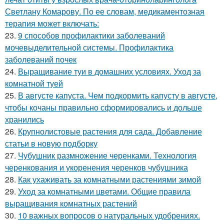
Светлану Комарову. По ее словам, медикаментозная
терапия может включать:
23.
9 способов профилактики заболеваний
мочевыделительной системы. Профилактика
заболеваний почек
24.
Выращивание туи в домашних условиях. Уход за
комнатной туей
25.
В августе капуста. Чем подкормить капусту в августе,
чтобы кочаны правильно сформировались и дольше
хранились
26.
Крупнолистовые растения для сада. Добавление
статьи в новую подборку
27.
Чубушник размножение черенками. Технология
черенкования и укоренения черенков чубушника
28.
Как ухаживать за комнатными растениями зимой
29.
Уход за комнатными цветами. Общие правила
выращивания комнатных растений
30.
10 важных вопросов о натуральных удобрениях.