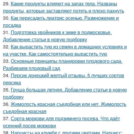
29.
Какие продукты влияют на запах тела. Названы
продукты, которые заставляют потеть и плохо пахнуть
30.
Как пересадить лиатрис осенью. Размножение и
посадка
31.
Подготовка хвойников к зиме в подмосковье.
Добавление статьи в новую подборку
32.
Как вырастить тую из семян в домашних условиях и
на участке. Как самостоятельно вырастить тую
33.
Основные принципы планировки плодового сада.
Разбиваем плодовый сад
34.
Персик донецкий желтый отзывы. 5 лучших сортов
персика
35.
Груша большая летняя. Добавление статьи в новую
подборку
36.
Жимолость красная съедобная или нет. Жимолость
съедобная красная
37.
Сорта моркови для подзимнего посева. Что даёт
осенний посев моркови
38.
Нарциссы на клумбе с другими цветами. Нарцисс: