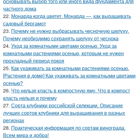
основывать выбор того или иного вида фундамента для
частного дома
22.
Монарда когда цветет. Монарда —, как выращивать
садовый бергамот
23.
Почему не нужно выбрасывать чесночную шелуху.
Почему необходимо сохранять шелуху от чеснока
24.
Уход за комнатными цветами осенью. Уход за
комнатными растениями осенью, которым не нужен
прохладный период покоя
25.
Как ухаживать за комнатными растениями осенью.
[Растения в доме] Как ухаживать за комнатными цветами
осенью?
26.
Что нельзя класть в компостную яму. Что в компост
класть нельзя и почему
27.
Сорта клубники российской селекции. Описание
лучших сортов клубники для выращивания в разных
регионах
28.
Практическая информация по сортам винограда.
Всем мира и добра!