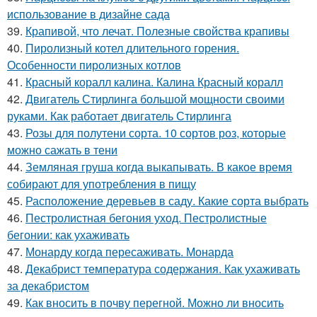
использование в дизайне сада
39.
Крапивой, что лечат. Полезные свойства крапивы
40.
Пиролизный котел длительного горения.
Особенности пиролизных котлов
41.
Красный коралл калина. Калина Красный коралл
42.
Двигатель Стирлинга большой мощности своими
руками. Как работает двигатель Стирлинга
43.
Розы для полутени сорта. 10 сортов роз, которые
можно сажать в тени
44.
Земляная груша когда выкапывать. В какое время
собирают для употребления в пищу
45.
Расположение деревьев в саду. Какие сорта выбрать
46.
Пестролистная бегония уход. Пестролистные
бегонии: как ухаживать
47.
Монарду когда пересаживать. Монарда
48.
Декабрист температура содержания. Как ухаживать
за декабристом
49.
Как вносить в почву перегной. Можно ли вносить