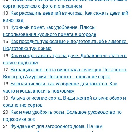
сорта персиков с фото и описанием
13.
Как рассадить девичий виноград. Как сажать девичий
виноград
14.
Куриный помет, как удобрение. Плюсы
использования куриного помета в огороде
15.
Как посадить тую осенью и подготовить её к зимовке.
Подготовка туи к зиме
16.
Как и когда сажать тую на даче. Добавление статьи в
новую подборку
17.
Выращивание сорта винограда селекции Потапенко.
Виноград Амурский Потапенко – описание сорта
18.
Борная кислота, как удобрение для томатов. Как
часто и когда вносить подкормку
19.
Алыча описание сорта. Виды желтой алычи: обзор и
сравнение сортов
20.
Как и чем удобрять розы. Большое руководство по
подкормке роз
21.
Фундамент для загородного дома. На чем