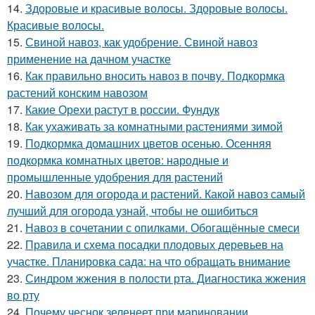
14.
Здоровые и красивые волосы. Здоровые волосы.
Красивые волосы.
15.
Свиной навоз, как удобрение. Свиной навоз
применение на дачном участке
16.
Как правильно вносить навоз в почву. Подкормка
растений конским навозом
17.
Какие Орехи растут в россии. Фундук
18.
Как ухаживать за комнатными растениями зимой
19.
Подкормка домашних цветов осенью. Осенняя
подкормка комнатных цветов: народные и
промышленные удобрения для растений
20.
Навозом для огорода и растений. Какой навоз самый
лучший для огорода узнай, чтобы не ошибиться
21.
Навоз в сочетании с опилками. Обогащённые смеси
22.
Правила и схема посадки плодовых деревьев на
участке. Планировка сада: на что обращать внимание
23.
Синдром жжения в полости рта. Диагностика жжения
во рту
24.
Почему чеснок зеленеет при мариновании.