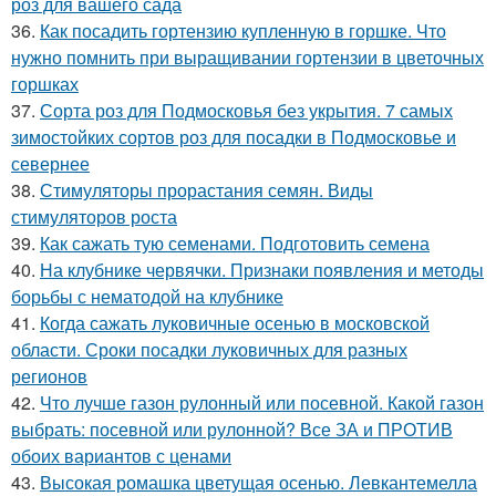
роз для вашего сада
36.
Как посадить гортензию купленную в горшке. Что
нужно помнить при выращивании гортензии в цветочных
горшках
37.
Сорта роз для Подмосковья без укрытия. 7 самых
зимостойких сортов роз для посадки в Подмосковье и
севернее
38.
Стимуляторы прорастания семян. Виды
стимуляторов роста
39.
Как сажать тую семенами. Подготовить семена
40.
На клубнике червячки. Признаки появления и методы
борьбы с нематодой на клубнике
41.
Когда сажать луковичные осенью в московской
области. Сроки посадки луковичных для разных
регионов
42.
Что лучше газон рулонный или посевной. Какой газон
выбрать: посевной или рулонной? Все ЗА и ПРОТИВ
обоих вариантов с ценами
43.
Высокая ромашка цветущая осенью. Левкантемелла