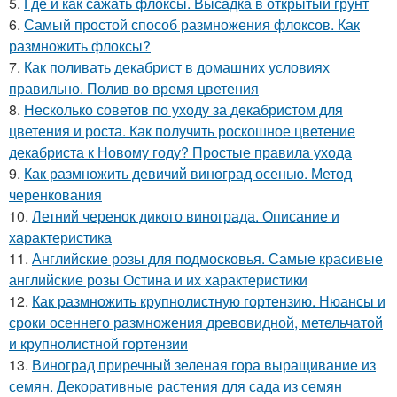
5.
Где и как сажать флоксы. Высадка в открытый грунт
6.
Самый простой способ размножения флоксов. Как
размножить флоксы?
7.
Как поливать декабрист в домашних условиях
правильно. Полив во время цветения
8.
Несколько советов по уходу за декабристом для
цветения и роста. Как получить роскошное цветение
декабриста к Новому году? Простые правила ухода
9.
Как размножить девичий виноград осенью. Метод
черенкования
10.
Летний черенок дикого винограда. Описание и
характеристика
11.
Английские розы для подмосковья. Самые красивые
английские розы Остина и их характеристики
12.
Как размножить крупнолистную гортензию. Нюансы и
сроки осеннего размножения древовидной, метельчатой
и крупнолистной гортензии
13.
Виноград приречный зеленая гора выращивание из
семян. Декоративные растения для сада из семян