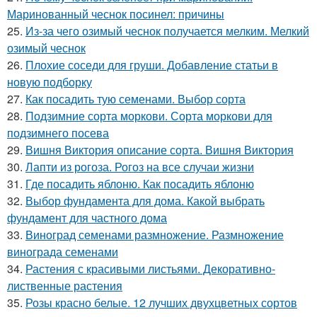
Маринованный чеснок посинел: причины
25.
Из-за чего озимый чеснок получается мелким. Мелкий
озимый чеснок
26.
Плохие соседи для груши. Добавление статьи в
новую подборку
27.
Как посадить тую семенами. Выбор сорта
28.
Подзимние сорта моркови. Сорта моркови для
подзимнего посева
29.
Вишня Виктория описание сорта. Вишня Виктория
30.
Лапти из рогоза. Рогоз на все случаи жизни
31.
Где посадить яблоню. Как посадить яблоню
32.
Выбор фундамента для дома. Какой выбрать
фундамент для частного дома
33.
Виноград семенами размножение. Размножение
винограда семенами
34.
Растения с красивыми листьями. Декоративно-
лиственные растения
35.
Розы красно белые. 12 лучших двухцветных сортов