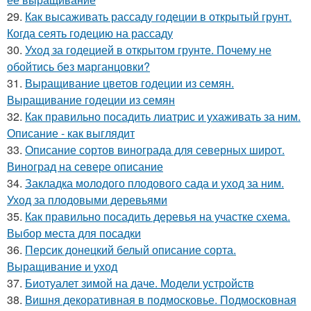
29.
Как высаживать рассаду годеции в открытый грунт.
Когда сеять годецию на рассаду
30.
Уход за годецией в открытом грунте. Почему не
обойтись без марганцовки?
31.
Выращивание цветов годеции из семян.
Выращивание годеции из семян
32.
Как правильно посадить лиатрис и ухаживать за ним.
Описание - как выглядит
33.
Описание сортов винограда для северных широт.
Виноград на севере описание
34.
Закладка молодого плодового сада и уход за ним.
Уход за плодовыми деревьями
35.
Как правильно посадить деревья на участке схема.
Выбор места для посадки
36.
Персик донецкий белый описание сорта.
Выращивание и уход
37.
Биотуалет зимой на даче. Модели устройств
38.
Вишня декоративная в подмосковье. Подмосковная