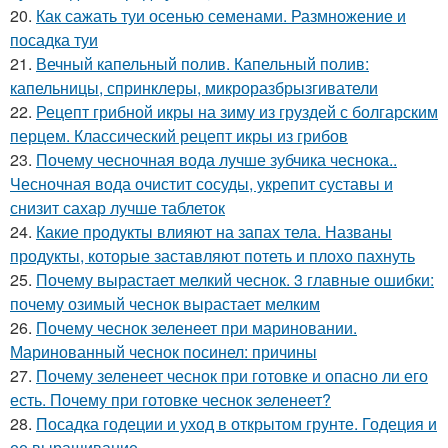
20.
Как сажать туи осенью семенами. Размножение и
посадка туи
21.
Вечный капельный полив. Капельный полив:
капельницы, спринклеры, микроразбрызгиватели
22.
Рецепт грибной икры на зиму из груздей с болгарским
перцем. Классический рецепт икры из грибов
23.
Почему чесночная вода лучше зубчика чеснока..
Чесночная вода очистит сосуды, укрепит суставы и
снизит сахар лучше таблеток
24.
Какие продукты влияют на запах тела. Названы
продукты, которые заставляют потеть и плохо пахнуть
25.
Почему вырастает мелкий чеснок. 3 главные ошибки:
почему озимый чеснок вырастает мелким
26.
Почему чеснок зеленеет при мариновании.
Маринованный чеснок посинел: причины
27.
Почему зеленеет чеснок при готовке и опасно ли его
есть. Почему при готовке чеснок зеленеет?
28.
Посадка годеции и уход в открытом грунте. Годеция и
ее выращивание