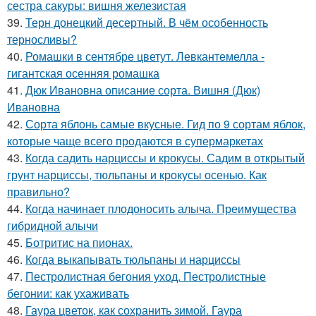
сестра сакуры: вишня железистая
39.
Терн донецкий десертный. В чём особенность
терносливы?
40.
Ромашки в сентябре цветут. Левкантемелла -
гигантская осенняя ромашка
41.
Дюк Ивановна описание сорта. Вишня (Дюк)
Ивановна
42.
Сорта яблонь самые вкусные. Гид по 9 сортам яблок,
которые чаще всего продаются в супермаркетах
43.
Когда садить нарциссы и крокусы. Садим в открытый
грунт нарциссы, тюльпаны и крокусы осенью. Как
правильно?
44.
Когда начинает плодоносить алыча. Преимущества
гибридной алычи
45.
Ботритис на пионах.
46.
Когда выкапывать тюльпаны и нарциссы
47.
Пестролистная бегония уход. Пестролистные
бегонии: как ухаживать
48.
Гаура цветок, как сохранить зимой. Гаура