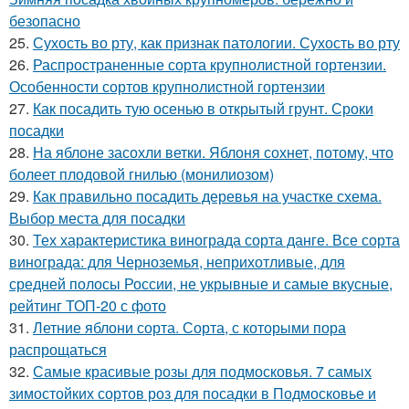
безопасно
25.
Сухость во рту, как признак патологии. Сухость во рту
26.
Распространенные сорта крупнолистной гортензии.
Особенности сортов крупнолистной гортензии
27.
Как посадить тую осенью в открытый грунт. Сроки
посадки
28.
На яблоне засохли ветки. Яблоня сохнет, потому, что
болеет плодовой гнилью (монилиозом)
29.
Как правильно посадить деревья на участке схема.
Выбор места для посадки
30.
Тех характеристика винограда сорта данге. Все сорта
винограда: для Черноземья, неприхотливые, для
средней полосы России, не укрывные и самые вкусные,
рейтинг ТОП-20 с фото
31.
Летние яблони сорта. Сорта, с которыми пора
распрощаться
32.
Самые красивые розы для подмосковья. 7 самых
зимостойких сортов роз для посадки в Подмосковье и