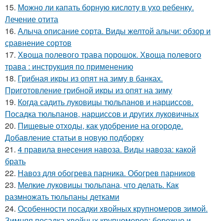
15.
Можно ли капать борную кислоту в ухо ребенку.
Лечение отита
16.
Алыча описание сорта. Виды желтой алычи: обзор и
сравнение сортов
17.
Хвоща полевого трава порошок. Хвоща полевого
трава : инструкция по применению
18.
Грибная икры из опят на зиму в банках.
Приготовление грибной икры из опят на зиму
19.
Когда садить луковицы тюльпанов и нарциссов.
Посадка тюльпанов, нарциссов и других луковичных
20.
Пищевые отходы, как удобрение на огороде.
Добавление статьи в новую подборку
21.
4 правила внесения навоза. Виды навоза: какой
брать
22.
Навоз для обогрева парника. Обогрев парников
23.
Мелкие луковицы тюльпана, что делать. Как
размножать тюльпаны детками
24.
Особенности посадки хвойных крупномеров зимой.
Зимняя посадка хвойных крупномеров: бережно и