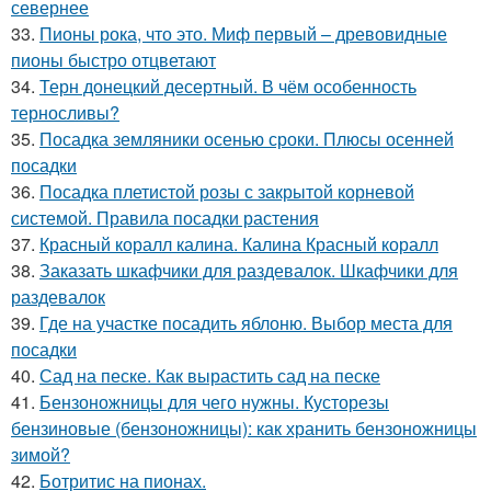
севернее
33.
Пионы рока, что это. Миф первый – древовидные
пионы быстро отцветают
34.
Терн донецкий десертный. В чём особенность
терносливы?
35.
Посадка земляники осенью сроки. Плюсы осенней
посадки
36.
Посадка плетистой розы с закрытой корневой
системой. Правила посадки растения
37.
Красный коралл калина. Калина Красный коралл
38.
Заказать шкафчики для раздевалок. Шкафчики для
раздевалок
39.
Где на участке посадить яблоню. Выбор места для
посадки
40.
Сад на песке. Как вырастить сад на песке
41.
Бензоножницы для чего нужны. Кусторезы
бензиновые (бензоножницы): как хранить бензоножницы
зимой?
42.
Ботритис на пионах.