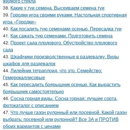
жидкого стекла
38.
Какие у туи семена. Высеиваем семена туи
39.
Городки игра своими руками. Настольная спортивная
игра «Городки»
40.
Как посадить тую семенами осенью. Пересадка туи
41.
Как сажать тую семенами. Подготовить семена
42.
Проект сада плодового. Обустройство плодового
сада
43.
Шкафчики производственные в раздевалку. Виды
шкафов для раздевалок
44.
Лилейник тетраплоид, что это. Семейство:
Гемерокаллисовые
45.
Как пересадить боярышник осенью. Как вырастить
боярышник самостоятельно
46.
Сосна горная виды. Сосна горная: лучшие сорта,
фотокаталог с описанием
47.
Что лучше газон рулонный или посевной. Какой газон
выбрать: посевной или рулонной? Все ЗА и ПРОТИВ
обоих вариантов с ценами