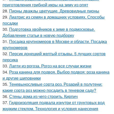
приготовления грибной икры на зиму из опят
28.
Пионы дважды цветущие. Древовидные пионы
29.
Лиатрис из семян в домашних условиях. Способы
посадки
30.
Подготовка хвойников к зиме в подмосковье.
Добавление статьи в новую подборку
31.
Посадка крупномеров в Москве и области. Посадка
крупномеров
32.
Персик донецкий желтый отзывы. 5 лучших сортов
персика
33.
Лапти из рогоза. Рогоз на все случаи жизни
34.
Роза канина для подвоя. Выбор подвоя: роза канина
и другие шиповники
35.
Теневыносливые сорта роз. Розарий в полутени:
какие сорта роз можно посадить в теневом саду?
36.
Стены дома из чего строить. Кирпич
37.
Гидроизоляция подвала изнутри от грунтовых вод
жидким стеклом. Технология и условия нанесения