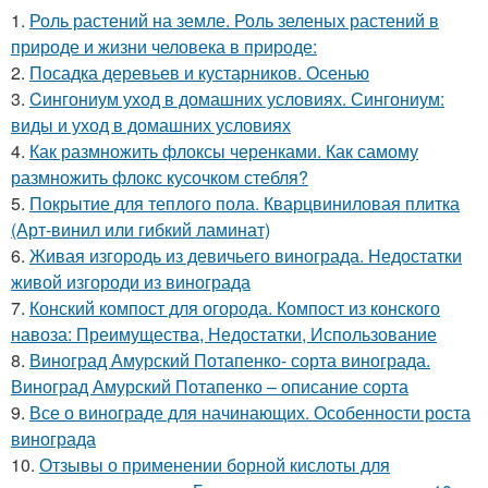
1.
Роль растений на земле. Роль зеленых растений в
природе и жизни человека в природе:
2.
Посадка деревьев и кустарников. Осенью
3.
Cингониум уход в домашних условиях. Сингониум:
виды и уход в домашних условиях
4.
Как размножить флоксы черенками. Как самому
размножить флокс кусочком стебля?
5.
Покрытие для теплого пола. Кварцвиниловая плитка
(Арт-винил или гибкий ламинат)
6.
Живая изгородь из девичьего винограда. Недостатки
живой изгороди из винограда
7.
Конский компост для огорода. Компост из конского
навоза: Преимущества, Недостатки, Использование
8.
Виноград Амурский Потапенко- сорта винограда.
Виноград Амурский Потапенко – описание сорта
9.
Все о винограде для начинающих. Особенности роста
винограда
10.
Отзывы о применении борной кислоты для