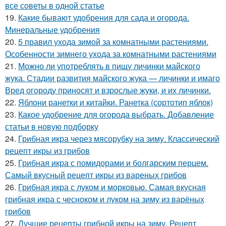
все советы в одной статье
19.
Какие бывают удобрения для сада и огорода.
Минеральные удобрения
20.
5 правил ухода зимой за комнатными растениями.
Особенности зимнего ухода за комнатными растениями
21.
Можно ли употреблять в пищу личинки майского
жука. Стадии развития майского жука — личинки и имаго
Вред огороду приносят и взрослые жуки, и их личинки.
22.
Яблони ранетки и китайки. Ранетка (сортотип яблок)
23.
Какое удобрение для огорода выбрать. Добавление
статьи в новую подборку
24.
Грибная икра через мясорубку на зиму. Классический
рецепт икры из грибов
25.
Грибная икра с помидорами и болгарским перцем.
Самый вкусный рецепт икры из вареных грибов
26.
Грибная икра с луком и морковью. Самая вкусная
грибная икра с чесноком и луком на зиму из варёных
грибов
27.
Лучшие рецепты грибной икры на зиму. Рецепт