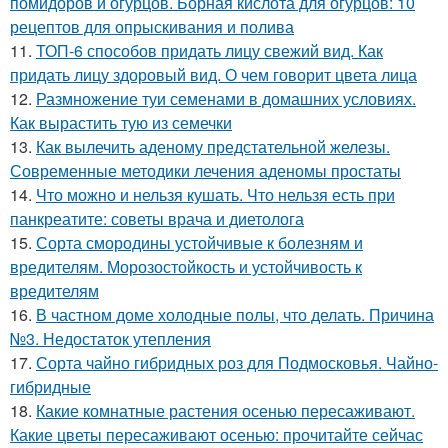
помидоров и огурцов. Борная кислота для огурцов: 10
рецептов для опрыскивания и полива
11.
ТОП-6 способов придать лицу свежий вид. Как
придать лицу здоровый вид. О чем говорит цвета лица
12.
Размножение туи семенами в домашних условиях.
Как вырастить тую из семечки
13.
Как вылечить аденому предстательной железы.
Современные методики лечения аденомы простаты
14.
Что можно и нельзя кушать. Что нельзя есть при
панкреатите: советы врача и диетолога
15.
Сорта смородины устойчивые к болезням и
вредителям. Морозостойкость и устойчивость к
вредителям
16.
В частном доме холодные полы, что делать. Причина
№3. Недостаток утепления
17.
Сорта чайно гибридных роз для Подмосковья. Чайно-
гибридные
18.
Какие комнатные растения осенью пересаживают.
Какие цветы пересаживают осенью: прочитайте сейчас