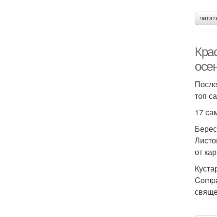
читат
Кра
осе
После
топ с
17 са
Берес
Листо
от ка
Куста
Compa
свяще