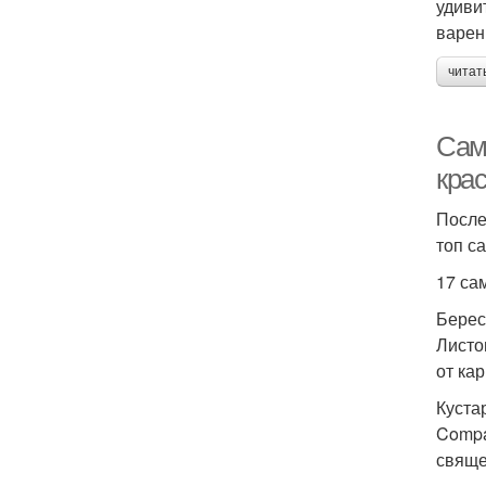
удиви
варен
читат
Сам
кра
После
топ с
17 са
Берес
Листо
от ка
Куста
Compa
свяще