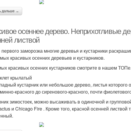
ь дальше →
сивое осеннее дерево. Неприхотливые дер
нней листвой
 первого заморозка многие деревья и кустарники раскраш
амых красивых осенних деревьев и кустарников.
мых красивых осенних кустарников смотрите в нашем ТОПе
клет крылатый
падный кустарник или небольшое дерево, листья которого о
рминно-красного до сиренового-красного, почти фиолетового
рник зимостоек, можно высаживать в одиночной и группово
ctus и Chicago Fire . Кроме того, красной осенней листвой
нный.