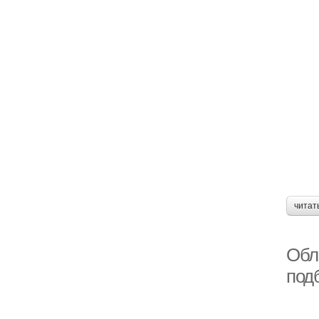
читат
Обл
под