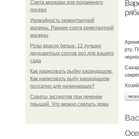
Вар
Сорта моркови для подзимнего
посева
ряб
Урожайность ремонтантной
малины. Ранние сорта ремотантной
малины
Арони
Розы красно белые. 12 лучших
рту. 
двухцветных сортов роз для вашего
черно
сада
Сахар
Как нарисовать рыбку карандашом.
секре
Как нарисовать рыбу карандашом
Хозяй
поэтапно для начинающих?
Советы экспертов при лечении
читат
прыщей. Что можно сделать дома
Вас
Осе