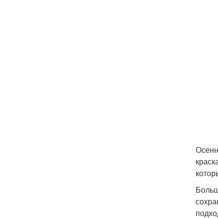
Осенн
краск
котор
Больш
сохра
подхо