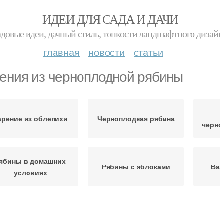
ИДЕИ ДЛЯ САДА И ДАЧИ
адовые идеи, дачный стиль, тонкости ландшафтного дизай
главная
новости
статьи
ения из черноплодной рябины
арение из облепихи
Черноплодная рябина
черн
ябины в домашних
Рябины с яблоками
Ва
условиях
Рябины через
Рябины с вишневым