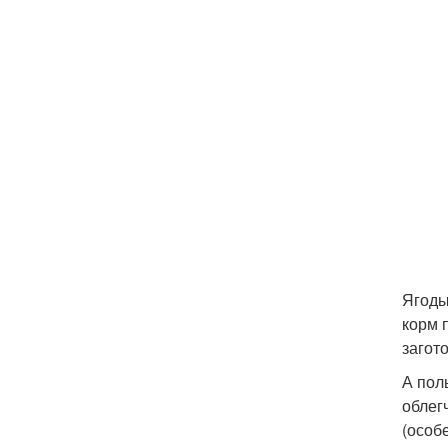
Ягоды
корм 
загото
А пол
облег
(особ