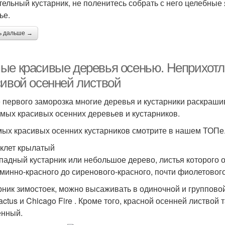
тельный кустарник, не поленитесь собрать с него целебные 
ье.
ь дальше →
ые красивые деревья осенью. Неприхотли
сивой осенней листвой
 первого заморозка многие деревья и кустарники раскраш
амых красивых осенних деревьев и кустарников.
мых красивых осенних кустарников смотрите в нашем ТОПе
клет крылатый
падный кустарник или небольшое дерево, листья которого о
рминно-красного до сиренового-красного, почти фиолетового
рник зимостоек, можно высаживать в одиночной и группово
ctus и Chicago Fire . Кроме того, красной осенней листвой
нный.