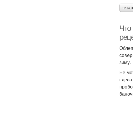
читат
Что
рец
Облеп
совер
зиму.
Её мо
сделат
пробо
баноч