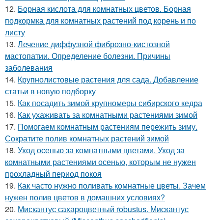
12.
Борная кислота для комнатных цветов. Борная
подкормка для комнатных растений под корень и по
листу
13.
Лечение диффузной фиброзно-кистозной
мастопатии. Определение болезни. Причины
заболевания
14.
Крупнолистовые растения для сада. Добавление
статьи в новую подборку
15.
Как посадить зимой крупномеры сибирского кедра
16.
Как ухаживать за комнатными растениями зимой
17.
Помогаем комнатным растениям пережить зиму.
Сократите полив комнатных растений зимой
18.
Уход осенью за комнатными цветами. Уход за
комнатными растениями осенью, которым не нужен
прохладный период покоя
19.
Как часто нужно поливать комнатные цветы. Зачем
нужен полив цветов в домашних условиях?
20.
Мискантус сахароцветный robustus. Мискантус