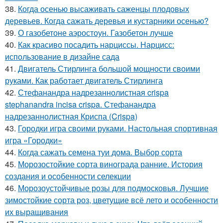
38.
Когда осенью высаживать саженцы плодовых
деревьев. Когда сажать деревья и кустарники осенью?
39.
О газобетоне аэростоун. Газобетон лучше
40.
Как красиво посадить нарциссы. Нарцисс:
использование в дизайне сада
41.
Двигатель Стирлинга большой мощности своими
руками. Как работает двигатель Стирлинга
42.
Стефанандра надрезаннолистная crispa
stephanandra incisa crispa. Стефанандра
надрезаннолистная Криспа (Crispa)
43.
Городки игра своими руками. Настольная спортивная
игра «Городки»
44.
Когда сажать семена туи дома. Выбор сорта
45.
Морозостойкие сорта винограда ранние. История
создания и особенности селекции
46.
Морозоустойчивые розы для подмосковья. Лучшие
зимостойкие сорта роз, цветущие всё лето и особенности
их выращивания