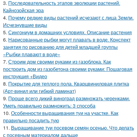
3.
Последовательность этапов эволюции растений.
Кайнозойская эра
4.
Почему редкие виды растений исчезают с лица Земли.
Исчезнувшие виды
5.
Сингониум в домашних условиях. Описание растения
6.
Нарисованные рыбки могут плавать в воде. Конспект
занятия по рисованию для детей младшей группы
«Рыбки плавают в воде»
7.
Строим дом своими руками из газоблока. Как
построить дом из газобетона своими руками: Пошаговая
инструкция +Видео
8.
Покрытие для теплого пола. Кварцвиниловая плитка
(Арт-винил или гибкий ламинат)
9.
Проще всего дикий виноград размножать черенками.
Уметь правильно размножить: 3 способа
10.
Особенности выращивания туи на участке. Как
правильно посадить тую
11.
Выращивание туи посевом семян осенью. Что делать
с посевным материалом дальше