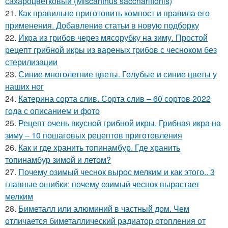
сахароцветковый (Miscanthus sacchariflonis)
21.
Как правильно приготовить компост и правила его
применения. Добавление статьи в новую подборку
22.
Икра из грибов через мясорубку на зиму. Простой
рецепт грибной икры из вареных грибов с чесноком без
стерилизации
23.
Синие многолетние цветы. Голубые и синие цветы у
наших ног
24.
Катерина сорта слив. Сорта слив – 60 сортов 2022
года с описанием и фото
25.
Рецепт очень вкусной грибной икры. Грибная икра на
зиму – 10 пошаговых рецептов приготовления
26.
Как и где хранить топинамбур. Где хранить
топинамбур зимой и летом?
27.
Почему озимый чеснок вырос мелким и как этого.. 3
главные ошибки: почему озимый чеснок вырастает
мелким
28.
Биметалл или алюминий в частный дом. Чем
отличается биметаллический радиатор отопления от