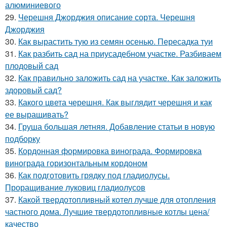
алюминиевого
29.
Черешня Джорджия описание сорта. Черешня
Джорджия
30.
Как вырастить тую из семян осенью. Пересадка туи
31.
Как разбить сад на приусадебном участке. Разбиваем
плодовый сад
32.
Как правильно заложить сад на участке. Как заложить
здоровый сад?
33.
Какого цвета черешня. Как выглядит черешня и как
ее выращивать?
34.
Груша большая летняя. Добавление статьи в новую
подборку
35.
Кордонная формировка винограда. Формировка
винограда горизонтальным кордоном
36.
Как подготовить грядку под гладиолусы.
Проращивание луковиц гладиолусов
37.
Какой твердотопливный котел лучше для отопления
частного дома. Лучшие твердотопливные котлы цена/
качество