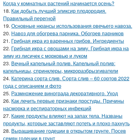
Когда у комнатных растений начинается осень?
18.
Как добыть лучший эликсир плодородия.
Правильный перегной
19.
Основные нюансы использования овечьего навоза.
20.
Навоз для обогрева парника. Обогрев парников
21.
Грибная икра из варенных грибов. Ингредиенты
22.
Грибная икра с овощами на зиму. Грибная икра на
зиму из лисичек с морковью и луком
23.
Вечный капельный полив. Капельный полив:
капельницы, спринклеры, микроразбрызгиватели
24.
Катерина сорта слив. Сорта слив – 60 сортов 2022
года с описанием и фото
25.
Размножение винограда декоративного. Уход
26.
Как лечить первые признаки простуды. Причины
насморка и респираторных инфекций
27.
Какие продукты влияют на запах тела. Названы
продукты, которые заставляют потеть и плохо пахнуть
28.
Выращивание годеции в открытом грунте. Посев
семян годеции в грунт