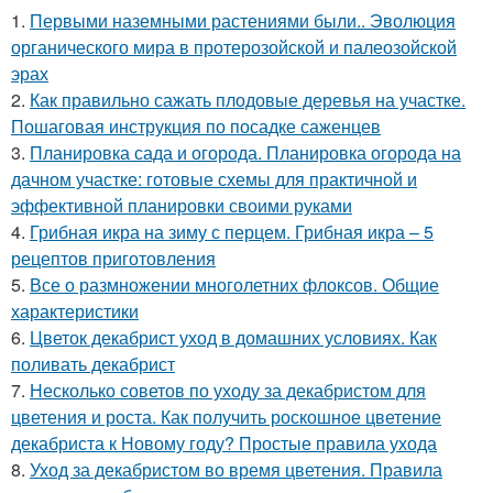
1.
Первыми наземными растениями были.. Эволюция
органического мира в протерозойской и палеозойской
эрах
2.
Как правильно сажать плодовые деревья на участке.
Пошаговая инструкция по посадке саженцев
3.
Планировка сада и огорода. Планировка огорода на
дачном участке: готовые схемы для практичной и
эффективной планировки своими руками
4.
Грибная икра на зиму с перцем. Грибная икра – 5
рецептов приготовления
5.
Все о размножении многолетних флоксов. Общие
характеристики
6.
Цветок декабрист уход в домашних условиях. Как
поливать декабрист
7.
Несколько советов по уходу за декабристом для
цветения и роста. Как получить роскошное цветение
декабриста к Новому году? Простые правила ухода
8.
Уход за декабристом во время цветения. Правила