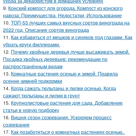
ухода за декабристом в домашних условиях
9.
Конский компост для огорода. Компост из конского
навоза: Преимущества, Недостатки, Использование
10.
ТОП-53 лучших самых вкусных сортов винограда на
2022 год. Описание сортов винограда
11.
Как избавиться от мешков и синяков под глазами. Как
убрать круги филлерами.
12.
Почему хвойные деревья лучше высаживать зимой.
Посадка хвойных деревьев: рекомендации по
распространённым видам
13.
Комнатные растения осенью и зимой. Правила
осенне-зимней подкормки
14.
Когда сажать тюльпаны и лилии осенью. Когда
сажают тюльпаны и лилии в грунт
15.
Крупнолистовые растения для сада. Добавление
статьи в новую подборку
16.
Вишня сезон созревания. Ускоряем процесс
созревания
17.
Как позаботиться о комнатных растениях осенью..