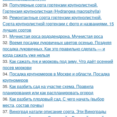
29.
Популярные сорта гортензии крупнолистной.
Гортензия крупнолистная (Hydrangea macrophylla)
30.
Ремонтантные сорта гортензии крупнолистной.
Сорта крупнолистной гортензии с фото и названиями. 15
лучших сортов
31.
Мучнистая роса рододендрона. Мучнистая роса
32.
Время посадки луковичных цветов осенью. Поздняя
посадка луковичных. Как это правильно сделать — и
когда сажать уже нельзя
33.
Как сажать лук и морковь под зиму. Что даёт осенний
посев моркови
34.
Посадка крупномеров в Москве и области. Посадка
крупномеров
35.
Как разбить сад на участке схема. Правила
планирования или как распланировать огород
36.
Как разбить плодовый сад. С чего начать (выбор
места, состав почвы)
37.
Виноград натали описание сорта. Эти Винограды