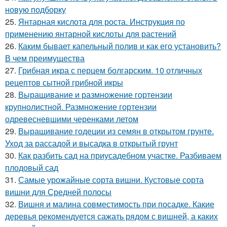
новую подборку
25.
Янтарная кислота для роста. Инструкция по
применению янтарной кислоты для растений
26.
Каким бывает капельный полив и как его установить?
В чем преимущества
27.
Грибная икра с перцем болгарским. 10 отличных
рецептов сытной грибной икры
28.
Выращивание и размножение гортензии
крупнолистной. Размножение гортензии
одревесневшими черенками летом
29.
Выращивание годеции из семян в открытом грунте.
Уход за рассадой и высадка в открытый грунт
30.
Как разбить сад на приусадебном участке. Разбиваем
плодовый сад
31.
Самые урожайные сорта вишни. Кустовые сорта
вишни для Средней полосы
32.
Вишня и малина совместимость при посадке. Какие
деревья рекомендуется сажать рядом с вишней, а каких