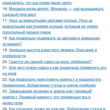
определить, что растению мало света
16.
Монарда когда цветет. Монарда —, как выращивать
садовый бергамот
17.
Уход за комнатными цветами осенью. Уход за
комнатными растениями осенью, которым не нужен
прохладный период покоя
18.
Как правильно ухаживать за цветами в домашних
условиях?
19.
Черешня высота взрослого дерева. Описание и
особенности
20.
Годится ли свиной навоз на роль удобрения?
21.
Для чего нужен навоз и как правильно применять его
на даче
22.
Как правильно приготовить компост и правила его
применения. Добавление статьи в новую подборку
23.
Закапываем органику в землю или “ленивый”
компост. Ленивый компост: его преимущества и
недостатки
24.
Как улучшить почву на участке. Добавление статьи в