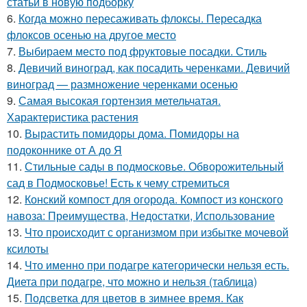
статьи в новую подборку
6.
Когда можно пересаживать флоксы. Пересадка
флоксов осенью на другое место
7.
Выбираем место под фруктовые посадки. Стиль
8.
Девичий виноград, как посадить черенками. Девичий
виноград — размножение черенками осенью
9.
Самая высокая гортензия метельчатая.
Характеристика растения
10.
Вырастить помидоры дома. Помидоры на
подоконнике от А до Я
11.
Стильные сады в подмосковье. Обворожительный
сад в Подмосковье! Есть к чему стремиться
12.
Конский компост для огорода. Компост из конского
навоза: Преимущества, Недостатки, Использование
13.
Что происходит с организмом при избытке мочевой
ксилоты
14.
Что именно при подагре категорически нельзя есть.
Диета при подагре, что можно и нельзя (таблица)
15.
Подсветка для цветов в зимнее время. Как