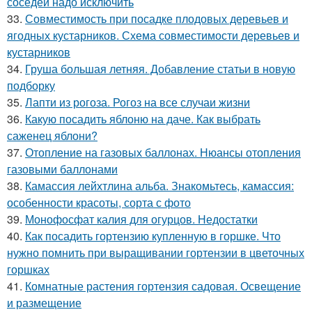
соседей надо исключить
33.
Совместимость при посадке плодовых деревьев и
ягодных кустарников. Схема совместимости деревьев и
кустарников
34.
Груша большая летняя. Добавление статьи в новую
подборку
35.
Лапти из рогоза. Рогоз на все случаи жизни
36.
Какую посадить яблоню на даче. Как выбрать
саженец яблони?
37.
Отопление на газовых баллонах. Нюансы отопления
газовыми баллонами
38.
Камассия лейхтлина альба. Знакомьтесь, камассия:
особенности красоты, сорта с фото
39.
Монофосфат калия для огурцов. Недостатки
40.
Как посадить гортензию купленную в горшке. Что
нужно помнить при выращивании гортензии в цветочных
горшках
41.
Комнатные растения гортензия садовая. Освещение
и размещение