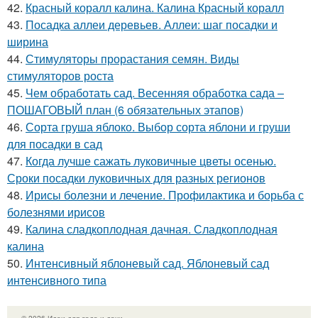
42.
Красный коралл калина. Калина Красный коралл
43.
Посадка аллеи деревьев. Аллеи: шаг посадки и
ширина
44.
Стимуляторы прорастания семян. Виды
стимуляторов роста
45.
Чем обработать сад. Весенняя обработка сада –
ПОШАГОВЫЙ план (6 обязательных этапов)
46.
Сорта груша яблоко. Выбор сорта яблони и груши
для посадки в сад
47.
Когда лучше сажать луковичные цветы осенью.
Сроки посадки луковичных для разных регионов
48.
Ирисы болезни и лечение. Профилактика и борьба с
болезнями ирисов
49.
Калина сладкоплодная дачная. Сладкоплодная
калина
50.
Интенсивный яблоневый сад. Яблоневый сад
интенсивного типа