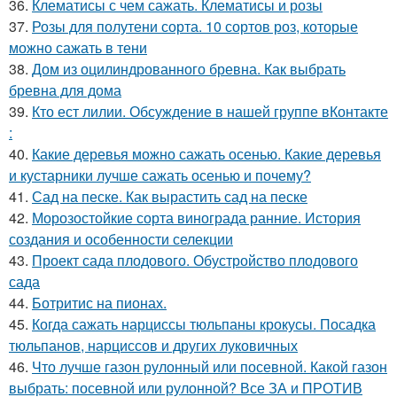
36.
Клематисы с чем сажать. Клематисы и розы
37.
Розы для полутени сорта. 10 сортов роз, которые
можно сажать в тени
38.
Дом из оцилиндрованного бревна. Как выбрать
бревна для дома
39.
Кто ест лилии. Обсуждение в нашей группе вКонтакте
:
40.
Какие деревья можно сажать осенью. Какие деревья
и кустарники лучше сажать осенью и почему?
41.
Сад на песке. Как вырастить сад на песке
42.
Морозостойкие сорта винограда ранние. История
создания и особенности селекции
43.
Проект сада плодового. Обустройство плодового
сада
44.
Ботритис на пионах.
45.
Когда сажать нарциссы тюльпаны крокусы. Посадка
тюльпанов, нарциссов и других луковичных
46.
Что лучше газон рулонный или посевной. Какой газон
выбрать: посевной или рулонной? Все ЗА и ПРОТИВ