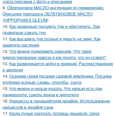
сорта персиков с фото и описанием
9.
Облепиховое МАСЛО инструкция по применению.
Описание препарата ОБЛЕПИХОВОЕ МАСЛО
(HIPPOPHAES OLEUM)
10.
Как правильно посадить тую и обеспечить.. Как
правильно сажать тую
11.
Как высадить тую осенью и укрыть на зиму. Как
защитить растения
12.
Что можно подкормить навозом. Что такое
компостирование навоза и как понять, что он созрел?
13.
Как размножается арбуз в природе. Распространение
и экология
14.
Осенние сроки посадки садовой земляники. Посадка
клубники осенью: схемы, способы, сорта
15.
Что можно и нельзя кушать. Что нельзя есть при
панкреатите: советы врача и диетолога
16.
Нарциссы в ландшафтном дизайне. Использование
нарциссов в дизайне сада
17.
Когда лучше покупать теплицы дешевле. Цена