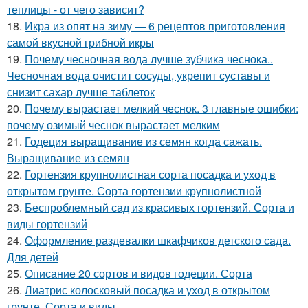
теплицы - от чего зависит?
18.
Икра из опят на зиму — 6 рецептов приготовления
самой вкусной грибной икры
19.
Почему чесночная вода лучше зубчика чеснока..
Чесночная вода очистит сосуды, укрепит суставы и
снизит сахар лучше таблеток
20.
Почему вырастает мелкий чеснок. 3 главные ошибки:
почему озимый чеснок вырастает мелким
21.
Годеция выращивание из семян когда сажать.
Выращивание из семян
22.
Гортензия крупнолистная сорта посадка и уход в
открытом грунте. Сорта гортензии крупнолистной
23.
Беспроблемный сад из красивых гортензий. Сорта и
виды гортензий
24.
Оформление раздевалки шкафчиков детского сада.
Для детей
25.
Описание 20 сортов и видов годеции. Сорта
26.
Лиатрис колосковый посадка и уход в открытом
грунте. Сорта и виды