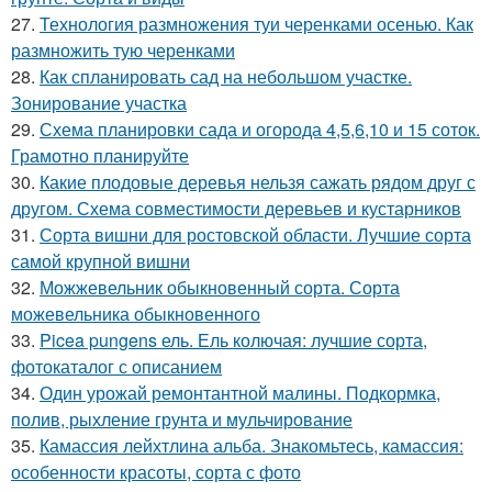
27.
Технология размножения туи черенками осенью. Как
размножить тую черенками
28.
Как спланировать сад на небольшом участке.
Зонирование участка
29.
Схема планировки сада и огорода 4,5,6,10 и 15 соток.
Грамотно планируйте
30.
Какие плодовые деревья нельзя сажать рядом друг с
другом. Схема совместимости деревьев и кустарников
31.
Сорта вишни для ростовской области. Лучшие сорта
самой крупной вишни
32.
Можжевельник обыкновенный сорта. Сорта
можевельника обыкновенного
33.
Picea pungens ель. Ель колючая: лучшие сорта,
фотокаталог с описанием
34.
Один урожай ремонтантной малины. Подкормка,
полив, рыхление грунта и мульчирование
35.
Камассия лейхтлина альба. Знакомьтесь, камассия:
особенности красоты, сорта с фото