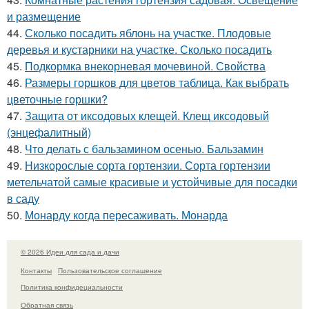
и размещение
44.
Сколько посадить яблонь на участке. Плодовые
деревья и кустарники на участке. Сколько посадить
45.
Подкормка внекорневая мочевиной. Свойства
46.
Размеры горшков для цветов таблица. Как выбрать
цветочные горшки?
47.
Защита от иксодовых клещей. Клещ иксодовый
(энцефалитный)
48.
Что делать с бальзамином осенью. Бальзамин
49.
Низкорослые сорта гортензии. Сорта гортензии
метельчатой самые красивые и устойчивые для посадки
в саду
50.
Монарду когда пересаживать. Монарда
© 2026 Идеи для сада и дачи
Контакты
Пользовательское соглашение
Политика конфидециальности
Обратная связь