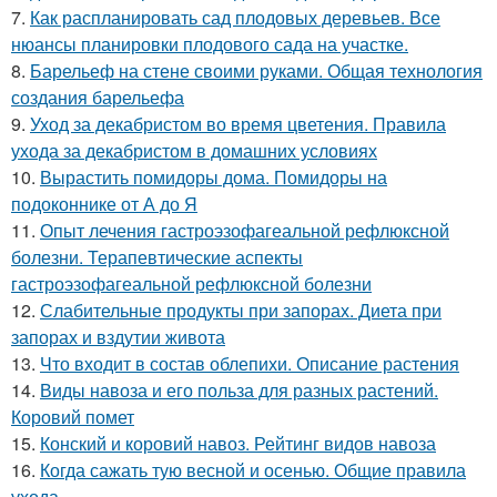
7.
Как распланировать сад плодовых деревьев. Все
нюансы планировки плодового сада на участке.
8.
Барельеф на стене своими руками. Общая технология
создания барельефа
9.
Уход за декабристом во время цветения. Правила
ухода за декабристом в домашних условиях
10.
Вырастить помидоры дома. Помидоры на
подоконнике от А до Я
11.
Опыт лечения гастроэзофагеальной рефлюксной
болезни. Терапевтические аспекты
гастроэзофагеальной рефлюксной болезни
12.
Слабительные продукты при запорах. Диета при
запорах и вздутии живота
13.
Что входит в состав облепихи. Описание растения
14.
Виды навоза и его польза для разных растений.
Коровий помет
15.
Конский и коровий навоз. Рейтинг видов навоза
16.
Когда сажать тую весной и осенью. Общие правила
ухода