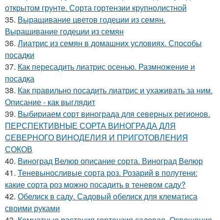
открытом грунте. Сорта гортензии крупнолистной
35.
Выращивание цветов годеции из семян.
Выращивание годеции из семян
36.
Лиатрис из семян в домашних условиях. Способы
посадки
37.
Как пересадить лиатрис осенью. Размножение и
посадка
38.
Как правильно посадить лиатрис и ухаживать за ним.
Описание - как выглядит
39.
Выбириаем сорт винограда для северных регионов.
ПЕРСПЕКТИВНЫЕ СОРТА ВИНОГРАДА ДЛЯ
CЕВЕРНОГО ВИНОДЕЛИЯ И ПРИГОТОВЛЕНИЯ
СОКОВ
40.
Виноград Велюр описание сорта. Виноград Велюр
41.
Теневыносливые сорта роз. Розарий в полутени:
какие сорта роз можно посадить в теневом саду?
42.
Обелиск в саду. Садовый обелиск для клематиса
своими руками
43.
Комнатные растения гортензия садовая. Освещение