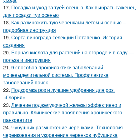
17.
Посадка и уход за туей осенью. Как выбрать саженец
для посадки туи осенью
18.
Как размножить тую черенками летом и осенью –
подробная инструкция
19.
Сорта винограда селекции Потапенко. История
создания
20.
Борная кислота для растений на огороде и в саду —
польза и инструкция
21.
9 способов профилактики заболеваний
мочевыделительной системы. Профилактика
заболеваний почек
22.
Подкормка роз и лучшие удобрения для роз.
«Глория»
23.
Лечение поджелудочной железы эффективно и
правильно. Клинические проявления хронического
панкреатита
24.
Чубушник размножение черенками. Технология
черенкования и укоренения черенков чубушника