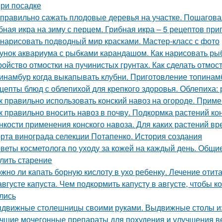
при посадке
 правильно сажать плодовые деревья на участке. Пошагова
бная икра на зиму с перцем. Грибная икра – 5 рецептов пр
 нарисовать подводный мир красками. Мастер-класс с фото
унок аквариума с рыбками карандашом. Как нарисовать рыб
ройство отмостки на пучинистых грунтах. Как сделать отмос
инамбур когда выкапывать клубни. Приготовление топинам
цепты блюд с облепихой для крепкого здоровья. Облепиха:
к правильно использовать конский навоз на огороде. Приме
к правильно вносить навоз в почву. Подкормка растений к
нкости применения конского навоза. Для каких растений вр
рта винограда селекции Потапенко. История создания
веты косметолога по уходу за кожей на каждый день. Общие
лить старение
жно ли капать борную кислоту в ухо ребенку. Лечение отит
августе капуста. Чем подкормить капусту в августе, чтобы
лись
движные столешницы своими руками. Выдвижные столы из
чшие мочегонные препараты для похудения и улучшения ве