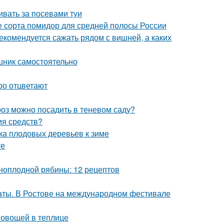
ивать за посевами туи
 сорта помидор для средней полосы России
екомендуется сажать рядом с вишней, а каких
шник самостоятельно
ро отцветают
роз можно посадить в теневом саду?
ия средств?
вка плодовых деревьев к зиме
те
рноплодной рябины: 12 рецептов
аты. В Ростове на международном фестивале
 овощей в теплице