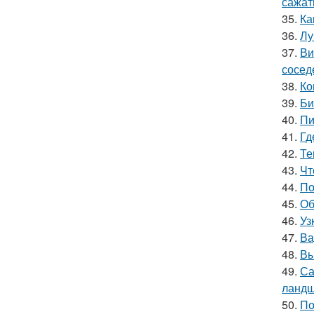
сажат
35.
Ка
36.
Лу
37.
Ви
сосед
38.
Ко
39.
Би
40.
Пи
41.
Гд
42.
Те
43.
Чт
44.
По
45.
Об
46.
Уз
47.
Ва
48.
Вы
49.
Са
ландш
50.
По