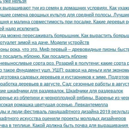
ь уже нельзя
к выращивают туи из семян в домашних условиях. Как ухаж
чшие семена овощных культур для средней полосы. Лучшие
шня и малина совместимость при посадке. Какие деревья р
ей надо исключить
гда можно пересаживать боярышник. Как вырастить бояры
отуалет зимой на даче. Модели устройств
оны рока, что это. Миф первый – древовидные пионы быст
е посадить яблоню. Как посадить яблоню
невыносливые сорта роз. Розарий в полутени: какие сорта 
о такое фундамент ушп. УШП: развод на деньги или эконом
дготовка садовых деревьев и кустарников к зиме. Подгото
работка деревьев в августе. Сад: сезонные работы в авгус
кие шкафчики для раздевалок. Шкафчики для раздевалок
ренье из облепихи и черноплодной рябины. Варенье из че
сокая ромашка цветущая осенью. Левкантемелла
ды и люди фестиваль ландшафтного дизайна 2019 результ
афтного искусства оценили проекты молодых дизайнеров
чва в теплице. Какой должна быть почва для выращивания