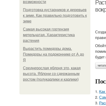
м
Рас
возможности
вокр
Подготовка кустарников и деревьев
к зиме. Как правильно подготовить к
зиме
Самая высокая гортензия
Созда
метельчатая. Характеристика
прави
растения
Обойт
Вырастить помидоры дома.
помим
Помидоры на подоконнике от А до
будет
Я
читат
Среднерослая яблоня это, какая
высота. Яблони со сдержанным
Пос
ростом (полукарлики и карлики)
1.
Как
2.
Сам
3.
Рас