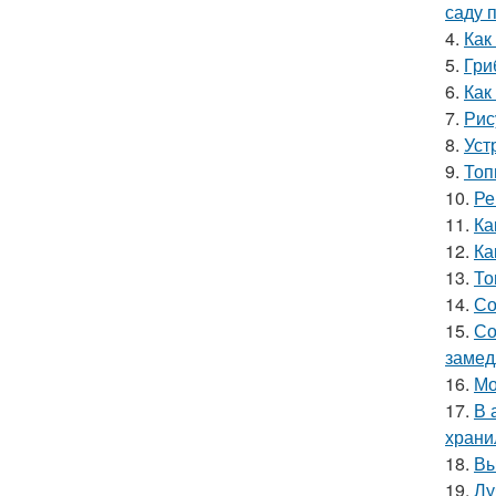
саду 
4.
Как
5.
Гри
6.
Как
7.
Рис
8.
Уст
9.
Топ
10.
Ре
11.
Ка
12.
Ка
13.
То
14.
Со
15.
Со
замед
16.
Мо
17.
В 
храни
18.
Вы
19.
Лу