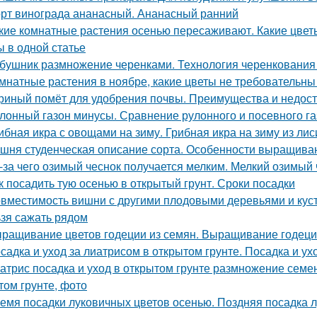
рт винограда ананасный. Ананасный ранний
кие комнатные растения осенью пересаживают. Какие цвет
ы в одной статье
бушник размножение черенками. Технология черенкования 
мнатные растения в ноябре, какие цветы не требовательн
риный помёт для удобрения почвы. Преимущества и недост
лонный газон минусы. Сравнение рулонного и посевного г
ибная икра с овощами на зиму. Грибная икра на зиму из лис
шня студенческая описание сорта. Особенности выращива
-за чего озимый чеснок получается мелким. Мелкий озимый 
к посадить тую осенью в открытый грунт. Сроки посадки
вместимость вишни с другими плодовыми деревьями и куст
ьзя сажать рядом
ращивание цветов годеции из семян. Выращивание годеци
садка и уход за лиатрисом в открытом грунте. Посадка и ух
атрис посадка и уход в открытом грунте размножение семен
том грунте, фото
емя посадки луковичных цветов осенью. Поздняя посадка лу