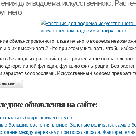
аленького водоема
тения для водоема искусственного. Расте
уг него
ние сбалансированного плавательного водоёма невозможно
льно их высаживать? Что при этом учитывать, чтобы избе
ись без водных растений при строительстве плавательного 
о декоративной функции, функцию фильтрации. Без растен
 и зарастёт водорослями. Искусственный водоём превратить
ь дальше →
ледние обновления на сайте:
 вырастить боярышник из семян
ые большие растения в мире. Зеленые великаны: самые б
стояние между деревьями при посадке сада. Факторы, вли