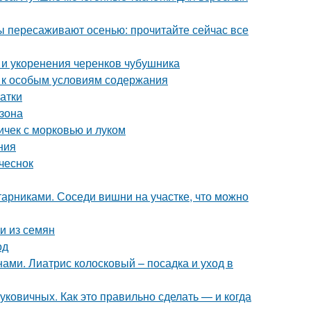
ы пересаживают осенью: прочитайте сейчас все
и укоренения черенков чубушника
ы к особым условиям содержания
атки
азона
ичек с морковью и луком
ния
чеснок
арниками. Соседи вишни на участке, что можно
и из семян
од
ами. Лиатрис колосковый – посадка и уход в
ковичных. Как это правильно сделать — и когда