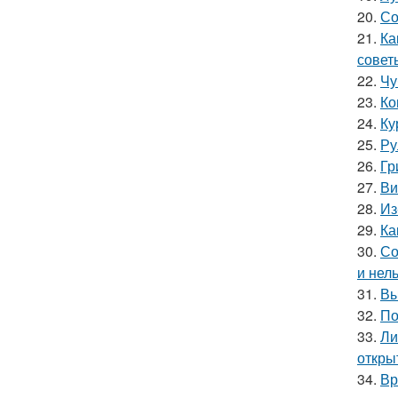
20.
Со
21.
Ка
совет
22.
Чу
23.
Ко
24.
Ку
25.
Ру
26.
Гр
27.
Ви
28.
Из
29.
Ка
30.
Со
и нел
31.
Вы
32.
По
33.
Ли
откры
34.
Вр