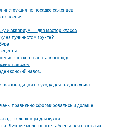
я инструкция по посадке саженцев
иготовления
ку и аквариум — два мастер-класса
тку на пучинистом грунте?
бура
 рецепты
нение конского навоза в огороде
онским навозом
еден конский навоз.
 рекомендации по уходу для тех, кто хочет
а
 кочаны правильно сформировались и дольше
-под столешницы для кухни
са. Лучшие мочегонные таблетки для взрослых