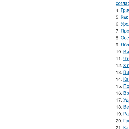
согла
4.
Гри
5.
Как
6.
Уро
7.
Про
8.
Осе
9.
Ябл
10.
Ви
11.
Чт
12.
8 
13.
Ви
14.
Ка
15.
По
16.
Вр
17.
Уд
18.
Ве
19.
Ра
20.
Гр
21.
Ка