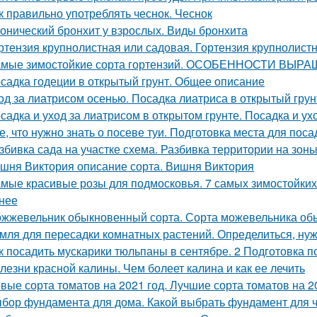
к правильно употреблять чеснок. Чеснок
онический бронхит у взрослых. Виды бронхита
ртензия крупнолистная или садовая. Гортензия крупнолист
мые зимостойкие сорта гортензий. ОСОБЕННОСТИ В
садка годеции в открытый грунт. Общее описание
од за лиатрисом осенью. Посадка лиатриса в открытый гру
садка и уход за лиатрисом в открытом грунте. Посадка и ух
е, что нужно знать о посеве туи. Подготовка места для поса
збивка сада на участке схема. Разбивка территории на зон
шня Виктория описание сорта. Вишня Виктория
мые красивые розы для подмосковья. 7 самых зимостойких 
нее
жжевельник обыкновенный сорта. Сорта можевельника об
мля для пересадки комнатных растений. Определиться, нуж
к посадить мускарики тюльпаны в сентябре. 2 Подготовка 
лезни красной калины. Чем болеет калина и как ее лечить
вые сорта томатов на 2021 год. Лучшие сорта томатов на 20
бор фундамента для дома. Какой выбрать фундамент для ч