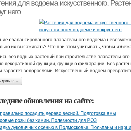
аленького водоема
тения для водоема искусственного. Расте
уг него
ние сбалансированного плавательного водоёма невозможно
льно их высаживать? Что при этом учитывать, чтобы избе
ись без водных растений при строительстве плавательного 
о декоративной функции, функцию фильтрации. Без растен
 и зарастёт водорослями. Искусственный водоём превратить
ь дальше →
ледние обновления на сайте:
 правильно посадить дерево весной. Подготовка ямы
ровые розы без химии. Полезности для РОЗ
адка луковичных осенью в Подмосковье. Тюльпаны и нарцис