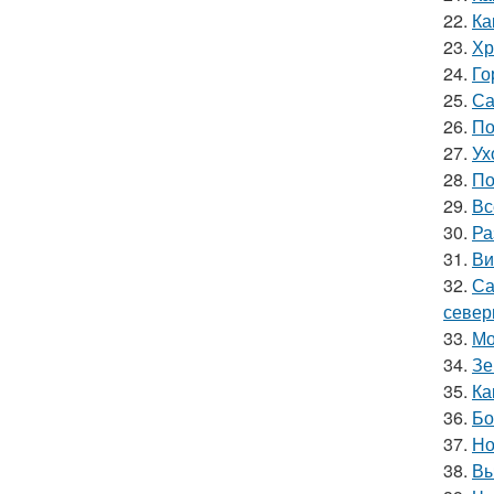
22.
Ка
23.
Хр
24.
Го
25.
Са
26.
По
27.
Ух
28.
По
29.
Вс
30.
Ра
31.
Ви
32.
Са
север
33.
Мо
34.
Зе
35.
Ка
36.
Бо
37.
Но
38.
Вы