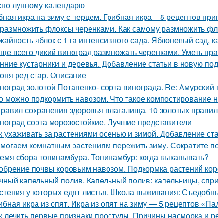
сно лунному календарю
бная икра на зиму с перцем. Грибная икра – 5 рецептов пр
 размножить флоксы черенками. Как самому размножить фл
жайность яблок с 1 га интенсивного сада. Яблоневый сад, 
ще всего дикий виноград размножать черенками. Уметь пра
нние кустарники и деревья. Добавление статьи в новую по
оня ред стар. Описание
ноград золотой Потапенко- сорта винограда. Re: Амурский
о можно подкормить навозом. Что такое компостирование на
правил сохранения здоровья влагалища. 10 золотых правил
ноград сорта морозостойкие. Лучшие представители
к ухаживать за растениями осенью и зимой. Добавление ст
могаем комнатным растениям пережить зиму. Сократите п
емя сбора топинамбура. Топинамбур: когда выкапывать?
обрение почвы коровьим навозом. Подкормка растений ко
чный капельный полив. Капельный полив: капельницы, спр
стения у которых едят листья. Школа выживания: Съедобные
ибная икра из опят. Икра из опят на зиму — 5 рецептов «П
к лечить первые признаки простуды. Причины насморка и 