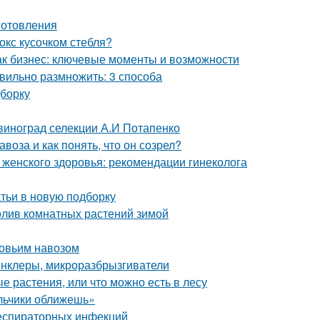
иготовления
окс кусочком стебля?
как бизнес: ключевые моменты и возможности
вильно размножить: 3 способа
дборку
 виноград селекции А.И Потапенко
воза и как понять, что он созрел?
 женского здоровья: рекомендации гинеколога
атьи в новую подборку
олив комнатных растений зимой
ровьим навозом
инклеры, микроразбрызгиватели
 растения, или что можно есть в лесу
альчики оближешь»
респираторных инфекций