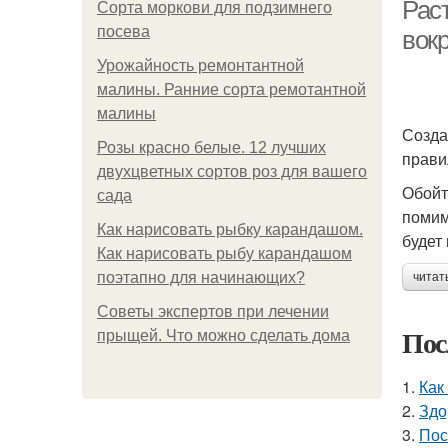
м
Рас
Сорта моркови для подзимнего
посева
вокр
Урожайность ремонтантной
малины. Ранние сорта ремотантной
малины
Созда
Розы красно белые. 12 лучших
прави
двухцветных сортов роз для вашего
Обойт
сада
помим
Как нарисовать рыбку карандашом.
будет
Как нарисовать рыбу карандашом
поэтапно для начинающих?
читат
Советы экспертов при лечении
Пос
прыщей. Что можно сделать дома
1.
Как
2.
Здо
3.
Пос