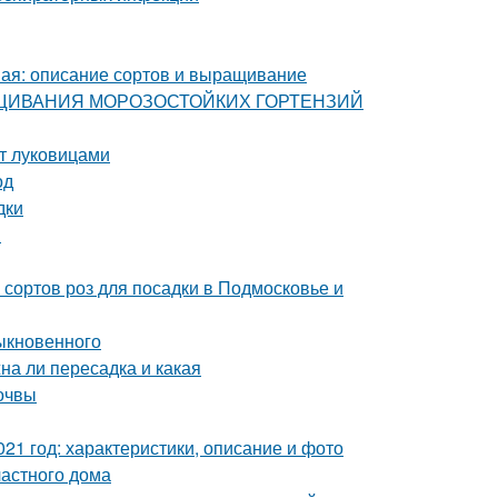
ная: описание сортов и выращивание
ЫРАЩИВАНИЯ МОРОЗОСТОЙКИХ ГОРТЕНЗИЙ
нт луковицами
од
дки
ы
сортов роз для посадки в Подмосковье и
ыкновенного
на ли пересадка и какая
почвы
21 год: характеристики, описание и фото
астного дома