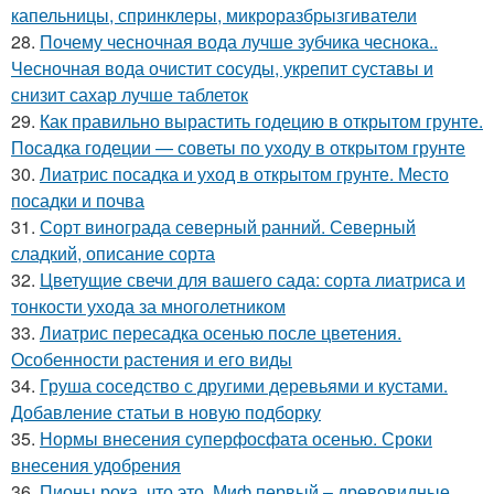
капельницы, спринклеры, микроразбрызгиватели
28.
Почему чесночная вода лучше зубчика чеснока..
Чесночная вода очистит сосуды, укрепит суставы и
снизит сахар лучше таблеток
29.
Как правильно вырастить годецию в открытом грунте.
Посадка годеции — советы по уходу в открытом грунте
30.
Лиатрис посадка и уход в открытом грунте. Место
посадки и почва
31.
Сорт винограда северный ранний. Северный
сладкий, описание сорта
32.
Цветущие свечи для вашего сада: сорта лиатриса и
тонкости ухода за многолетником
33.
Лиатрис пересадка осенью после цветения.
Особенности растения и его виды
34.
Груша соседство с другими деревьями и кустами.
Добавление статьи в новую подборку
35.
Нормы внесения суперфосфата осенью. Сроки
внесения удобрения
36.
Пионы рока, что это. Миф первый – древовидные