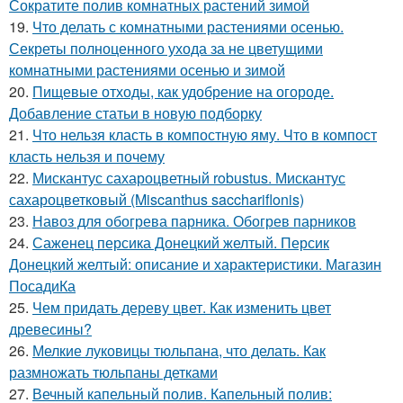
Сократите полив комнатных растений зимой
19.
Что делать с комнатными растениями осенью.
Секреты полноценного ухода за не цветущими
комнатными растениями осенью и зимой
20.
Пищевые отходы, как удобрение на огороде.
Добавление статьи в новую подборку
21.
Что нельзя класть в компостную яму. Что в компост
класть нельзя и почему
22.
Мискантус сахароцветный robustus. Мискантус
сахароцветковый (Miscanthus sacchariflonis)
23.
Навоз для обогрева парника. Обогрев парников
24.
Саженец персика Донецкий желтый. Персик
Донецкий желтый: описание и характеристики. Магазин
ПосадиКа
25.
Чем придать дереву цвет. Как изменить цвет
древесины?
26.
Мелкие луковицы тюльпана, что делать. Как
размножать тюльпаны детками
27.
Вечный капельный полив. Капельный полив: