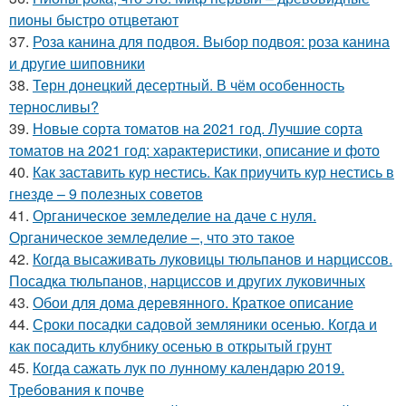
пионы быстро отцветают
37.
Роза канина для подвоя. Выбор подвоя: роза канина
и другие шиповники
38.
Терн донецкий десертный. В чём особенность
терносливы?
39.
Новые сорта томатов на 2021 год. Лучшие сорта
томатов на 2021 год: характеристики, описание и фото
40.
Как заставить кур нестись. Как приучить кур нестись в
гнезде – 9 полезных советов
41.
Органическое земледелие на даче с нуля.
Органическое земледелие –, что это такое
42.
Когда высаживать луковицы тюльпанов и нарциссов.
Посадка тюльпанов, нарциссов и других луковичных
43.
Обои для дома деревянного. Краткое описание
44.
Сроки посадки садовой земляники осенью. Когда и
как посадить клубнику осенью в открытый грунт
45.
Когда сажать лук по лунному календарю 2019.
Требования к почве