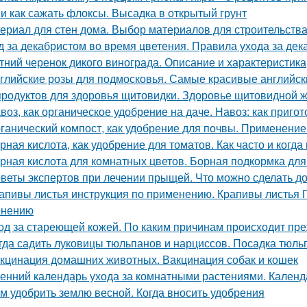
 и как сажать флоксы. Высадка в открытый грунт
ериал для стен дома. Выбор материалов для строительства
д за декабристом во время цветения. Правила ухода за де
тний черенок дикого винограда. Описание и характеристика
глийские розы для подмосковья. Самые красивые английски
продуктов для здоровья щитовидки. Здоровье щитовидной 
воз, как органическое удобрение на даче. Навоз: как приго
ганический компост, как удобрение для почвы. Применение к
рная кислота, как удобрение для томатов. Как часто и когда
рная кислота для комнатных цветов. Борная подкормка для
веты экспертов при лечении прыщей. Что можно сделать д
апивы листья инструкция по применению. Крапивы листья П
енению
од за стареющей кожей. По каким причинам происходит пр
гда садить луковицы тюльпанов и нарциссов. Посадка тюль
кцинация домашних животных. Вакцинация собак и кошек
енний календарь ухода за комнатными растениями. Календ
м удобрить землю весной. Когда вносить удобрения