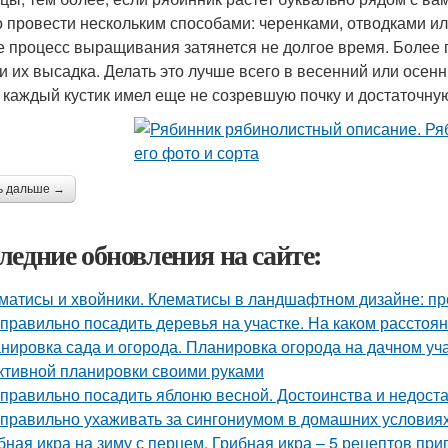
 провести нескольким способами: черенками, отводками ил
е процесс выращивания затянется не долгое время. Более п
 и их высадка. Делать это лучше всего в весенний или осен
 каждый кустик имел еще не созревшую почку и достаточну
ь дальше →
ледние обновления на сайте:
матисы и хвойники. Клематисы в ландшафтном дизайне: п
 правильно посадить деревья на участке. На каком расстоя
нировка сада и огорода. Планировка огорода на дачном уча
тивной планировки своими руками
 правильно посадить яблоню весной. Достоинства и недоста
 правильно ухаживать за сингониумом в домашних условия
бная икра на зиму с перцем. Грибная икра – 5 рецептов пр