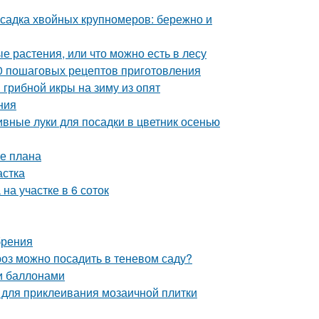
садка хвойных крупномеров: бережно и
 растения, или что можно есть в лесу
10 пошаговых рецептов приготовления
грибной икры на зиму из опят
ния
вные луки для посадки в цветник осенью
ие плана
астка
на участке в 6 соток
брения
роз можно посадить в теневом саду?
и баллонами
ы для приклеивания мозаичной плитки