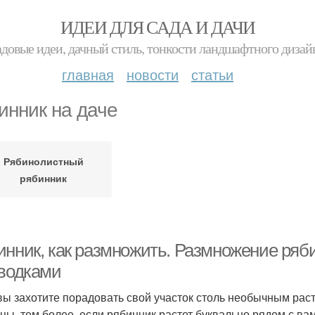
ИДЕИ ДЛЯ САДА И ДАЧИ
адовые идеи, дачный стиль, тонкости ландшафтного дизай
главная
новости
статьи
инник на даче
Рябинолистный
рябинник
инник, как размножить. Размножение ряб
тводками
вы захотите порадовать свой участок столь необычным рас
цы, тем более, если рябинник растет буквально рядом с в