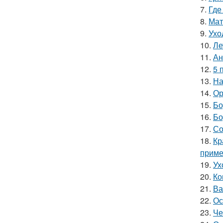
7.
Где
8.
Мат
9.
Ухо
10.
Ле
11.
Ан
12.
5 
13.
На
14.
Ор
15.
Бо
16.
Бо
17.
Со
18.
Кр
прим
19.
Ух
20.
Ко
21.
Ва
22.
Ос
23.
Че