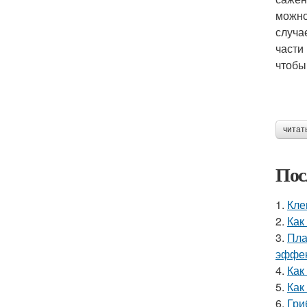
можно
случа
части
чтобы
читат
Пос
1.
Кле
2.
Как
3.
Пла
эффек
4.
Как
5.
Как
6.
Гри