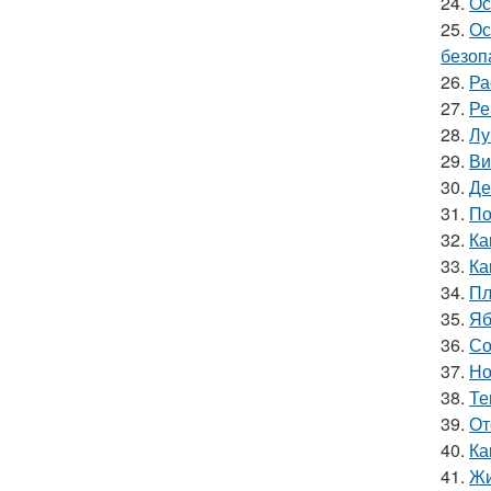
24.
Ос
25.
Ос
безоп
26.
Ра
27.
Ре
28.
Лу
29.
Ви
30.
Де
31.
По
32.
Ка
33.
Ка
34.
Пл
35.
Яб
36.
Со
37.
Но
38.
Те
39.
От
40.
Ка
41.
Жи