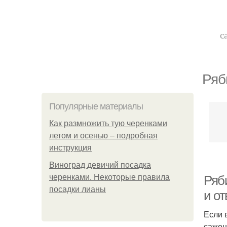
с
Ряб
Популярные материалы
Как размножить тую черенками
летом и осенью – подробная
инструкция
Виноград девичий посадка
черенками. Некоторые правила
Ряб
посадки лианы
и о
Если 
сажен