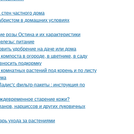
 стен частного дома
кабристом в домашних условиях
е розы Остина и их характеристики
железы: питание
товить удобрение на даче или дома
омпоста в огороде, в цветнике, в саду
 вносить подкормку
 комнатных растений под корень и по листу
ома
адис'с фильтр-пакеты : инструкция по
еждевременное старение кожи?
панов, нарциссов и других луковичных
арь ухода за растениями