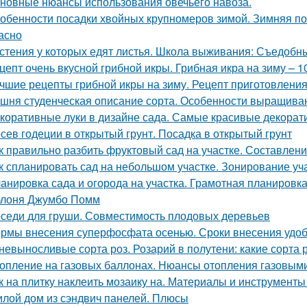
новные нюансы использования овечьего навоза.
обенности посадки хвойных крупномеров зимой. Зимняя по
асно
стения у которых едят листья. Школа выживания: Съедобные
цепт очень вкусной грибной икры. Грибная икра на зиму – 
чшие рецепты грибной икры на зиму. Рецепт приготовления 
шня студенческая описание сорта. Особенности выращива
коративные луки в дизайне сада. Самые красивые декорати
сев годеции в открытый грунт. Посадка в открытый грунт
к правильно разбить фруктовый сад на участке. Составлен
к спланировать сад на небольшом участке. Зонирование уч
анировка сада и огорода на участка. Грамотная планировка 
лоня Джумбо Помм
седи для груши. Совместимость плодовых деревьев
рмы внесения суперфосфата осенью. Сроки внесения удо
невыносливые сорта роз. Розарий в полутени: какие сорта 
опление на газовых баллонах. Нюансы отопления газовым
к на плитку наклеить мозаику на. Материалы и инструмент
лой дом из сэндвич панелей. Плюсы