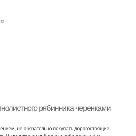
на
инолистного рябинника черенками
тением, не обязательно покупать дорогостоящие
ами. Размножение рябинника рябинолистного