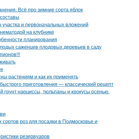
анения. Всё про зимние сорта яблок
 составы
го участка и первоначальных вложений
 нематодой на клубнике
Особенности планирования
олодых саженцев плодовых деревьев в саду
пионов!!!
аживать
те
жны растениям и как их применять
 быстрого приготовления — классический рецепт
й грунт нарциссы, тюльпаны и крокусы осенью.
ови
 сортов роз для посадки в Подмосковье и
еристики резервуаров