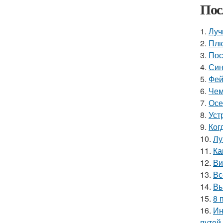
Пос
1.
Луч
2.
Плю
3.
Пос
4.
Син
5.
Фей
6.
Чем
7.
Осе
8.
Уст
9.
Ког
10.
Лу
11.
Ка
12.
Ви
13.
Вс
14.
Вы
15.
8 
16.
Ин
путей