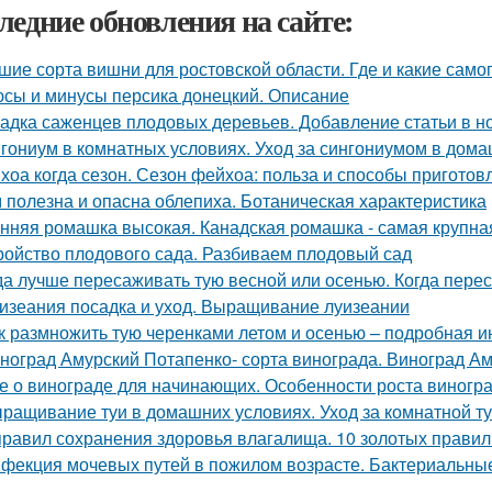
ледние обновления на сайте:
шие сорта вишни для ростовской области. Где и какие са
сы и минусы персика донецкий. Описание
адка саженцев плодовых деревьев. Добавление статьи в н
гониум в комнатных условиях. Уход за сингониумом в дом
хоа когда сезон. Сезон фейхоа: польза и способы приготов
 полезна и опасна облепиха. Ботаническая характеристика
нняя ромашка высокая. Канадская ромашка - самая крупн
ройство плодового сада. Разбиваем плодовый сад
да лучше пересаживать тую весной или осенью. Когда пере
изеания посадка и уход. Выращивание луизеании
к размножить тую черенками летом и осенью – подробная и
ноград Амурский Потапенко- сорта винограда. Виноград Ам
е о винограде для начинающих. Особенности роста виногр
ращивание туи в домашних условиях. Уход за комнатной т
правил сохранения здоровья влагалища. 10 золотых правил
фекция мочевых путей в пожилом возрасте. Бактериальн