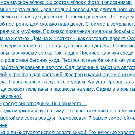
мое вкусное яблоко. 50 сортов яблок с фото и описаниями
мние сорта яблонь для средней полосы для длительного хр
белка готовая для деревьев. Побелка деревьев. Тестируем
об построить дом сколько надо денег. Стоимость земельно
рвячки в клубнике. Признаки появления и методы борьбы с
м на 3 сотках. Дом на 3-4 сотках –, как составить проект. 
з рубрики полив от саженца до взрослого дерева. Полив м
оны карликовые сорта. Рок Гарден Пиониес: карлики среди 
стролистная бегония уход. Пестролистные бегонии: как ух
работка деревьев в августе. Сад: сезонные работы в авгус
лий и фосфор для растений. Фосфор и калий: зачем они ну
лат Провансаль из капусты с огурцом. Капуста Провансаль
гда сажают тюльпаны и нарциссы на зиму. Садим в открыты
равильно?
к растут виноградники. Выбор места
садка моркови и лука в зиму. Что даёт осенний посев морк
мостойкие сорта роз для Подмосковья. 7 самых зимостойких
нее
жно ли биотуалет использовать зимой. Технические характ