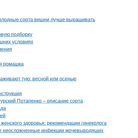
моплодные сорта вишни лучше выращивать
овую подборку
ашних условиях
ления
ая ромашка
саживают тую: весной или осенью
нструкция
урский Потапенко – описание сорта
ада
уей
 женского здоровья: рекомендации гинеколога
ые неосложненные инфекции мочевыводящих