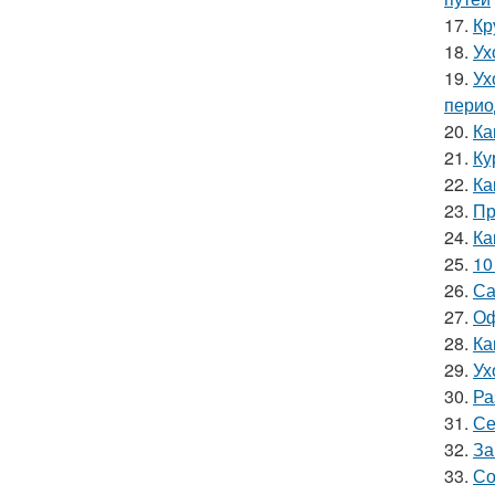
17.
Кр
18.
Ух
19.
Ух
перио
20.
Ка
21.
Ку
22.
Ка
23.
Пр
24.
Ка
25.
10
26.
Са
27.
Оф
28.
Ка
29.
Ух
30.
Ра
31.
Се
32.
За
33.
Со