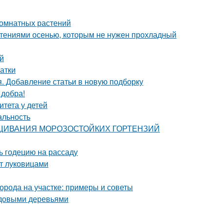
комнатных растений
стениями осенью, которым не нужен прохладный
й
атки
я. Добавление статьи в новую подборку
 добра!
итета у детей
альность
ЫРАЩИВАНИЯ МОРОЗОСТОЙКИХ ГОРТЕНЗИЙ
ть годецию на рассаду
нт луковицами
орода на участке: примеры и советы
лодовыми деревьями