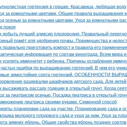
упнолистная гортензия в горшке. Красавица, любящая воду
од за комнатными цветами. Общие правила выращивания 
од осенью за комнатными цветами. Уход за комнатными ра
д покоя
к добыть лучший эликсир плодородия. Правильный перегно
риный помёт для удобрения почвы. Преимущества и недост
к правильно приготовить компост и правила его применени
актическая информация по сортам винограда. Всем мира и
к усилить иммунитет у ребенка. Причины ослабления иммун
 частых ошибок по выращиванию гортензий. В чем его уник
мые зимостойкие сорта гортензий. ОСОБЕННОСТИ В
ормление раздевалки шкафчиков детского сада. Для детей
к высаживать рассаду годеции в открытый грунт. Когда сея
од за лиатрисом осенью. Посадка лиатриса в открытый гру
змножение лиатриса своими руками. Семенной способ
креты планировки сада на участке. Планирование сада и ог
кладка молодого плодового сада и уход за ним. Уход за п
рта зимних яблонь. Общие свойства яблонь поздних сортов