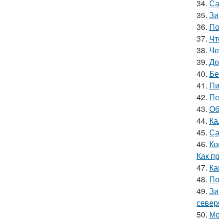
34.
Са
35.
Зи
36.
По
37.
Чт
38.
Че
39.
До
40.
Бе
41.
Пи
42.
Пе
43.
Об
44.
Ка
45.
Са
46.
Ко
Как п
47.
Ка
48.
По
49.
Зи
север
50.
Мо