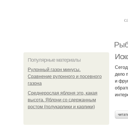
с
Рыб
Иск
Популярные материалы
Сегод
Рулонный газон минусы.
дело 
Сравнение рулонного и посевного
и фру
газона
обрат
Среднерослая яблоня это, какая
интер
высота. Яблони со сдержанным
ростом (полукарлики и карлики)
читат