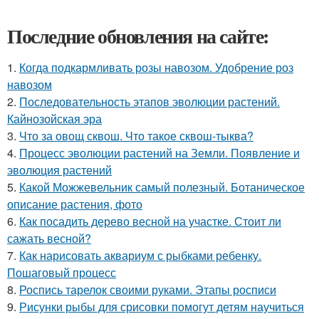
Последние обновления на сайте:
1.
Когда подкармливать розы навозом. Удобрение роз
навозом
2.
Последовательность этапов эволюции растений.
Кайнозойская эра
3.
Что за овощ сквош. Что такое сквош-тыква?
4.
Процесс эволюции растений на Земли. Появление и
эволюция растений
5.
Какой Можжевельник самый полезный. Ботаническое
описание растения, фото
6.
Как посадить дерево весной на участке. Стоит ли
сажать весной?
7.
Как нарисовать аквариум с рыбками ребенку.
Пошаговый процесс
8.
Роспись тарелок своими руками. Этапы росписи
9.
Рисунки рыбы для срисовки помогут детям научиться