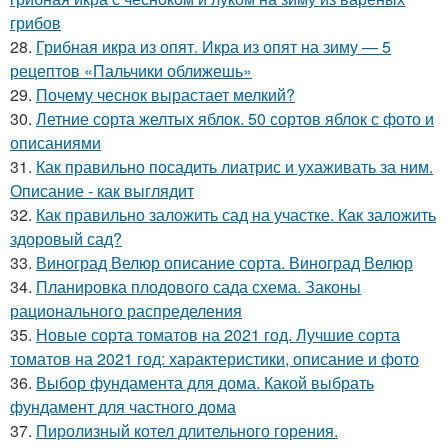
грибов
28.
Грибная икра из опят. Икра из опят на зиму — 5
рецептов «Пальчики оближешь»
29.
Почему чеснок вырастает мелкий?
30.
Летние сорта желтых яблок. 50 сортов яблок с фото и
описаниями
31.
Как правильно посадить лиатрис и ухаживать за ним.
Описание - как выглядит
32.
Как правильно заложить сад на участке. Как заложить
здоровый сад?
33.
Виноград Велюр описание сорта. Виноград Велюр
34.
Планировка плодового сада схема. Законы
рационального распределения
35.
Новые сорта томатов на 2021 год. Лучшие сорта
томатов на 2021 год: характеристики, описание и фото
36.
Выбор фундамента для дома. Какой выбрать
фундамент для частного дома
37.
Пиролизный котел длительного горения.