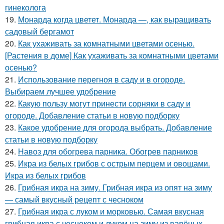
гинеколога
19.
Монарда когда цветет. Монарда —, как выращивать
садовый бергамот
20.
Как ухаживать за комнатными цветами осенью.
[Растения в доме] Как ухаживать за комнатными цветами
осенью?
21.
Использование перегноя в саду и в огороде.
Выбираем лучшее удобрение
22.
Какую пользу могут принести сорняки в саду и
огороде. Добавление статьи в новую подборку
23.
Какое удобрение для огорода выбрать. Добавление
статьи в новую подборку
24.
Навоз для обогрева парника. Обогрев парников
25.
Икра из белых грибов с острым перцем и овощами.
Икра из белых грибов
26.
Грибная икра на зиму. Грибная икра из опят на зиму
— самый вкусный рецепт с чесноком
27.
Грибная икра с луком и морковью. Самая вкусная
грибная икра с чесноком и луком на зиму из варёных