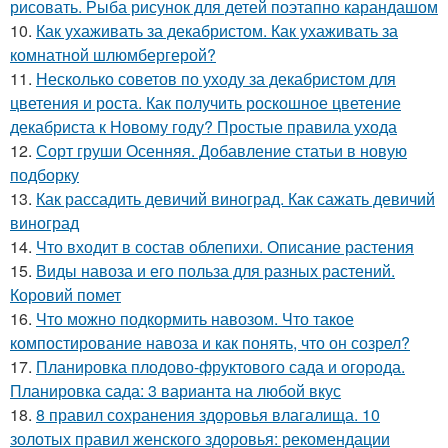
рисовать. Рыба рисунок для детей поэтапно карандашом
10.
Как ухаживать за декабристом. Как ухаживать за
комнатной шлюмбергерой?
11.
Несколько советов по уходу за декабристом для
цветения и роста. Как получить роскошное цветение
декабриста к Новому году? Простые правила ухода
12.
Сорт груши Осенняя. Добавление статьи в новую
подборку
13.
Как рассадить девичий виноград. Как сажать девичий
виноград
14.
Что входит в состав облепихи. Описание растения
15.
Виды навоза и его польза для разных растений.
Коровий помет
16.
Что можно подкормить навозом. Что такое
компостирование навоза и как понять, что он созрел?
17.
Планировка плодово-фруктового сада и огорода.
Планировка сада: 3 варианта на любой вкус
18.
8 правил сохранения здоровья влагалища. 10
золотых правил женского здоровья: рекомендации