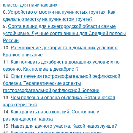
классы для начинающих
8.
Устройство отмостки на пучинистых грунтах. Как
сделать отмостку на пучинистом грунте?
9.
Сорта вишни для нижегородской области самые
устойчивые. Лучшие сорта вишни для Средней полосы
России
10.
Размножение декабриста в домашних условиях.
Краткое описание
11.
Как поливать декабрист в домашних условиях по
сезонно. Как поливать декабрист?
12.
Опыт лечения гастроэзофагеальной рефлюксной
болезни. Терапевтические аспекты
гастроэзофагеальной рефлюксной болезни
13.
Чем полезна и опасна облепиха. Ботаническая
характеристика
14.
Как хранить навоз конский. Состояние и
разновидности навоза
15.
Навоз для дачного участка. Какой навоз лучше?
16.
Как вносить навоз в зависимости от вида.