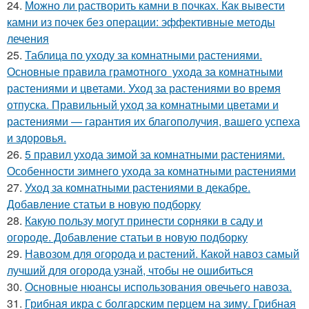
24.
Можно ли растворить камни в почках. Как вывести
камни из почек без операции: эффективные методы
лечения
25.
Таблица по уходу за комнатными растениями.
Основные правила грамотного ухода за комнатными
растениями и цветами. Уход за растениями во время
отпуска. Правильный уход за комнатными цветами и
растениями — гарантия их благополучия, вашего успеха
и здоровья.
26.
5 правил ухода зимой за комнатными растениями.
Особенности зимнего ухода за комнатными растениями
27.
Уход за комнатными растениями в декабре.
Добавление статьи в новую подборку
28.
Какую пользу могут принести сорняки в саду и
огороде. Добавление статьи в новую подборку
29.
Навозом для огорода и растений. Какой навоз самый
лучший для огорода узнай, чтобы не ошибиться
30.
Основные нюансы использования овечьего навоза.
31.
Грибная икра с болгарским перцем на зиму. Грибная