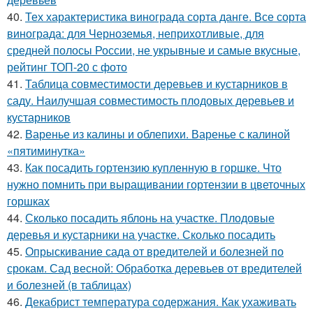
40.
Тех характеристика винограда сорта данге. Все сорта
винограда: для Черноземья, неприхотливые, для
средней полосы России, не укрывные и самые вкусные,
рейтинг ТОП-20 с фото
41.
Таблица совместимости деревьев и кустарников в
саду. Наилучшая совместимость плодовых деревьев и
кустарников
42.
Варенье из калины и облепихи. Варенье с калиной
«пятиминутка»
43.
Как посадить гортензию купленную в горшке. Что
нужно помнить при выращивании гортензии в цветочных
горшках
44.
Сколько посадить яблонь на участке. Плодовые
деревья и кустарники на участке. Сколько посадить
45.
Опрыскивание сада от вредителей и болезней по
срокам. Сад весной: Обработка деревьев от вредителей
и болезней (в таблицах)
46.
Декабрист температура содержания. Как ухаживать