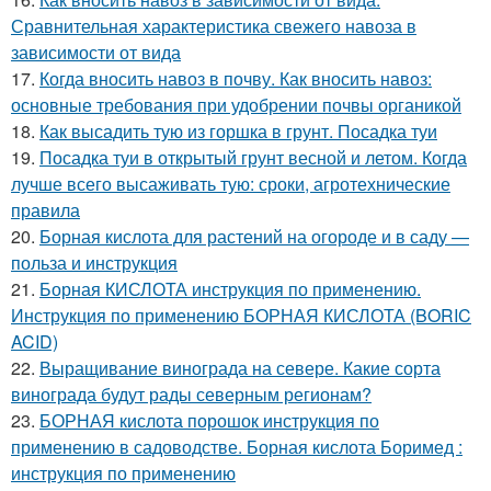
Сравнительная характеристика свежего навоза в
зависимости от вида
17.
Когда вносить навоз в почву. Как вносить навоз:
основные требования при удобрении почвы органикой
18.
Как высадить тую из горшка в грунт. Посадка туи
19.
Посадка туи в открытый грунт весной и летом. Когда
лучше всего высаживать тую: сроки, агротехнические
правила
20.
Борная кислота для растений на огороде и в саду —
польза и инструкция
21.
Борная КИСЛОТА инструкция по применению.
Инструкция по применению БОРНАЯ КИСЛОТА (BORIC
ACID)
22.
Выращивание винограда на севере. Какие сорта
винограда будут рады северным регионам?
23.
БОРНАЯ кислота порошок инструкция по
применению в садоводстве. Борная кислота Боримед :
инструкция по применению