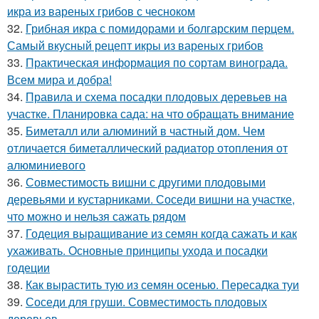
икра из вареных грибов с чесноком
32.
Грибная икра с помидорами и болгарским перцем.
Самый вкусный рецепт икры из вареных грибов
33.
Практическая информация по сортам винограда.
Всем мира и добра!
34.
Правила и схема посадки плодовых деревьев на
участке. Планировка сада: на что обращать внимание
35.
Биметалл или алюминий в частный дом. Чем
отличается биметаллический радиатор отопления от
алюминиевого
36.
Совместимость вишни с другими плодовыми
деревьями и кустарниками. Соседи вишни на участке,
что можно и нельзя сажать рядом
37.
Годеция выращивание из семян когда сажать и как
ухаживать. Основные принципы ухода и посадки
годеции
38.
Как вырастить тую из семян осенью. Пересадка туи
39.
Соседи для груши. Совместимость плодовых
деревьев