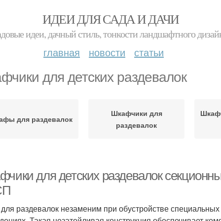
ИДЕИ ДЛЯ САДА И ДАЧИ
адовые идеи, дачный стиль, тонкости ландшафтного дизай
главная
новости
статьи
фчики для детских раздевалок
Шкафчики для
Шкафч
афы для раздевалок
раздевалок
фчики для детских раздевалок секционны
СП
для раздевалок незаменим при обустройстве специальных 
дениях. Такая незатейливая конструкция обеспечивает ко