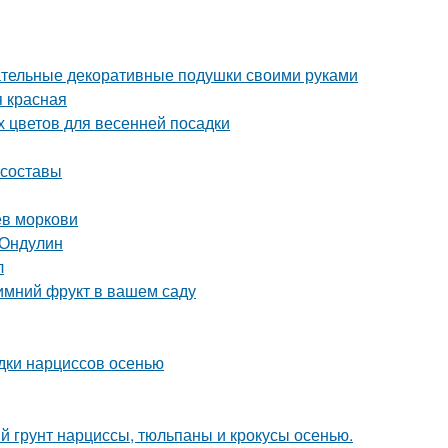
ательные декоративные подушки своими руками
я красная
х цветов для весенней посадки
 составы
ев моркови
 Ондулин
л
имний фрукт в вашем саду
адки нарциссов осенью
й грунт нарциссы, тюльпаны и крокусы осенью.