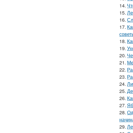
14.
Чт
15.
Ле
16.
Сл
17.
Ка
совет
18.
Ка
19.
Ух
20.
Че
21.
Ме
22.
Ра
23.
Ра
24.
Ли
25.
Де
26.
Ка
27.
Яб
28.
Од
начин
29.
Ле