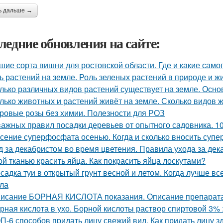
ь дальше →
ледние обновления на сайте:
шие сорта вишни для ростовской области. Где и какие са
ь растений на земле. Роль зеленых растений в природе и ж
лько различных видов растений существует на земле. Осн
лько животных и растений живёт на земле. Сколько видов 
ровые розы без химии. Полезности для РОЗ
важных правил посадки деревьев от опытного садовника. 1
сение суперфосфата осенью. Когда и сколько вносить суп
д за декабристом во время цветения. Правила ухода за де
ой тканью красить яйца. Как покрасить яйца лоскутами?
садка туи в открытый грунт весной и летом. Когда лучше вс
ла
исание БОРНАЯ КИСЛОТА показания. Описание препара
рная кислота в ухо. Борной кислоты раствор спиртовой 3%
П-6 способов придать лицу свежий вид. Как придать лицу з