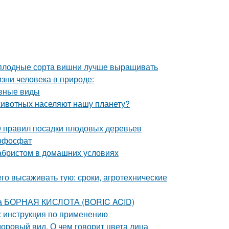
моплодные сорта вишни лучше выращивать
изни человека в природе:
овные виды
животных населяют нашу планету?
0 правил посадки плодовых деревьев
ерфосфат
кабристом в домашних условиях
его высаживать тую: сроки, агротехнические
та БОРНАЯ КИСЛОТА (BORIC ACID)
 : инструкция по применению
доровый вид. О чем говорит цвета лица