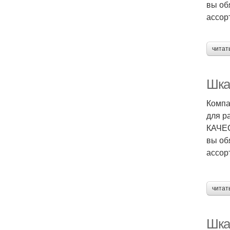
вы об
ассор
читат
Шка
Компа
для р
КАЧЕС
вы об
ассор
читат
Шка