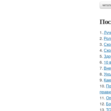
читат
Пос
1.
Луч
2.
Рол
3.
Ско
4.
Ско
5.
Здо
6.
10 
7.
Вне
8.
Ухо
9.
Как
10.
По
прави
11.
Оп
12.
Бо
13.
ТО