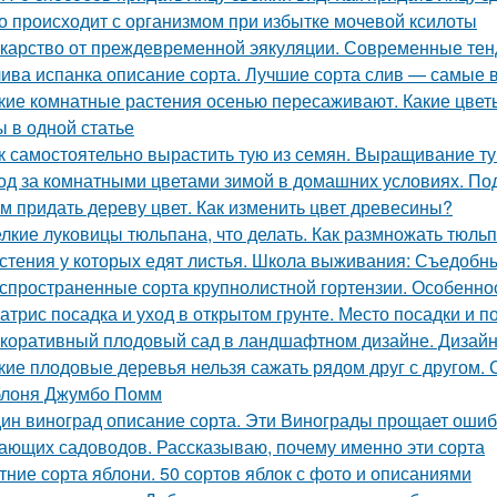
о происходит с организмом при избытке мочевой ксилоты
карство от преждевременной эякуляции. Современные тен
ива испанка описание сорта. Лучшие сорта слив — самые 
кие комнатные растения осенью пересаживают. Какие цвет
ы в одной статье
к самостоятельно вырастить тую из семян. Выращивание т
од за комнатными цветами зимой в домашних условиях. Под
м придать дереву цвет. Как изменить цвет древесины?
лкие луковицы тюльпана, что делать. Как размножать тюль
стения у которых едят листья. Школа выживания: Съедобные
спространенные сорта крупнолистной гортензии. Особеннос
атрис посадка и уход в открытом грунте. Место посадки и п
коративный плодовый сад в ландшафтном дизайне. Дизайн 
кие плодовые деревья нельзя сажать рядом друг с другом.
лоня Джумбо Помм
ин виноград описание сорта. Эти Винограды прощает ошиб
ающих садоводов. Рассказываю, почему именно эти сорта
тние сорта яблони. 50 сортов яблок с фото и описаниями