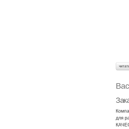
читат
Вас
Зак
Компа
для р
КАЧЕС