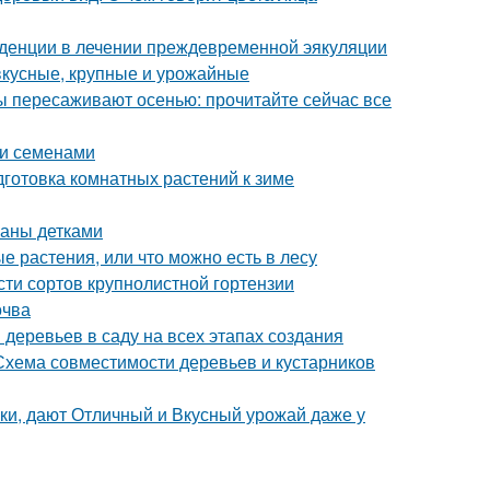
денции в лечении преждевременной эякуляции
вкусные, крупные и урожайные
ы пересаживают осенью: прочитайте сейчас все
уи семенами
готовка комнатных растений к зиме
паны детками
 растения, или что можно есть в лесу
ти сортов крупнолистной гортензии
очва
деревьев в саду на всех этапах создания
 Схема совместимости деревьев и кустарников
ки, дают Отличный и Вкусный урожай даже у