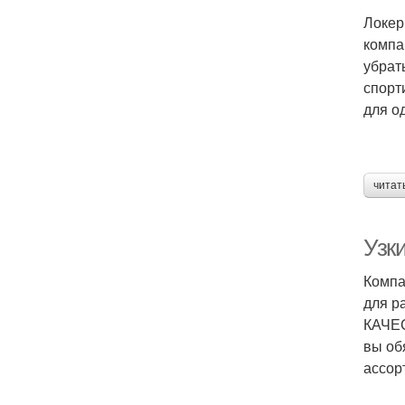
Локер
компа
убрат
спорт
для о
читат
Узк
Компа
для р
КАЧЕС
вы об
ассор