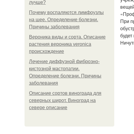
лучше?
вещей
Почему воспаляются лимфоузлы
«Проф
на шее. Определение болезни.
При п
Причины заболевания
обуст
будет
Вероника виды и сорта. Описание
Ничут
растения вероника veronica
происхождение
Лечение диффузной фиброзно-
кистозной мастопатии.
Определение болезни. Причины
заболевания
Описание сортов винограда для
северных широт. Виноград на
севере описание