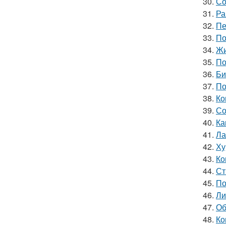
30.
Со
31.
Ра
32.
Пе
33.
По
34.
Жи
35.
По
36.
Би
37.
По
38.
Ко
39.
Со
40.
Ка
41.
Ла
42.
Ху
43.
Ко
44.
Ст
45.
По
46.
Ли
47.
Об
48.
Ко