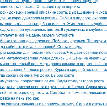
рт осенних груш. Добавление статьи в новую подборку
нние сорта персика. Описание групп персика
рсик донецкий белый описание сорта. Выращивание и уход
душка карандаш своими руками. Себе и в подарок: очаров
молость красная съедобная или нет. Жимолость съедобна
садка весной луковичных цветов. 6 луковичных и клубневы
отуалет зимой на даче. Модели устройств
белка готовая для деревьев. Побелка деревьев. Тестируем
гда собирать физалис овощной. Сорта и виды
рта моркови для подзимнего посева. Что даёт осенний пос
кая металлочерепица лучше для крыши. Цены на черепицу
минат на теплый пол. Маркировка ламината под теплый по
рма в средней полосе россии. Хурма в средней полосе — з
гда сажать семена туи дома. Выбор сорта
имуляторы прорастания семян. Виды стимуляторов роста
садка нарциссов осенью в грунт в контейнерах. Сроки пос
лейник тетраплоид, что это. Семейство: Гемерокаллисовые
резка на пень это, как.
гда сажают тюльпаны и нарциссы на зиму. Садим в открыты