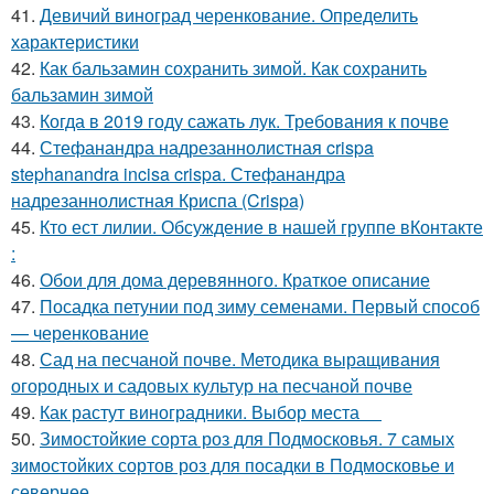
41.
Девичий виноград черенкование. Определить
характеристики
42.
Как бальзамин сохранить зимой. Как сохранить
бальзамин зимой
43.
Когда в 2019 году сажать лук. Требования к почве
44.
Стефанандра надрезаннолистная crispa
stephanandra incisa crispa. Стефанандра
надрезаннолистная Криспа (Crispa)
45.
Кто ест лилии. Обсуждение в нашей группе вКонтакте
:
46.
Обои для дома деревянного. Краткое описание
47.
Посадка петунии под зиму семенами. Первый способ
— черенкование
48.
Сад на песчаной почве. Методика выращивания
огородных и садовых культур на песчаной почве
49.
Как растут виноградники. Выбор места
50.
Зимостойкие сорта роз для Подмосковья. 7 самых
зимостойких сортов роз для посадки в Подмосковье и
севернее