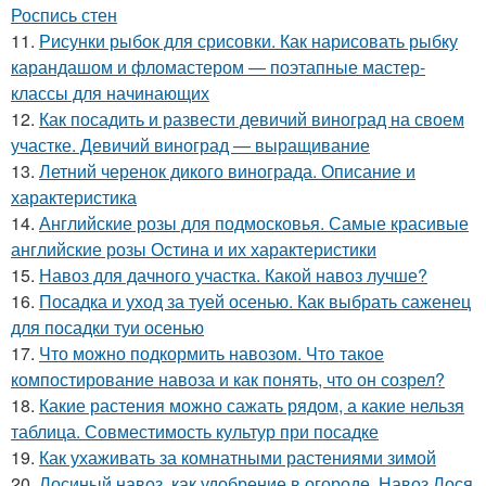
Роспись стен
11.
Рисунки рыбок для срисовки. Как нарисовать рыбку
карандашом и фломастером — поэтапные мастер-
классы для начинающих
12.
Как посадить и развести девичий виноград на своем
участке. Девичий виноград — выращивание
13.
Летний черенок дикого винограда. Описание и
характеристика
14.
Английские розы для подмосковья. Самые красивые
английские розы Остина и их характеристики
15.
Навоз для дачного участка. Какой навоз лучше?
16.
Посадка и уход за туей осенью. Как выбрать саженец
для посадки туи осенью
17.
Что можно подкормить навозом. Что такое
компостирование навоза и как понять, что он созрел?
18.
Какие растения можно сажать рядом, а какие нельзя
таблица. Совместимость культур при посадке
19.
Как ухаживать за комнатными растениями зимой
20.
Лосиный навоз, как удобрение в огороде. Навоз Лося