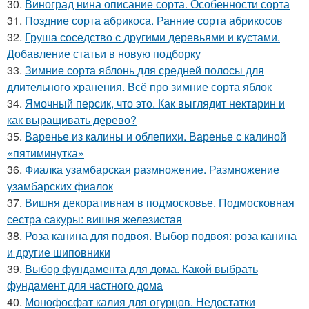
30.
Виноград нина описание сорта. Особенности сорта
31.
Поздние сорта абрикоса. Ранние сорта абрикосов
32.
Груша соседство с другими деревьями и кустами.
Добавление статьи в новую подборку
33.
Зимние сорта яблонь для средней полосы для
длительного хранения. Всё про зимние сорта яблок
34.
Ямочный персик, что это. Как выглядит нектарин и
как выращивать дерево?
35.
Варенье из калины и облепихи. Варенье с калиной
«пятиминутка»
36.
Фиалка узамбарская размножение. Размножение
узамбарских фиалок
37.
Вишня декоративная в подмосковье. Подмосковная
сестра сакуры: вишня железистая
38.
Роза канина для подвоя. Выбор подвоя: роза канина
и другие шиповники
39.
Выбор фундамента для дома. Какой выбрать
фундамент для частного дома
40.
Монофосфат калия для огурцов. Недостатки