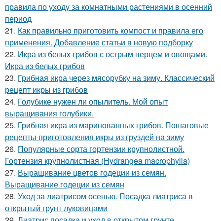
правила по уходу за комнатными растениями в осенний
период
21.
Как правильно приготовить компост и правила его
применения. Добавление статьи в новую подборку
22.
Икра из белых грибов с острым перцем и овощами.
Икра из белых грибов
23.
Грибная икра через мясорубку на зиму. Классический
рецепт икры из грибов
24.
Голубике нужен ли опылитель. Мой опыт
выращивания голубики.
25.
Грибная икра из маринованных грибов. Пошаговые
рецепты приготовления икры из груздей на зиму
26.
Популярные сорта гортензии крупнолистной.
Гортензия крупнолистная (Hydrangea macrophylla)
27.
Выращивание цветов годеции из семян.
Выращивание годеции из семян
28.
Уход за лиатрисом осенью. Посадка лиатриса в
открытый грунт луковицами
29.
Лиатрис посадка и уход в открытом грунте