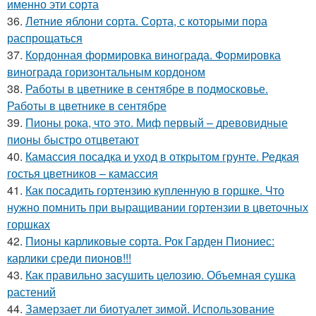
именно эти сорта
36.
Летние яблони сорта. Сорта, с которыми пора
распрощаться
37.
Кордонная формировка винограда. Формировка
винограда горизонтальным кордоном
38.
Работы в цветнике в сентябре в подмосковье.
Работы в цветнике в сентябре
39.
Пионы рока, что это. Миф первый – древовидные
пионы быстро отцветают
40.
Камассия посадка и уход в открытом грунте. Редкая
гостья цветников – камассия
41.
Как посадить гортензию купленную в горшке. Что
нужно помнить при выращивании гортензии в цветочных
горшках
42.
Пионы карликовые сорта. Рок Гарден Пиониес:
карлики среди пионов!!!
43.
Как правильно засушить целозию. Объемная сушка
растений
44.
Замерзает ли биотуалет зимой. Использование