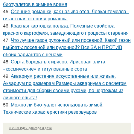
биотуалетов в зимнее время
45.
Осенние ромашки, как называются. Левкантемелла -
гигантская осенняя ромашка
46.
Красная картошка польза. Полезные свойства
красного картофеля, замедляющего процессы старения
47.
Что лучше газон рулонный или посевной. Какой газон
выбрать: посевной или рулонной? Все ЗА и ПРОТИВ
обоих вариантов с ценами
48.
Сорта бородатых ирисов. Ирисовая элита:
«космические» и титулованные сорта
49.
Аквариум растения искусственные или живые.
Аквариум по размерам Размеры аквариума с расчетом
стоимости для сборки своими руками, по чертежам из
личного опыта!
50.
Можно ли биотуалет использовать зимой.
Технические характеристики резервуаров
© 2026 Идеи для сада и дачи