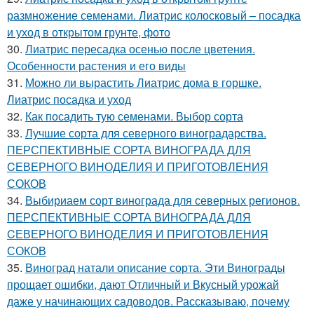
размножение семенами. Лиатрис колосковый – посадка
и уход в открытом грунте, фото
30.
Лиатрис пересадка осенью после цветения.
Особенности растения и его виды
31.
Можно ли вырастить Лиатрис дома в горшке.
Лиатрис посадка и уход
32.
Как посадить тую семенами. Выбор сорта
33.
Лучшие сорта для северного виноградарства.
ПЕРСПЕКТИВНЫЕ СОРТА ВИНОГРАДА ДЛЯ
CЕВЕРНОГО ВИНОДЕЛИЯ И ПРИГОТОВЛЕНИЯ
СОКОВ
34.
Выбириаем сорт винограда для северных регионов.
ПЕРСПЕКТИВНЫЕ СОРТА ВИНОГРАДА ДЛЯ
CЕВЕРНОГО ВИНОДЕЛИЯ И ПРИГОТОВЛЕНИЯ
СОКОВ
35.
Виноград натали описание сорта. Эти Винограды
прощает ошибки, дают Отличный и Вкусный урожай
даже у начинающих садоводов. Рассказываю, почему