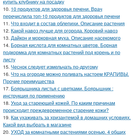
купить клубнику на посадку
10.
10 продуктов для здоровья печени. Врач
перечислила топ-10 продуктов для здоровья печени
11.
Что входит в состав облепихи. Описание растения
12.
Какой навоз лучше для огорода. Коровий навоз
13.
Дайкон и морковная муха. Описание насекомого
14.
Борная кислота для комнатных цветов. Борная
подкормка для комнатных растений под корень и по
листу
15.
Чеснок следует измельчать по-другому
16.
Что на огороде можно поливать настоем КРАПИВЫ.
Прочие преимущества
17.
Боярышника листья с цветками. Боярышник :
инструкция по применению
18.
Уход за стареющей кожей. По каким причинам
происходит преждевременное старение кожи?
19.
Как ухаживать за хризантемой в домашних условиях.
Какой вид выбрать в магазине
20.
УХОД за комнатными растениями осенью. 4 общих