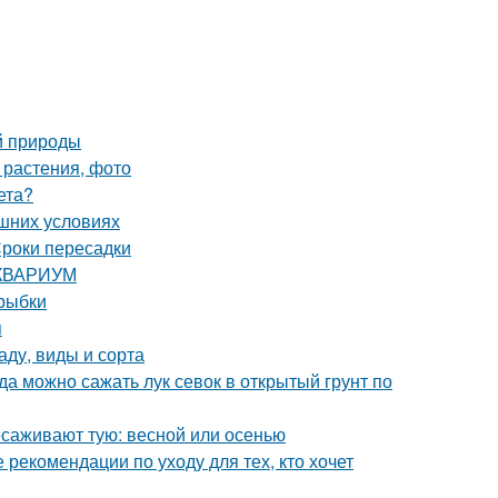
й природы
 растения, фото
ета?
ашних условиях
роки пересадки
 АКВАРИУМ
 рыбки
я
аду, виды и сорта
гда можно сажать лук севок в открытый грунт по
есаживают тую: весной или осенью
 рекомендации по уходу для тех, кто хочет