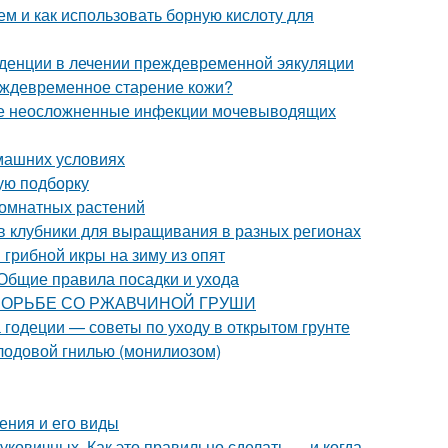
ем и как использовать борную кислоту для
денции в лечении преждевременной эякуляции
еждевременное старение кожи?
ые неосложненные инфекции мочевыводящих
омашних условиях
ую подборку
комнатных растений
в клубники для выращивания в разных регионах
грибной икры на зиму из опят
 Общие правила посадки и ухода
ПО БОРЬБЕ СО РЖАВЧИНОЙ ГРУШИ
 годеции — советы по уходу в открытом грунте
плодовой гнилью (монилиозом)
ения и его виды
ковичных. Как это правильно сделать — и когда