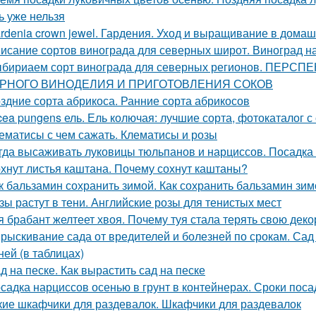
ь уже нельзя
rdenia crown jewel. Гардения. Уход и выращивание в дома
исание сортов винограда для северных широт. Виноград н
бириаем сорт винограда для северных регионов. ПЕ
РНОГО ВИНОДЕЛИЯ И ПРИГОТОВЛЕНИЯ СОКОВ
здние сорта абрикоса. Ранние сорта абрикосов
cea pungens ель. Ель колючая: лучшие сорта, фотокаталог 
ематисы с чем сажать. Клематисы и розы
гда высаживать луковицы тюльпанов и нарциссов. Посадка 
хнут листья каштана. Почему сохнут каштаны?
к бальзамин сохранить зимой. Как сохранить бальзамин зим
зы растут в тени. Английские розы для тенистых мест
я брабант желтеет хвоя. Почему туя стала терять свою дек
рыскивание сада от вредителей и болезней по срокам. Сад
ней (в таблицах)
д на песке. Как вырастить сад на песке
садка нарциссов осенью в грунт в контейнерах. Сроки пос
кие шкафчики для раздевалок. Шкафчики для раздевалок