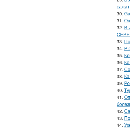
сажат
30.
Ga
31.
Оп
32.
Вы
CЕВЕ
33.
По
34.
Pi
35.
Кл
36.
Ко
37.
Со
38.
Ка
39.
Ро
40.
Ту
41.
Оп
болез
42.
Са
43.
По
44.
Уз