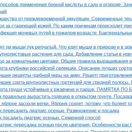
способов применения борной кислоты в саду и огороде. Зач
ний
карство от преждевременной эякуляции. Современные тен
од за стареющей кожей. По каким причинам происходит пр
фекция мочевых путей в пожилом возрасте. Бактериальн
ят ли мыши лук репчатый. Что едят мыши в природе и в д
упнолистовые растения для сада. Добавление статьи в нов
од за комнатными цветами. Общие правила выращивания 
рта клубники российской селекции. Описание лучших сорто
чшие рецепты грибной икры на зиму. Рецепт приготовления 
чшие сорта крупнолистных гортензий для средней полосы.
рта груши устойчивые к ржавчине и парше. ПАМЯТКА 
к правильно вырастить годецию в открытом грунте. Посадка
 яблоне засохли ветки. Яблоня сохнет, потому, что болеет 
к пересадить лиатрис осенью. Размножение и посадка
к посадить лиатрис осенью. Семенной способ
атрис пересадка осенью после цветения. Особенности раст
емя посадки луковичных цветов осенью. Поздняя посадка лу