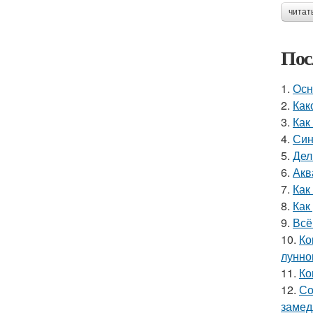
читат
Пос
1.
Осн
2.
Как
3.
Как
4.
Син
5.
Дел
6.
Акв
7.
Как
8.
Как
9.
Всё
10.
Ко
лунно
11.
Ко
12.
Со
замед