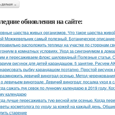
ь дальше →
ледние обновления на сайте:
овные царства живых организмов. Что такое царства живо
ой Можжевельник самый полезный. Ботаническое описание
 правильно расположить теплицу на участке по сторонам св
гониум в комнатных условиях. Уход за сингониумом в дом
им и пересаживаем флокс шиловидный Полезные статьи. С
ариум рисунок для детей карандашом. 5 занятие. Рисуем
 нарисовать рыбку карандашом поэтапно. Простой рисунок
 размножить девичий виноград осенью. Метод черенковани
 о девичьем винограде. Девичий виноград: посадка уход в с
гда сажать лук севок по лунному календарю в 2019 году. Ко
му календарю
гда лучше пересаживать тую весной или осенью. Когда пер
веты косметолога по уходу за кожей на каждый день. Общие
лить старение