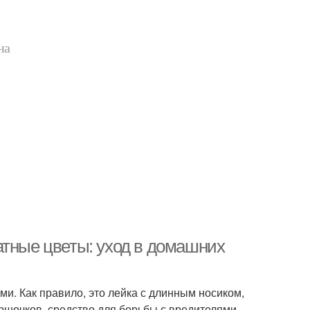
на
атные цветы: уход в домашних
и. Как правило, это лейка с длинным носиком,
ршочков, средство для борьбы с вредителями.