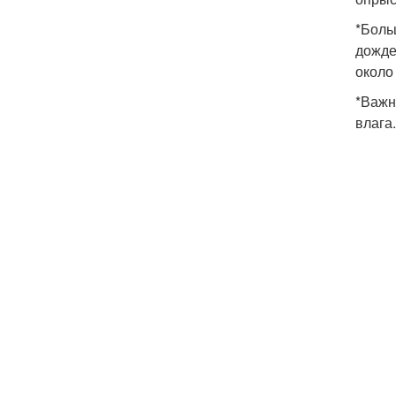
*Боль
дожде
около
*Важн
влага