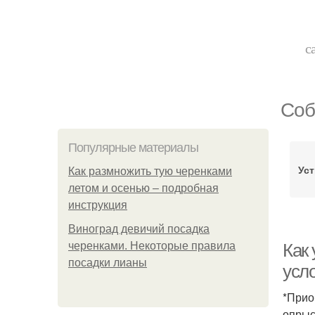
с
Соб
Популярные материалы
Уст
Как размножить тую черенками
летом и осенью – подробная
инструкция
Виноград девичий посадка
черенками. Некоторые правила
Как
посадки лианы
усл
*Прио
опрыс