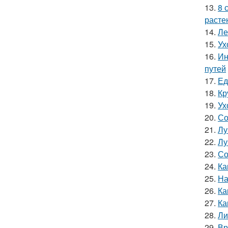
13.
8 
расте
14.
Ле
15.
Ух
16.
Ин
путей
17.
Ед
18.
Кр
19.
Ух
20.
Со
21.
Лу
22.
Лу
23.
Со
24.
Ка
25.
На
26.
Ка
27.
Ка
28.
Ли
29.
Вр