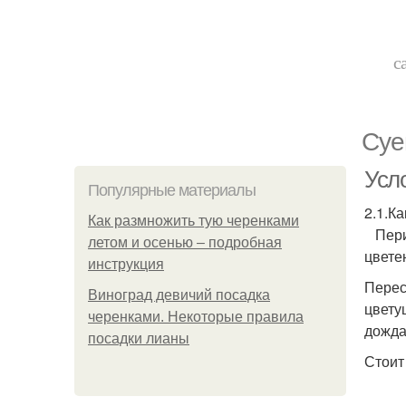
с
Суе
Усл
Популярные материалы
2.1.К
Как размножить тую черенками
Перио
летом и осенью – подробная
цвете
инструкция
Перес
Виноград девичий посадка
цвету
черенками. Некоторые правила
дожда
посадки лианы
Стоит