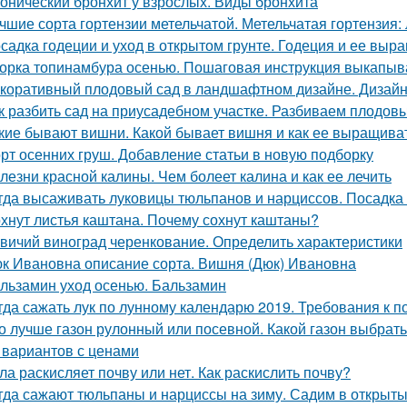
онический бронхит у взрослых. Виды бронхита
чшие сорта гортензии метельчатой. Метельчатая гортензия:
садка годеции и уход в открытом грунте. Годеция и ее вы
орка топинамбура осенью. Пошаговая инструкция выкапыв
коративный плодовый сад в ландшафтном дизайне. Дизайн 
к разбить сад на приусадебном участке. Разбиваем плодов
кие бывают вишни. Какой бывает вишня и как ее выращива
рт осенних груш. Добавление статьи в новую подборку
лезни красной калины. Чем болеет калина и как ее лечить
гда высаживать луковицы тюльпанов и нарциссов. Посадка 
хнут листья каштана. Почему сохнут каштаны?
вичий виноград черенкование. Определить характеристики
к Ивановна описание сорта. Вишня (Дюк) Ивановна
льзамин уход осенью. Бальзамин
гда сажать лук по лунному календарю 2019. Требования к п
о лучше газон рулонный или посевной. Какой газон выбрат
 вариантов с ценами
ла раскисляет почву или нет. Как раскислить почву?
гда сажают тюльпаны и нарциссы на зиму. Садим в открыты