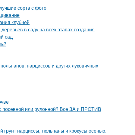
 лучшие сорта с фото
ращивание
ания клубней
деревьев в саду на всех этапах создания
ый сад
ть?
тюльпанов, нарциссов и других луковичных
очве
ь: посевной или рулонной? Все ЗА и ПРОТИВ
й грунт нарциссы, тюльпаны и крокусы осенью.