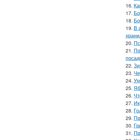
16.
Ка
17.
Бо
18.
Бо
19.
В 
храни
20.
Пс
21.
По
посад
22.
Зи
23.
Че
24.
Ух
25.
Яб
26.
Чт
27.
Ик
28.
Го
29.
Пр
30.
Гр
31.
Пр