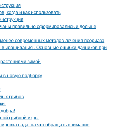
нструкция
в, когда и как использовать
 инструкция
 кочаны правильно сформировались и дольше
 менее современных методов лечения псориаза
ти выращивания . Основные ошибки дачников при
 растениями зимой
и в новую подборку
у
елых грибов
ки.
 добра!
тной грибной икры
нировка сада: на что обращать внимание