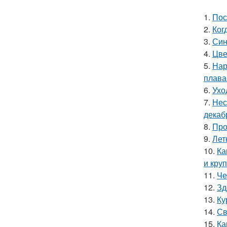
1.
Пос
2.
Ког
3.
Син
4.
Цве
5.
Нар
плава
6.
Ухо
7.
Нес
декаб
8.
Про
9.
Лет
10.
Ка
и кру
11.
Че
12.
Зд
13.
Ку
14.
Св
15.
Ка