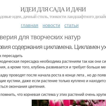
ИДЕИ ДЛЯ САДА И ДАЧИ
адовые идеи, дачный стиль, тонкости ландшафтного дизай
главная
новости
статьи
верия для творческих натур
овия содержания цикламена. Цикламен у
ак пересадить
дическая пересадка необходима растениям так как они си
ния, а кроме того, клубень развивается и требует больше м
адку проводят после начала роста в конце лета , но до поя
щие кустики, даже если растение только куплено и находитс
ться окончания цветения.
 помнить, что корневая система у этих растений очень хруп