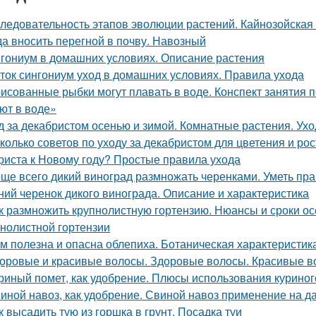
ледовательность этапов эволюции растений. Кайнозойская
да вносить перегной в почву. Навозный
гониум в домашних условиях. Описание растения
ток сингониум уход в домашних условиях. Правила ухода
исованные рыбки могут плавать в воде. Конспект занятия
ют в воде»
д за декабристом осенью и зимой. Комнатные растения. Ухо
колько советов по уходу за декабристом для цветения и рос
риста к Новому году? Простые правила ухода
ще всего дикий виноград размножать черенками. Уметь пра
ний черенок дикого винограда. Описание и характеристика
к размножить крупнолистную гортензию. Нюансы и сроки о
пнолистной гортензии
м полезна и опасна облепиха. Ботаническая характеристик
оровые и красивые волосы. Здоровые волосы. Красивые в
риный помет, как удобрение. Плюсы использования куриног
иной навоз, как удобрение. Свиной навоз применение на д
к высадить тую из горшка в грунт. Посадка туи