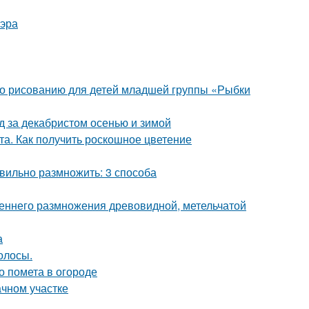
 эра
 по рисованию для детей младшей группы «Рыбки
д за декабристом осенью и зимой
та. Как получить роскошное цветение
вильно размножить: 3 способа
сеннего размножения древовидной, метельчатой
а
олосы.
о помета в огороде
ачном участке