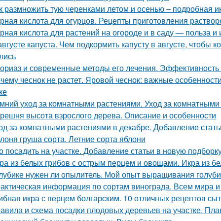
к размножить тую черенками летом и осенью – подробная и
рная кислота для огурцов. Рецепты приготовления растворо
рная кислота для растений на огороде и в саду — польза и
августе капуста. Чем подкормить капусту в августе, чтобы
лись
ориаз и современные методы его лечения. Эффективность
чему чеснок не растет. Яровой чеснок: важные особеннос
ке
мний уход за комнатными растениями. Уход за комнатными
решня высота взрослого дерева. Описание и особенности
од за комнатными растениями в декабре. Добавление стать
лоня груша сорта. Летние сорта яблони
о посадить на участке. Добавление статьи в новую подборк
ра из белых грибов с острым перцем и овощами. Икра из б
лубике нужен ли опылитель. Мой опыт выращивания голуби
актическая информация по сортам винограда. Всем мира и
ибная икра с перцем болгарским. 10 отличных рецептов сы
авила и схема посадки плодовых деревьев на участке. Пла