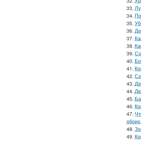
32.
Хр
33.
Лу
34.
По
35.
Уб
36.
Де
37.
Ка
38.
Ка
39.
Со
40.
Бо
41.
Ко
42.
Со
43.
Де
44.
Дю
45.
Ба
46.
Ко
47.
Чт
обоих
48.
Зо
49.
Ко