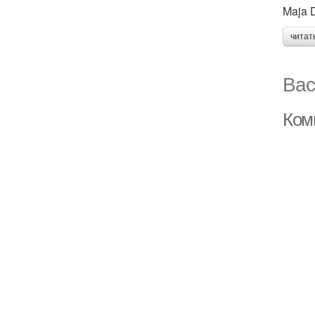
Maja D
читат
Вас
Ком