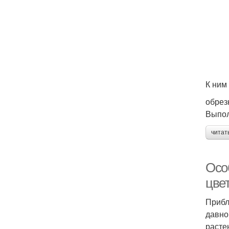
К ним
обрез
Выпол
читат
Осо
цве
Прибл
давно
расте