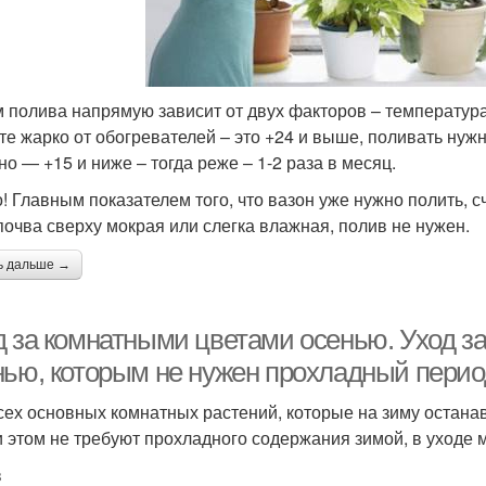
 полива напрямую зависит от двух факторов – температура
те жарко от обогревателей – это +24 и выше, поливать нужн
но — +15 и ниже – тогда реже – 1-2 раза в месяц.
! Главным показателем того, что вазон уже нужно полить, сч
почва сверху мокрая или слегка влажная, полив не нужен.
ь дальше →
д за комнатными цветами осенью. Уход з
нью, которым не нужен прохладный перио
сех основных комнатных растений, которые на зиму остана
и этом не требуют прохладного содержания зимой, в уходе
в