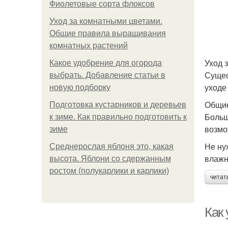
Фиолетовые сорта флоксов
Уход за комнатными цветами.
Общие правила выращивания
комнатных растений
Уход 
Какое удобрение для огорода
Сущес
выбрать. Добавление статьи в
уходе
новую подборку
Общие
Подготовка кустарников и деревьев
Больш
к зиме. Как правильно подготовить к
возмо
зиме
Не ну
Среднерослая яблоня это, какая
влажн
высота. Яблони со сдержанным
ростом (полукарлики и карлики)
читат
Как