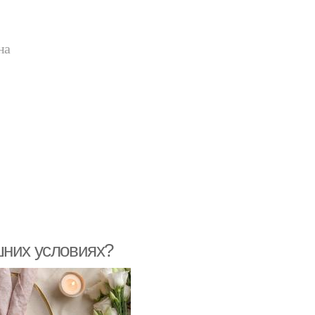
на
шних условиях?