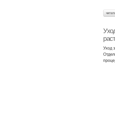
читат
Ухо
рас
Уход 
Отдел
проце