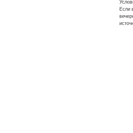
Услов
Если 
вечер
источ