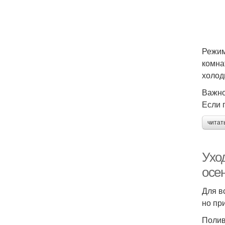
Режим
комна
холод
Важно
Если 
читат
Ухо
осе
Для в
но пр
Поли