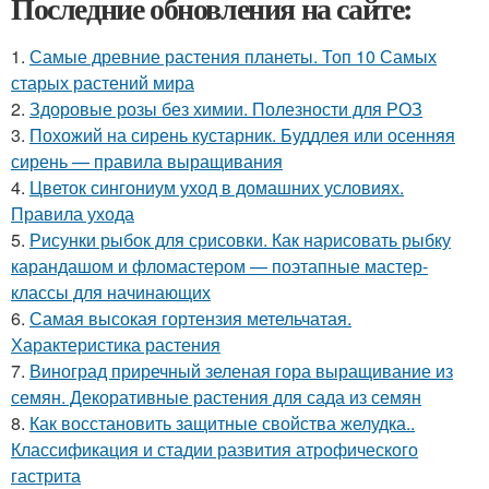
Последние обновления на сайте:
1.
Самые древние растения планеты. Топ 10 Самых
старых растений мира
2.
Здоровые розы без химии. Полезности для РОЗ
3.
Похожий на сирень кустарник. Буддлея или осенняя
сирень — правила выращивания
4.
Цветок сингониум уход в домашних условиях.
Правила ухода
5.
Рисунки рыбок для срисовки. Как нарисовать рыбку
карандашом и фломастером — поэтапные мастер-
классы для начинающих
6.
Самая высокая гортензия метельчатая.
Характеристика растения
7.
Виноград приречный зеленая гора выращивание из
семян. Декоративные растения для сада из семян
8.
Как восстановить защитные свойства желудка..
Классификация и стадии развития атрофического
гастрита