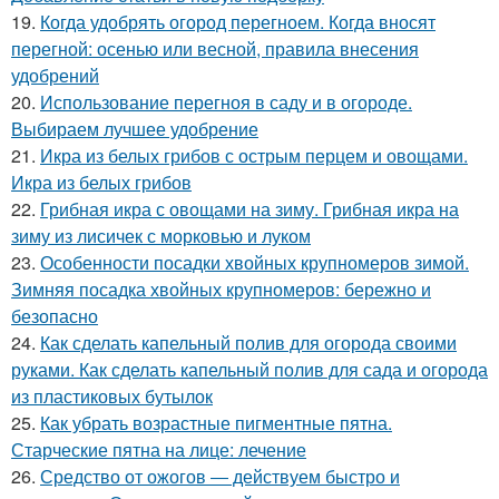
19.
Когда удобрять огород перегноем. Когда вносят
перегной: осенью или весной, правила внесения
удобрений
20.
Использование перегноя в саду и в огороде.
Выбираем лучшее удобрение
21.
Икра из белых грибов с острым перцем и овощами.
Икра из белых грибов
22.
Грибная икра с овощами на зиму. Грибная икра на
зиму из лисичек с морковью и луком
23.
Особенности посадки хвойных крупномеров зимой.
Зимняя посадка хвойных крупномеров: бережно и
безопасно
24.
Как сделать капельный полив для огорода своими
руками. Как сделать капельный полив для сада и огорода
из пластиковых бутылок
25.
Как убрать возрастные пигментные пятна.
Старческие пятна на лице: лечение
26.
Средство от ожогов ― действуем быстро и