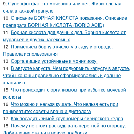
9.
Суперфосфат это мочевина или нет. Живительная
сила в каждой грануле
10.
Описание БОРНАЯ КИСЛОТА показания. Описание
препарата БОРНАЯ КИСЛОТА (BORIC ACID)
11.
Борная кислота для дачных дел. Борная кислота от
муравьев и других насекомых
12.
Применяем борную кислоту в саду и огороде.
Правила использования
13.
Сорта вишни устойчивые к монилиозу.
14.
В августе капуста. Чем подкормить капусту в августе,
чтобы кочаны правильно сформировались и дольше
хранились
15.
Что происходит с организмом при избытке мочевой
ксилоты
16.
Что можно и нельзя кушать. Что нельзя есть при
панкреатите: советы врача и диетолога
17.
Как посадить зимой крупномеры сибирского кедра
18.
Почему не стоит раскидывать перегной по огороду.
Добавление статьи в новую подборку