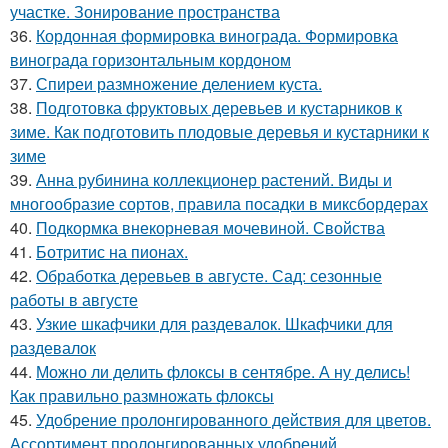
участке. Зонирование пространства
36.
Кордонная формировка винограда. Формировка
винограда горизонтальным кордоном
37.
Спиреи размножение делением куста.
38.
Подготовка фруктовых деревьев и кустарников к
зиме. Как подготовить плодовые деревья и кустарники к
зиме
39.
Анна рубинина коллекционер растений. Виды и
многообразие сортов, правила посадки в миксбордерах
40.
Подкормка внекорневая мочевиной. Свойства
41.
Ботритис на пионах.
42.
Обработка деревьев в августе. Сад: сезонные
работы в августе
43.
Узкие шкафчики для раздевалок. Шкафчики для
раздевалок
44.
Можно ли делить флоксы в сентябре. А ну делись!
Как правильно размножать флоксы
45.
Удобрение пролонгированного действия для цветов.
Ассортимент пролонгированных удобрений