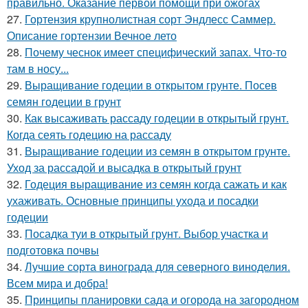
правильно. Оказание первой помощи при ожогах
27.
Гортензия крупнолистная сорт Эндлесс Саммер.
Описание гортензии Вечное лето
28.
Почему чеснок имеет специфический запах. Что-то
там в носу...
29.
Выращивание годеции в открытом грунте. Посев
семян годеции в грунт
30.
Как высаживать рассаду годеции в открытый грунт.
Когда сеять годецию на рассаду
31.
Выращивание годеции из семян в открытом грунте.
Уход за рассадой и высадка в открытый грунт
32.
Годеция выращивание из семян когда сажать и как
ухаживать. Основные принципы ухода и посадки
годеции
33.
Посадка туи в открытый грунт. Выбор участка и
подготовка почвы
34.
Лучшие сорта винограда для северного виноделия.
Всем мира и добра!
35.
Принципы планировки сада и огорода на загородном