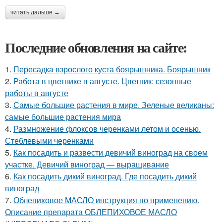
читать дальше →
Последние обновления на сайте:
1.
Пересадка взрослого куста боярышника. Боярышник
2.
Работа в цветнике в августе. Цветник: сезонные
работы в августе
3.
Самые большие растения в мире. Зеленые великаны:
самые большие растения мира
4.
Размножение флоксов черенками летом и осенью.
Стеблевыми черенками
5.
Как посадить и развести девичий виноград на своем
участке. Девичий виноград — выращивание
6.
Как посадить дикий виноград. Где посадить дикий
виноград
7.
Облепиховое МАСЛО инструкция по применению.
Описание препарата ОБЛЕПИХОВОЕ МАСЛО