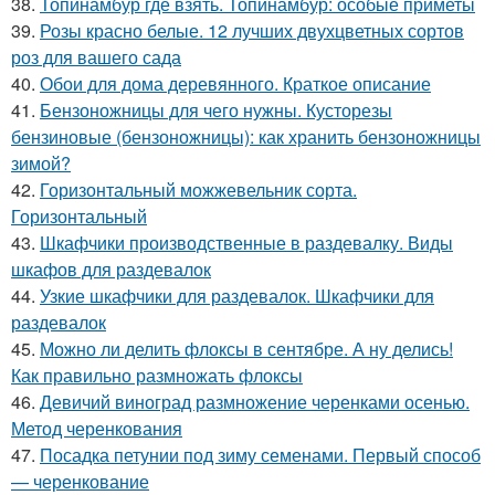
38.
Топинамбур где взять. Топинамбур: особые приметы
39.
Розы красно белые. 12 лучших двухцветных сортов
роз для вашего сада
40.
Обои для дома деревянного. Краткое описание
41.
Бензоножницы для чего нужны. Кусторезы
бензиновые (бензоножницы): как хранить бензоножницы
зимой?
42.
Горизонтальный можжевельник сорта.
Горизонтальный
43.
Шкафчики производственные в раздевалку. Виды
шкафов для раздевалок
44.
Узкие шкафчики для раздевалок. Шкафчики для
раздевалок
45.
Можно ли делить флоксы в сентябре. А ну делись!
Как правильно размножать флоксы
46.
Девичий виноград размножение черенками осенью.
Метод черенкования
47.
Посадка петунии под зиму семенами. Первый способ
— черенкование