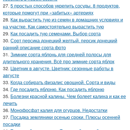
27.
5 простых способов укрепить сосуды. 8 продуктов,
которые помогут при «забитых» артериях
28.
Как вырастить тую из семян в домашних условиях и
на участке. Как самостоятельно вырастить тую
29.
Как посадить тую семенами. Выбор сорта
30.
Сорт персика донецкий желтый. персик донецкий
ранний описание сорта фото
31.
Зимние сорта яблонь для средней полосы для
длительного хранения. Всё про зимние сорта яблок
32.
Цветник в августе. Цветник: сезонные работы в
августе
33.
Когда собирать физалис овощной. Сорта и виды
34.
Где посадить яблоню. Как посадить яблоню
35.
Болезни красной калины. Чем болеет калина и как ее
лечить
36.
Монофосфат калия для огурцов. Недостатки
37.
Посадка земляники осенью сроки. Плюсы осенней
посадки