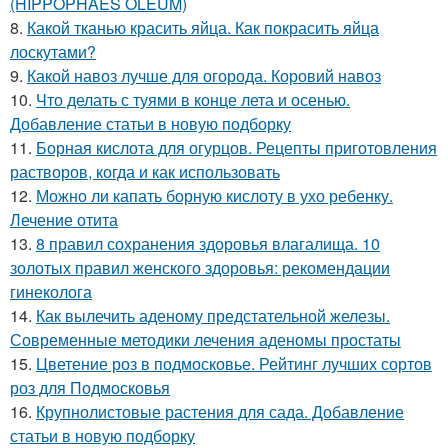
(HIPPOPHAES OLEUM)
8.
Какой тканью красить яйца. Как покрасить яйца
лоскутами?
9.
Какой навоз лучше для огорода. Коровий навоз
10.
Что делать с туями в конце лета и осенью.
Добавление статьи в новую подборку
11.
Борная кислота для огурцов. Рецепты приготовления
растворов, когда и как использовать
12.
Можно ли капать борную кислоту в ухо ребенку.
Лечение отита
13.
8 правил сохранения здоровья влагалища. 10
золотых правил женского здоровья: рекомендации
гинеколога
14.
Как вылечить аденому предстательной железы.
Современные методики лечения аденомы простаты
15.
Цветение роз в подмосковье. Рейтинг лучших сортов
роз для Подмосковья
16.
Крупнолистовые растения для сада. Добавление
статьи в новую подборку